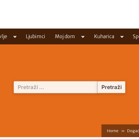
Toggle
Toggle
Toggle
vlje
Ljubimci
Moj dom
Kuharica
Sp
sub-
sub-
sub-
menu
menu
menu
Pretraži:
Home
Događ