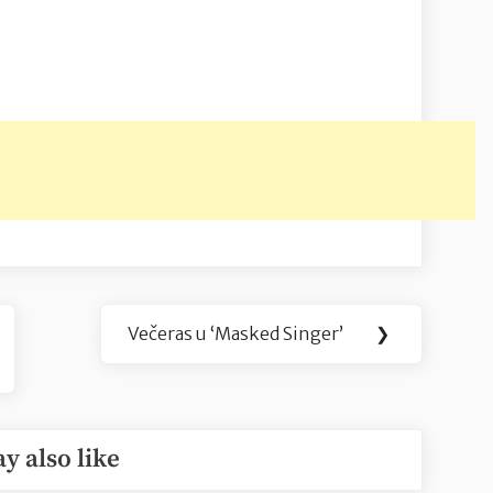
Večeras u ‘Masked Singer’
❯
Next
Post:
y also like