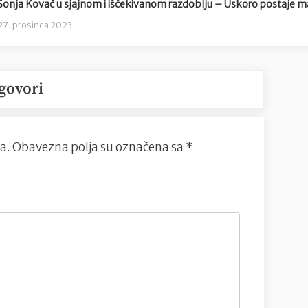
Sonja Kovač u sjajnom i iščekivanom razdoblju – Uskoro postaje 
27. prosinca 2023
govori
a.
Obavezna polja su označena sa
*