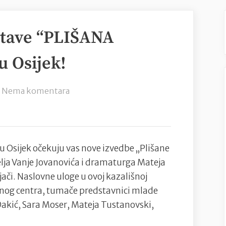
stave “PLIŠANA
 Osijek!
na
Nema komentara
Nove
izvedbe
predstave
“PLIŠANA
 Osijek očekuju vas nove izvedbe „Plišane
REVOLUCIJA”
elja Vanje Jovanovića i dramaturga Mateja
u
ači. Naslovne uloge u ovoj kazališnoj
KC-
urnog centra, tumače predstavnici mlade
u
Dakić, Sara Moser, Mateja Tustanovski,
Osijek!