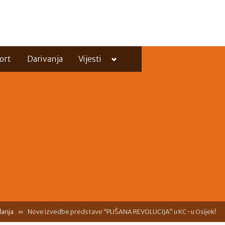
Toggle
ort
Darivanja
Vijesti
sub-
menu
Toggle
sub-
menu
anja
Nove izvedbe predstave “PLIŠANA REVOLUCIJA” u KC-u Osijek!