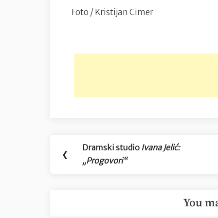
Foto / Kristijan Cimer
Navigacija
Dramski studio
Ivana Jelić:
Previous
❮
objava
„Progovori“
Post:
You ma