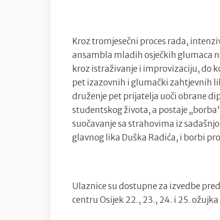
Kroz tromjesečni proces rada, inten
ansambla mladih osječkih glumaca nast
kroz istraživanje i improvizaciju, do 
pet izazovnih i glumački zahtjevnih l
druženje pet prijatelja uoči obrane d
studentskog života, a postaje „borba“; 
suočavanje sa strahovima iz sadašnjost
glavnog lika Duška Radića, i borbi pro
Ulaznice su dostupne za izvedbe pred
centru Osijek 22., 23., 24. i 25. ožujk