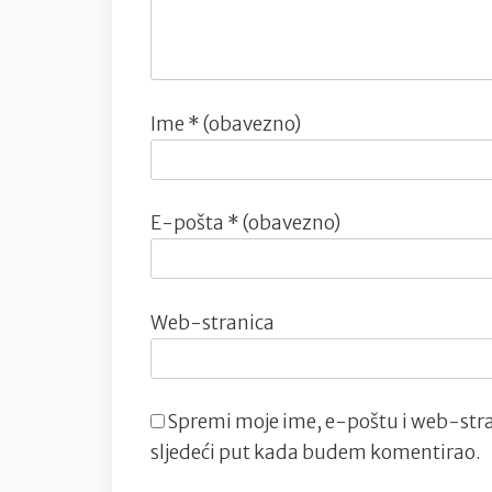
Ime
* (obavezno)
E-pošta
* (obavezno)
Web-stranica
Spremi moje ime, e-poštu i web-stra
sljedeći put kada budem komentirao.