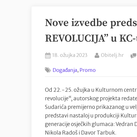
Nove izvedbe pred
REVOLUCIJA” u KC-u
Posted
By
18. ožujka 2023
Obitelj.hr
on
,
Događanja
Promo
Od 22.-25. ožujka u Kulturnom centru
revolucije“, autorskog projekta redat
Sudarića premijerno prikazanog u velj
predstavi nastaloj u produkciji Kult
generacije osječkih glumaca: Vedran 
Nikola Radoš i Davor Tarbuk.