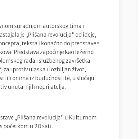
zivnom suradnjom autorskog tima i
ajala je „Plišana revolucija“ od ideje,
koncepta, teksta i konačno do predstave s
ikova. Predstava započinje kao ležerno
iplomskog rada i službenog završetka
za i protiv ulaska u ozbiljan život,
i ili onima iz budućnosti te, u slučaju
tiv unutarnjih neprijatelja.
stave „Plišana revolucija“ u Kulturnom
a s početkom u 20 sati.