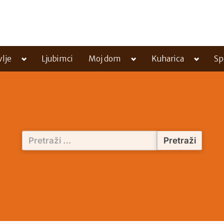
Toggle
Toggle
Toggle
vlje
Ljubimci
Moj dom
Kuharica
Sp
sub-
sub-
sub-
menu
menu
menu
Pretraži: