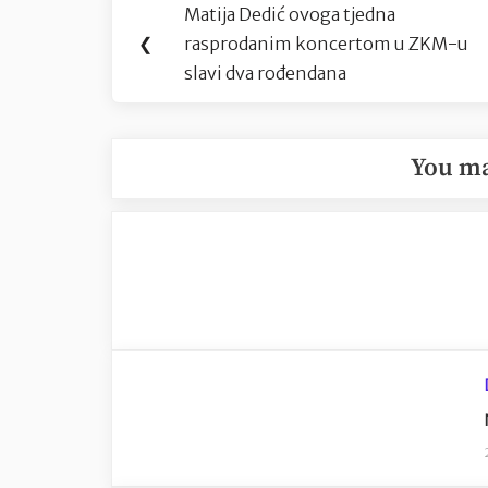
Matija Dedić ovoga tjedna
Previous
objava
❮
rasprodanim koncertom u ZKM-u
Post:
slavi dva rođendana
You ma