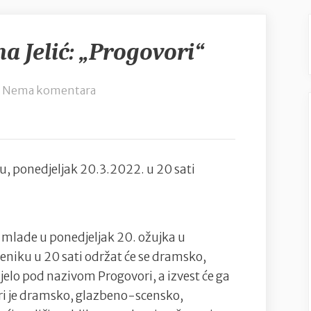
na Jelić: „Progovori“
na
Nema komentara
Dramski
studio
Ivana
Jelić:
u, ponedjeljak 20.3.2022. u 20 sati
„Progovori“
mlade u ponedjeljak 20. ožujka u
niku u 20 sati održat će se dramsko,
elo pod nazivom Progovori, a izvest će ga
ori je dramsko, glazbeno-scensko,