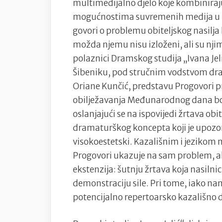
multimedijalno djelo koje kombiniraju
mogućnostima suvremenih medija u 
govori o problemu obiteljskog nasilja 
možda njemu nisu izloženi, ali su njime
polaznici Dramskog studija „Ivana Je
Šibeniku, pod stručnim vodstvom dram
Oriane Kunčić, predstavu Progovori 
obilježavanja Međunarodnog dana bor
oslanjajući se na ispovijedi žrtava obit
dramaturškog koncepta koji je upozorava
visokoestetski. Kazališnim i jeziko
Progovori ukazuje na sam problem, ali
ekstenzija: šutnju žrtava koja nasiln
demonstraciju sile. Pri tome, iako n
potencijalno repertoarsko kazališno d