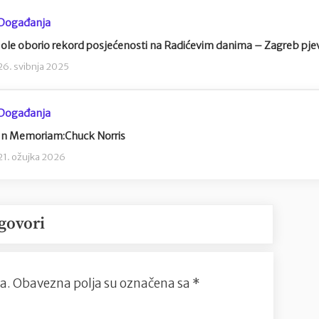
Događanja
Jole oborio rekord posjećenosti na Radićevim danima – Zagreb pjev
26. svibnja 2025
Događanja
In Memoriam:Chuck Norris
21. ožujka 2026
govori
a.
Obavezna polja su označena sa
*