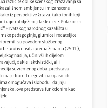
ći različite oblike scenskog izražavanja sa
kazališnom ambijentu i mizanscenu,
kako iz perspektive žrtava, tako i onih koji
 trajno obilježeni, dakle djece. Polaznice i
lić“ Hrvatskog narodnog kazališta u
ske pedagoginje, glumice i redateljice
pripremili su povodom službenog
be protiv nasilja prema ženama (25.11.),
eljskog nasilja, učinivši ih dijelom
jući, dakle i aktivistički, ali i
m medija suvremenog doba, predstava
 i na jednu od njegovih najopasnijih
icima omogućava i slobodu i daljnju
amjenska, ova predstava funkcionira kao
jelo.