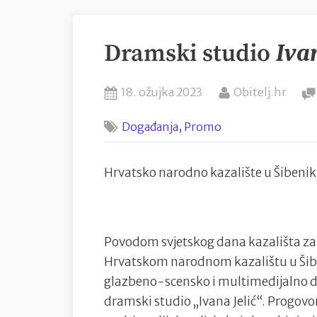
Dramski studio
Iva
Posted
By
18. ožujka 2023
Obitelj.hr
on
,
Događanja
Promo
Hrvatsko narodno kazalište u Šibenik
Povodom svjetskog dana kazališta za 
Hrvatskom narodnom kazalištu u Šibe
glazbeno-scensko i multimedijalno dj
dramski studio „Ivana Jelić“. Progov