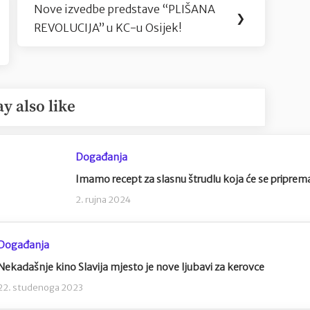
Nove izvedbe predstave “PLIŠANA
Next
❯
REVOLUCIJA” u KC-u Osijek!
Post:
y also like
Događanja
Imamo recept za slasnu štrudlu koja će se pripremati
2. rujna 2024
Događanja
Nekadašnje kino Slavija mjesto je nove ljubavi za kerovce
22. studenoga 2023