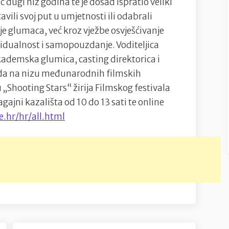
ć dugi niz godina te je dosad ispratio veliki
avili svoj put u umjetnosti ili odabrali
je glumaca, već kroz vježbe osvješćivanje
ividualnost i samopouzdanje. Voditeljica
kademska glumica, casting direktorica i
rada na nizu međunarodnih filmskih
 „Shooting Stars“ žirija Filmskog festivala
gajni kazališta od 10 do 13 sati te online
e.hr/hr/all.html