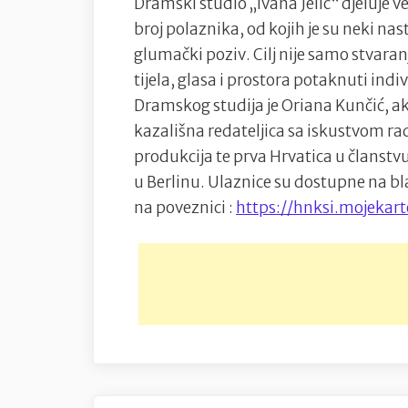
Dramski studio „Ivana Jelić“ djeluje ve
broj polaznika, od kojih je su neki nast
glumački poziv. Cilj nije samo stvaran
tijela, glasa i prostora potaknuti ind
Dramskog studija je Oriana Kunčić, a
kazališna redateljica sa iskustvom 
produkcija te prva Hrvatica u članstvu
u Berlinu. Ulaznice su dostupne na bla
na poveznici :
https://hnksi.mojekart
Navigacija