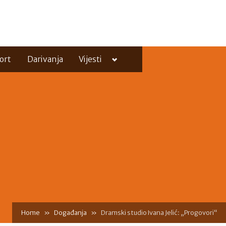
Toggle
ort
Darivanja
Vijesti
sub-
menu
Toggle
sub-
menu
Home
Događanja
Dramski studio Ivana Jelić: „Progovori“