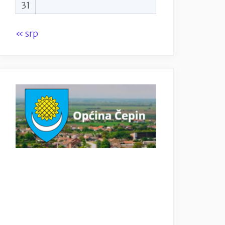
31
« srp