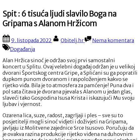
Spit : 6 tisuća ljudi slavilo Boga na
Gripama s Alanom Hržicom
Posted
By
na
9. listopada 2022
Obitelj.hr
Nema komentara
on
Sp
Događanja
:
6
Alan Hržica sinoć je održao svoj prvi samostalni
ti
koncert u Splitu. Ovaj velebni događaj održan je u velikoj
lju
dvorani Športskog centra Gripe, a Splićani su ga popratili
sl
dupkom punom dvoranom i raspoloženjem kakvo se
Bo
rijetko viđa. Bila je to atmosfera za pamćenje! Puna dva i
na
pol sata čitava je dvorana pjevala s Alanom u jedan glas,
Gr
slaveći tako Gospodina Isusa Krista i iskazujući Mu svoju
s
ljubav i vjernost.
A
Hr
Ozarena lica, suze, radost, zagrljaji i ples – sve su to
posjetitelji mogli sinoć vidjeti i doživjeti na Gripama,
javljaju iz Molitvene zajednice Srce Isusovo. Poručuju da
je ovakva razina produkcije rijetko viđena na duhovnim