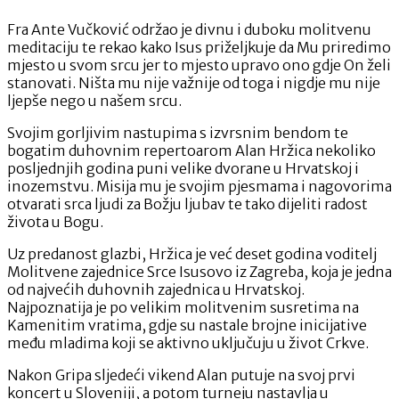
Fra Ante Vučković održao je divnu i duboku molitvenu
meditaciju te rekao kako Isus priželjkuje da Mu priredimo
mjesto u svom srcu jer to mjesto upravo ono gdje On želi
stanovati. Ništa mu nije važnije od toga i nigdje mu nije
ljepše nego u našem srcu.
Svojim gorljivim nastupima s izvrsnim bendom te
bogatim duhovnim repertoarom Alan Hržica nekoliko
posljednjih godina puni velike dvorane u Hrvatskoj i
inozemstvu. Misija mu je svojim pjesmama i nagovorima
otvarati srca ljudi za Božju ljubav te tako dijeliti radost
života u Bogu.
Uz predanost glazbi, Hržica je već deset godina voditelj
Molitvene zajednice Srce Isusovo iz Zagreba, koja je jedna
od najvećih duhovnih zajednica u Hrvatskoj.
Najpoznatija je po velikim molitvenim susretima na
Kamenitim vratima, gdje su nastale brojne inicijative
među mladima koji se aktivno uključuju u život Crkve.
Nakon Gripa sljedeći vikend Alan putuje na svoj prvi
koncert u Sloveniji, a potom turneju nastavlja u