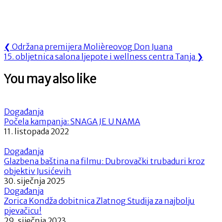
Navigacija
Previous
❮
Održana premijera Molièreovog Don Juana
Next
Post:
15. obljetnica salona ljepote i wellness centra Tanja
❯
objava
Post:
You may also like
Događanja
Počela kampanja: SNAGA JE U NAMA
11. listopada 2022
Događanja
Glazbena baština na filmu: Dubrovački trubaduri kroz
objektiv Jusićevih
30. siječnja 2025
Događanja
Zorica Kondža dobitnica Zlatnog Studija za najbolju
pjevačicu!
29. siječnja 2023