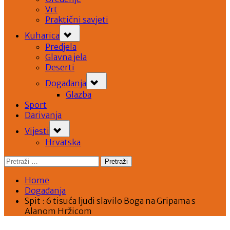
Vrt
Praktični savjeti
Toggle
Kuharica
sub-
menu
Predjela
Glavna jela
Deserti
Toggle
Događanja
sub-
menu
Glazba
Sport
Darivanja
Toggle
Vijesti
sub-
menu
Hrvatska
Pretraži:
Home
Događanja
Spit : 6 tisuća ljudi slavilo Boga na Gripama s
Alanom Hržicom