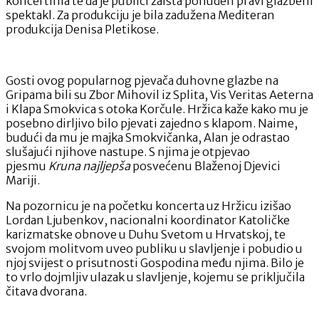
koncertima te da je publici zaista ponuđen pravi glazbeni
spektakl. Za produkciju je bila zadužena Mediteran
produkcija Denisa Pletikose.
Gosti ovog popularnog pjevača duhovne glazbe na
Gripama bili su Zbor Mihovil iz Splita, Vis Veritas Aeterna
i Klapa Smokvica s otoka Korčule. Hržica kaže kako mu je
posebno dirljivo bilo pjevati zajedno s klapom. Naime,
budući da mu je majka Smokvičanka, Alan je odrastao
slušajući njihove nastupe. S njima je otpjevao
pjesmu
Kruna najljepša
posvećenu Blaženoj Djevici
Mariji.
Na pozornicu je na početku koncerta uz Hržicu izišao
Lordan Ljubenkov, nacionalni koordinator Katoličke
karizmatske obnove u Duhu Svetom u Hrvatskoj, te
svojom molitvom uveo publiku u slavljenje i pobudio u
njoj svijest o prisutnosti Gospodina među njima. Bilo je
to vrlo dojmljiv ulazak u slavljenje, kojemu se priključila
čitava dvorana.