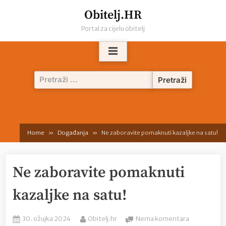
Skip
Obitelj.HR
to
Portal za cijelu obitelj
content
Pretraži:
Home
Događanja
Ne zaboravite pomaknuti kazaljke na satu!
Ne zaboravite pomaknuti
kazaljke na satu!
Posted
By
na
30. ožujka 2024
Obitelj.hr
Nema komentara