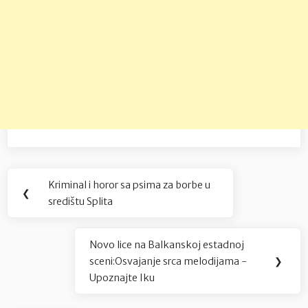
Navigacija
Kriminal i horor sa psima za borbe u
Previous
❮
objava
središtu Splita
Post:
Novo lice na Balkanskoj estadnoj
Next
sceni:Osvajanje srca melodijama -
❯
Post:
Upoznajte Iku