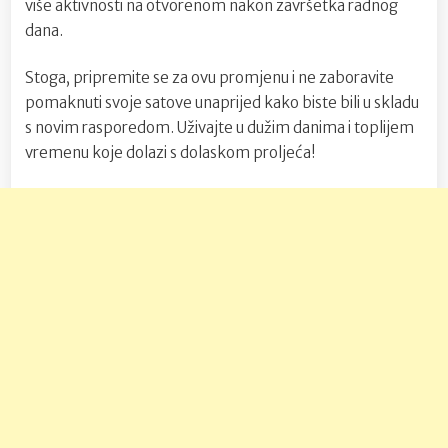
više aktivnosti na otvorenom nakon završetka radnog
dana.
Stoga, pripremite se za ovu promjenu i ne zaboravite
pomaknuti svoje satove unaprijed kako biste bili u skladu
s novim rasporedom. Uživajte u dužim danima i toplijem
vremenu koje dolazi s dolaskom proljeća!