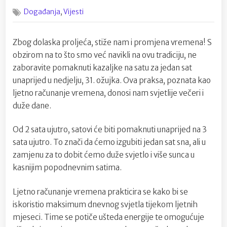
on
Ne
,
Događanja
Vijesti
zaboravite
pomaknuti
kazaljke
Zbog dolaska proljeća, stiže nam i promjena vremena! S
na
obzirom na to što smo već navikli na ovu tradiciju, ne
satu!
zaboravite pomaknuti kazaljke na satu za jedan sat
unaprijed u nedjelju, 31. ožujka. Ova praksa, poznata kao
ljetno računanje vremena, donosi nam svjetlije večeri i
duže dane.
Od 2 sata ujutro, satovi će biti pomaknuti unaprijed na 3
sata ujutro. To znači da ćemo izgubiti jedan sat sna, ali u
zamjenu za to dobit ćemo duže svjetlo i više sunca u
kasnijim popodnevnim satima.
Ljetno računanje vremena prakticira se kako bi se
iskoristio maksimum dnevnog svjetla tijekom ljetnih
mjeseci. Time se potiče ušteda energije te omogućuje