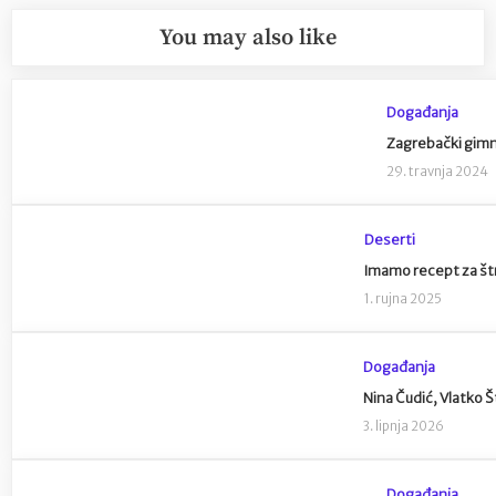
You may also like
Događanja
Zagrebački gimn
29. travnja 2024
Deserti
Imamo recept za štru
1. rujna 2025
Događanja
Nina Čudić, Vlatko Št
3. lipnja 2026
Događanja