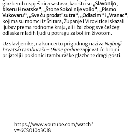
glazbenih uspješnica sastava, kao što su
„Slavonijo,
biseru Hrvatske“
,
„Što te Sokol nije volio“
,
„Pismo
Vukovaru“
,
„Sve ću prodat’ sutra“
,
„Odlazim“
i
„Vranac“
,
kojima su momci iz Štitara, Županje i Virovitice iskazali
ljubav prema rodnome kraju, ali i žal zbog sve češćeg
odlaska mladih ljudi u potragu za boljim životom.
Uz slavljenike, na koncertu prigodnog naziva
Najbolji
hrvatski tamburaši – Divne godine
zapjevat će brojni
prijatelji i poklonici tamburaške glazbe te dragi gosti.
https://www.youtube.com/watch?
v=6CSO10o3Ql8