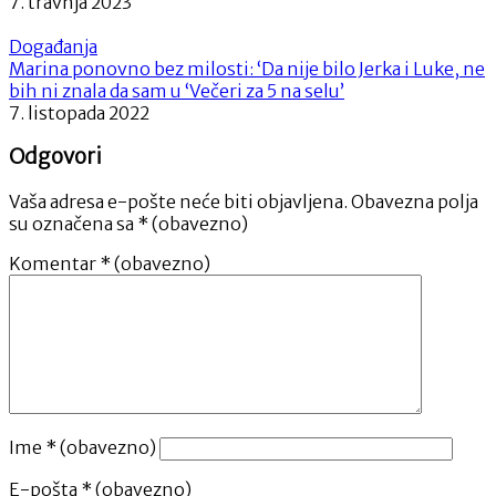
7. travnja 2023
Događanja
Marina ponovno bez milosti: ‘Da nije bilo Jerka i Luke, ne
bih ni znala da sam u ‘Večeri za 5 na selu’
7. listopada 2022
Odgovori
Vaša adresa e-pošte neće biti objavljena.
Obavezna polja
su označena sa
* (obavezno)
Komentar
* (obavezno)
Ime
* (obavezno)
E-pošta
* (obavezno)