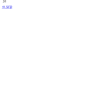
31
« srp