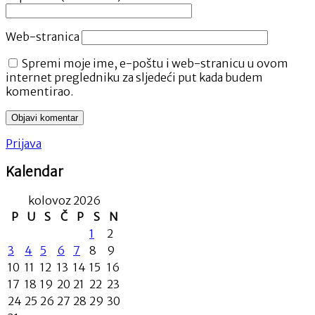
Web-stranica
Spremi moje ime, e-poštu i web-stranicu u ovom
internet pregledniku za sljedeći put kada budem
komentirao.
Prijava
Kalendar
kolovoz 2026
P
U
S
Č
P
S
N
1
2
3
4
5
6
7
8
9
10
11
12
13
14
15
16
17
18
19
20
21
22
23
24
25
26
27
28
29
30