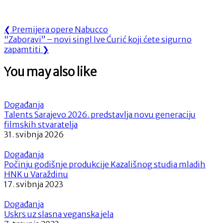
Navigacija
Previous
❮
Premijera opere Nabucco
Next
Post:
“Zaboravi” – novi singl Ive Ćurić koji ćete sigurno
objava
Post:
zapamtiti
❯
You may also like
Događanja
Talents Sarajevo 2026. predstavlja novu generaciju
filmskih stvaratelja
31. svibnja 2026
Događanja
Počinju godišnje produkcije Kazališnog studia mladih
HNK u Varaždinu
17. svibnja 2023
Događanja
Uskrs uz slasna veganska jela