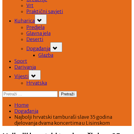
Vrt
Praktični savjeti
Toggle
Kuharica
sub-
menu
Predjela
Glavna jela
Deserti
Toggle
Događanja
sub-
menu
Glazba
Sport
Darivanja
Toggle
Vijesti
sub-
menu
Hrvatska
Pretraži:
Home
Događanja
Najbolji hrvatski tamburaši slave 35 godina
djelovanja dvama koncertima u Lisinskom