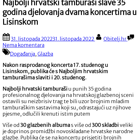
Najbolji hrvatski tamburaši slave 35
godina djelovanja dvama koncertima u
Lisinskom
Posted
By
31. listopada 2022
31. listopada 2022
Obitelj.hr
on
na
Nema komentara
Najbolji
Događanja
,
Glazba
hrvatski
tamburaši
Nakon rasprodanog koncerta 17. studenog u
slave
Lisinskom, publika će s Najboljim hrvatskim
35
tamburašima slaviti i 20. studenog.
godina
djelovanja
Najbolji hrvatski tamburaši
u punih 35 godina
dvama
profesionalnog djelovanja na hrvatskoj glazbenoj sceni
koncertima
ostavili su neizbrisiv trag te bili uzor brojnim mladim
u
tamburaškim sastavima koji su, odrastajući uz njihove
Lisinskom
pjesme, odlučili krenuti istim putem
Više od
30 glazbenih albuma
s više od
300 skladbi
veliki
je doprinos promidžbi novoskladane hrvatske narodne
glazbe. Publika će se na koncertu prisjetiti brojnih