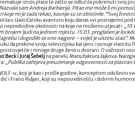
 premašuje iznos plaće te zašto se odlučila pokrenuti svoj 
. Nazvala sam Andreja Barbierija. Pitao me može li mi pomoći,
i koje mi je tada rekao, kasnije su se obistinile.“
Svoj životni
stila u slastičarsku avanturu koju danas svi poznajemo pod
nosi nepredvidive okolnosti na koje ne možemo utjecati:
„10.
kim brojem ljudi na jednom mjestu. 15.03. proglašen je lockd
agrebu i dogodilo se ono najgore – svijet je uistinu stao“.
Me
uku da prekine svoju televizijsku karijeru i osnuje vlastitu
 se poistovjetile i mnoge druge žene u dvorani. O važnosti
o Beck i Juraj Šebelj
na panelu
Manufaktura lajkova.
Naizgle
ra:
„Publika zahtjeva preuzimanje odgovornosti za plasiran s
LF-u, koji je kao i prošle godine, konceptom oduševio s
ndić i Frano Ridjan, koji su neposrednošću i dobrim humorom