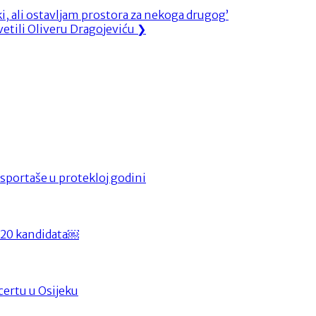
i, ali ostavljam prostora za nekoga drugog’
etili Oliveru Dragojeviću
❯
e sportaše u protekloj godini
a 20 kandidata￼
certu u Osijeku