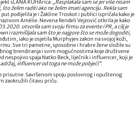
projekt sLANA KUHArica:
„Rasplakala sam se jer više nisam
 što želim raditi ako ne želim imati agenciju. Rekla sam
 put podijelila je i Žakline Troskot i publici ispričala kako je
 nazivom Amèlie. Nevena Rendeli Vejzović otkrila je kako
03.2020. otvorila sam svoju firmu za evente i PR, a cilj je
own i razmišljala sam što je najgore što se može dogoditi,
đutim, iako je osjetila Murphyjev zakon na svojoj koži,
 firmu. Sve tri pametne, sposobne i hrabre žene složile su
 osobnog brendiranja i svim mogućnostima koje društvene
d nespojivo spaja Natko Beck, liječnik i influencer, koji je
adržaj, influencer od toga ne može pobjeći“.
ve prisutne. Savršenom spoju poslovnog i opuštenog
 zaokružili čitavu priču.