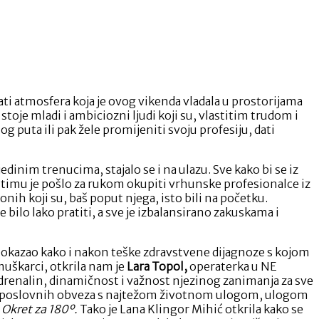
sati atmosfera koja je ovog vikenda vladala u prostorijama
stoje mladi i ambiciozni ljudi koji su, vlastitim trudom i
g puta ili pak žele promijeniti svoju profesiju, dati
edinim trenucima, stajalo se i na ulazu. Sve kako bi se iz
F timu je pošlo za rukom okupiti vrhunske profesionalce iz
onih koji su, baš poput njega, isto bili na početku.
bilo lako pratiti, a sve je izbalansirano zakuskama i
e pokazao kako i nakon teške zdravstvene dijagnoze s kojom
muškarci, otkrila nam je
Lara Topol,
operaterka u NE
adrenalin, dinamičnost i važnost njezinog zanimanja za sve
anja poslovnih obveza s najtežom životnom ulogom, ulogom
m
Okret za 180º.
Tako je Lana Klingor Mihić otkrila kako se