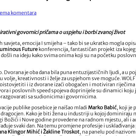
na
ema komentara
Na
fenomenalnom
drugom
tivni govornici pričama o uspjehu i borbi zvanoj život
izdanju
WOLF-
ih savjeta, emocija I smijeha – tako bi se ukratko mogla opi
a
uminous Future
konferencija, fantastičan projekt iza kojeg 
sudionici
 došli na ideju kako svima onima koji su na početku poslovno
jednoglasno
poručili:
Samo
 Dvorana je oba dana bila puna entuzijastičnih ljudi, a u poj
krenite!
ozu volje, kreativnosti i želje za uspjehom sve moguće. WOL
istovjetiti i iz dvorane izaći obogaćen i motiviran riječima 
ra i poslovnih speed spojeva doprinijele su dinamici koju je 
porazgovarati sa sudionicima i govornicima.
vacije publike posebice je naišao mladi
Marko Babić
, koji j
ragocjen. Kako je biti žena u industriji u kojoj dominiraju 
gi Božići i Nove godine provedene na radnom mjestu, ali i 
 odrađuje svaki dan. Na temu promjene profesije i usklađiv
ana Klingor Mihić i Žakline Troskot
, na panelu pod nazivo