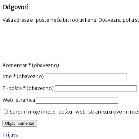
Odgovori
Vaša adresa e-pošte neće biti objavljena.
Obavezna polja s
Komentar
* (obavezno)
Ime
* (obavezno)
E-pošta
* (obavezno)
Web-stranica
Spremi moje ime, e-poštu i web-stranicu u ovom inter
Prijava