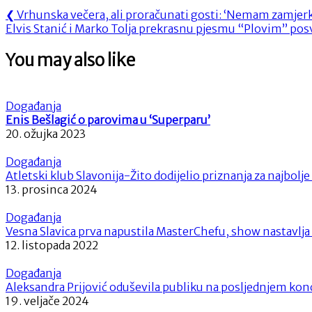
Navigacija
Previous
❮
Vrhunska večera, ali proračunati gosti: ‘Nemam zamjerk
Next
Post:
Elvis Stanić i Marko Tolja prekrasnu pjesmu “Plovim” posv
objava
Post:
You may also like
Događanja
Enis Bešlagić o parovima u ‘Superparu’
20. ožujka 2023
Događanja
Atletski klub Slavonija-Žito dodijelio priznanja za najbolj
13. prosinca 2024
Događanja
Vesna Slavica prva napustila MasterChefu, show nastavlj
12. listopada 2022
Događanja
Aleksandra Prijović oduševila publiku na posljednjem kon
19. veljače 2024