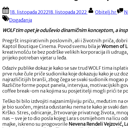
Posted
By
18. listopada 2022
18. listopada 2022
Obitelj.hr
N
on
Događanja
WOLF tim opet je oduševio dinamičnim konceptom, a inspira
Pregršt inspirativnih poslovnih, ali i životnih priča, dobr
Kaptol Boutique Cinema. Povod svemu bila je
Women of L
kreativnošću te bez podrške velikih korporacija ili udruga,
prijeko potreban vjetar u leđa.
Odaziv publike dokaz je kako se sav trud WOLF tima isplatio.
prve ruke čule priče sudionika koje dokazuju kako je uz d
najrazličitijih branši, zbog čega se svaki sudionik mogao po
Različite forme poput panela, intervjua, motivacijskih govo
coffee break-om na kojima su posjetitelji mogli prići te 
Teško bi bilo izdvojiti najzanimljiviju priču, međutim na o
je bio suočen, mjesta odustanku nema te kako je svaki dan d
Krško. Stres, odricanje, žrtvovanje privatnog života, mno
nas – sve je to dio posla kojeg Lara s osmijehom na licu
majke, iskreno su progovorile
Nevena Rendeli Vejzović, L