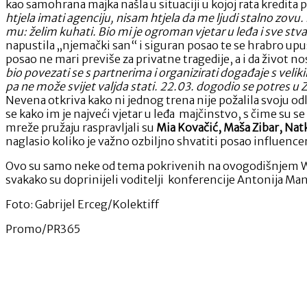
kao samohrana majka našla u situaciji u kojoj rata kredita
htjela imati agenciju, nisam htjela da me ljudi stalno zovu
mu: želim kuhati. Bio mi je ogroman vjetar u leđa i sve stvar
napustila „njemački san“ i siguran posao te se hrabro upu
posao ne mari previše za privatne tragedije, a i da život 
bio povezati se s partnerima i organizirati događaje s veli
pa ne može svijet valjda stati. 22.03. dogodio se potres u Z
Nevena otkriva kako ni jednog trena nije požalila svoju odl
se kako im je najveći vjetar u leđa majčinstvo, s čime su
mreže pružaju raspravljali su
Mia Kovačić, Maša Zibar, Natk
naglasio koliko je važno ozbiljno shvatiti posao influence
Ovo su samo neke od tema pokrivenih na ovogodišnjem WO
svakako su doprinijeli voditelji konferencije Antonija Ma
Foto: Gabrijel Erceg/Kolektiff
Promo/PR365