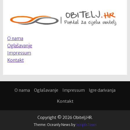
O nama
Oglašavanje
Impressum
Kontakt
O nama
Oglašavanje
Impressum
Igre darivanja
Kontakt
Copyright © 2026 Obitelj.HR.
Theme: Oceanly News by
ScriptsTown