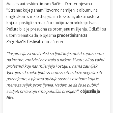
Mia je s autorskim timom Bačić – Dimter pjesmu
“Stranac kojeg znam” izvorno namijenila albumu na
engleskom s malo drugačijim tekstom, ali atmosfera
koju su postigli snimajući u studiju uz produkciju Ivana
Pešuta bila je presudna za promjenu mišljenja. Odlučili su
u tom trenutku da je pjesma
predestinirana za
Zagrebački festival
i domaći eter.
“Inspiracija za novi tekst su ljudi koje možda upoznamo
na kratko, možda i ne ostaju u našem životu, ali su važni
prolaznici koji nas mijenjaju i ostaju u nama zauvijek.
Vjerujem da neke ljude znamo znatno duže nego što ih
poznajemo, a pjesma opisuje susret s osobom koja je
mene zauvijek promijenila. Nadam se da će se publici
svidjeti priča koju smo pokušali prenijeti”
,
objasnila je
Mia.