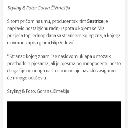
Styling & Foto: Goran Čižmešija
S tom pričom na umu, producentski tim
Sestrice
je
napravio nostalgičnu radnju spota u kojem se Mia
prisjeća tog jednog dana sa strancem kojeg zna, a kojega
u ovome zapisu glumi Filip Vidović.
“Stranac kojeg znam” se naslovom uklapa u mozaik
prethodnih pjesama, ali je pjesma po mnogočemu nešto
drugačije od onoga na što smo od nje navikli i zasigurno
će mnoge oduševiti.
Styling & Foto: Goran Čižmešija