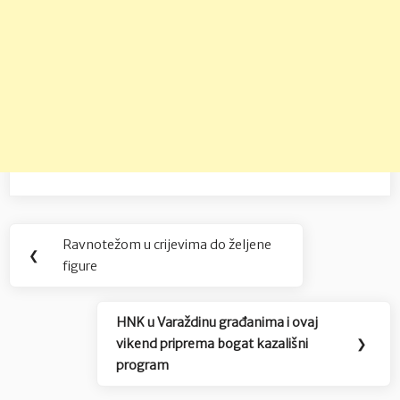
Navigacija
Ravnotežom u crijevima do željene
Previous
❮
objava
figure
Post:
HNK u Varaždinu građanima i ovaj
Next
vikend priprema bogat kazališni
❯
Post:
program