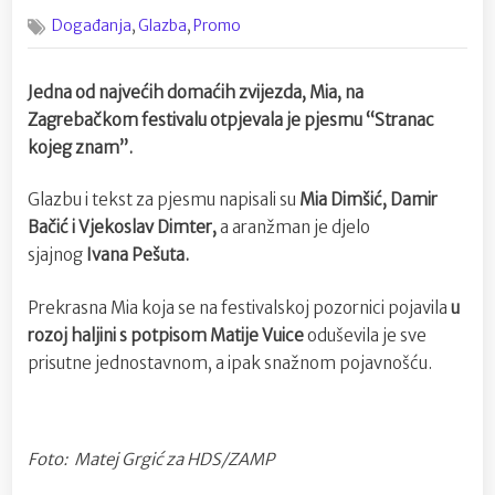
on
Mia
,
,
Događanja
Glazba
Promo
objavila
spot
za
Jedna od najvećih domaćih zvijezda, Mia, na
pjesmu
Zagrebačkom festivalu otpjevala je pjesmu “Stranac
“Stranac
kojeg
kojeg znam”.
znam”
Glazbu i tekst za pjesmu napisali su
Mia Dimšić, Damir
Bačić i Vjekoslav Dimter,
a aranžman je djelo
sjajnog
Ivana Pešuta.
Prekrasna Mia koja se na festivalskoj pozornici pojavila
u
rozoj haljini s potpisom Matije Vuice
oduševila je sve
prisutne jednostavnom, a ipak snažnom pojavnošću.
Foto: Matej Grgić za HDS/ZAMP