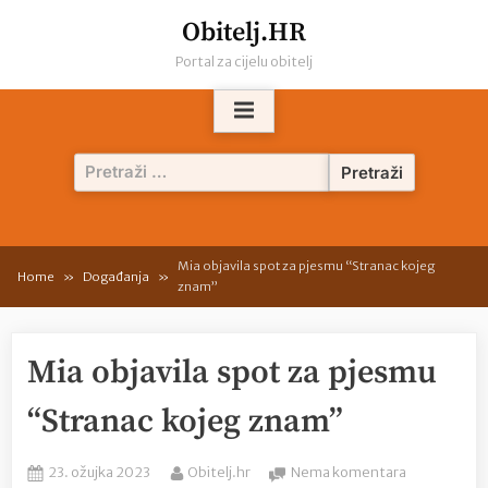
Skip
Obitelj.HR
to
Portal za cijelu obitelj
content
Pretraži:
Mia objavila spot za pjesmu “Stranac kojeg
Home
Događanja
znam”
Mia objavila spot za pjesmu
“Stranac kojeg znam”
Posted
By
na
23. ožujka 2023
Obitelj.hr
Nema komentara