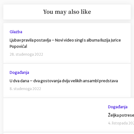
You may also like
Glazba
Ljubav pravila postavlja – Novi video singl s albuma Iluzija Jurice
Popovića!
28. studenoga 2022
Događanja
U dva dana – dva gostovanja dviju velikih ansambl predstava
8. studenoga 2022
Događanja
Željka potrese
4. listopada 20