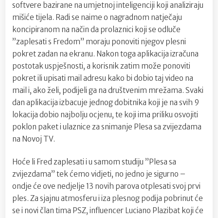
softvere bazirane na umjetnoj inteligenciji koji analiziraju
mišiće tijela. Radi se naime o nagradnom natječaju
koncipiranom na način da prolaznici koji se odluče
”zaplesati s Fredom” moraju ponoviti njegov plesni
pokret zadan na ekranu. Nakon toga aplikacija izračuna
postotak uspješnosti, a korisnik zatim može ponoviti
pokret ili upisati mail adresu kako bi dobio taj video na
mail i, ako želi, podijeli ga na društvenim mrežama. Svaki
dan aplikacija izbacuje jednog dobitnika koji je na svih 9
lokacija dobio najbolju ocjenu, te koji ima priliku osvojiti
poklon paket i ulaznice za snimanje Plesa sa zvijezdama
na Novoj TV.
Hoće li Fred zaplesati i u samom studiju ”Plesa sa
zvijezdama” tek ćemo vidjeti, no jedno je sigurno –
ondje će ove nedjelje 13 novih parova otplesati svoj prvi
ples. Za sjajnu atmosferu i iza plesnog podija pobrinut će
se i novi član tima PSZ, influencer Luciano Plazibat koji će