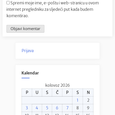
Spremi moje ime, e-poštu i web-stranicu u ovom
internet pregledniku za sljedeći put kada budem
komentirao.
Prijava
Kalendar
kolovoz 2026
P
U
S
Č
P
S
N
1
2
3
4
5
6
7
8
9