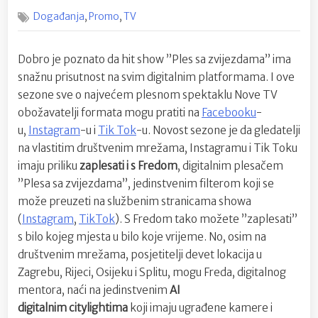
on
Zapleši
,
,
Događanja
Promo
TV
s
Fredom,
prati
Dobro je poznato da hit show ”Ples sa zvijezdama” ima
‘Live
snažnu prisutnost na svim digitalnim platformama. I ove
s
Lucianom’
sezone sve o najvećem plesnom spektaklu Nove TV
obožavatelji formata mogu pratiti na
Facebooku
-
u,
Instagram
-u i
Tik Tok
-u. Novost sezone je da gledatelji
na vlastitim društvenim mrežama, Instagramu i Tik Toku
imaju priliku
zaplesati i s Fredom
, digitalnim plesačem
”Plesa sa zvijezdama”, jedinstvenim filterom koji se
može preuzeti na službenim stranicama showa
(
Instagram
,
TikTok
). S Fredom tako možete ”zaplesati”
s bilo kojeg mjesta u bilo koje vrijeme. No, osim na
društvenim mrežama, posjetitelji devet lokacija u
Zagrebu, Rijeci, Osijeku i Splitu, mogu Freda, digitalnog
mentora, naći na jedinstvenim
AI
digitalnim
citylightima
koji imaju ugrađene kamere i