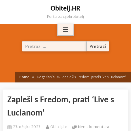
Skip
Obitelj.HR
to
Portal za cijelu obitelj
content
Pretraži:
Home
Događanja
Zapleši s Fredom, prati ‘Live s Lucianom’
Zapleši s Fredom, prati ‘Live s
Lucianom’
Posted
By
na
23. ožujka 2023
Obitelj.hr
Nema komentara