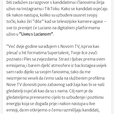
biti zadužen za razgovor s kandidatima i članovima žirija
uživo na Instagramu i TikToku. Kako se kandidati osjećaju
tik nakon nastupa, koliko su uzbuđeni ususret svojoj
točki, kako žiri ”diše” kad se televizijske kamere ugase –
sve to prenijet će Luciano na digitalnim platformama
uživo u
”Liveu s Lucianom”.
”Već dvije godine surađujem s Novom TV, isprva kao
plesač u hit formatima Supertalent, Tvoje lice zvuči
poznato i Ples sa zvijezdama. Strast i ljubav prema ovim
emisijama, i barem djelić atmosfere iz backstagea uvijek
sam rado dijelio sa svojim fanovima, tako da me
neizmjerno veseli da ćemo sada na službenim profilima
Nove TV donositi puno zabavnog sadržaja kao bi se naši
gledatelji osjećali kao da su s nama. Cilj nam je da
gledateljima prenesemo cijelo to uzbuđenje i pozitivnu
energiju koja se događa prije i nakon nastupa u live
emisiji, da im otkrijemo o čemu razmišljaju kandidati,