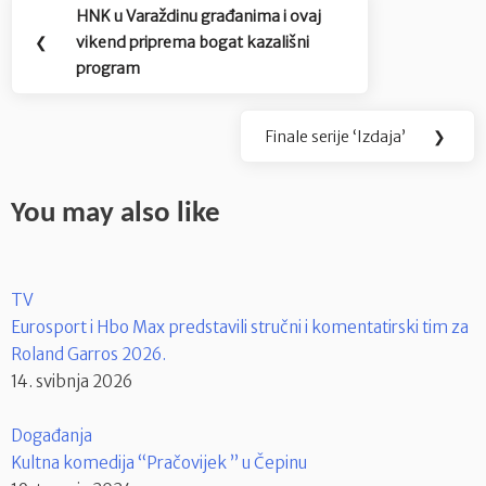
Navigacija
HNK u Varaždinu građanima i ovaj
Previous
objava
❮
vikend priprema bogat kazališni
Post:
program
Finale serije ‘Izdaja’
❯
Next
Post:
You may also like
TV
Eurosport i Hbo Max predstavili stručni i komentatirski tim za
Roland Garros 2026.
14. svibnja 2026
Događanja
Kultna komedija “Pračovijek ” u Čepinu