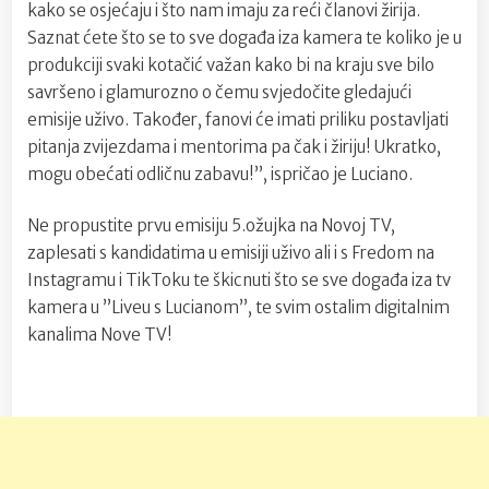
kako se osjećaju i što nam imaju za reći članovi žirija.
Saznat ćete što se to sve događa iza kamera te koliko je u
produkciji svaki kotačić važan kako bi na kraju sve bilo
savršeno i glamurozno o čemu svjedočite gledajući
emisije uživo. Također, fanovi će imati priliku postavljati
pitanja zvijezdama i mentorima pa čak i žiriju! Ukratko,
mogu obećati odličnu zabavu!”, ispričao je Luciano.
Ne propustite prvu emisiju 5.ožujka na Novoj TV,
zaplesati s kandidatima u emisiji uživo ali i s Fredom na
Instagramu i TikToku te škicnuti što se sve događa iza tv
kamera u ”Liveu s Lucianom”, te svim ostalim digitalnim
kanalima Nove TV!