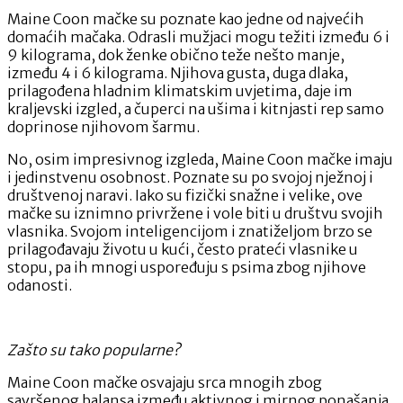
Maine Coon mačke su poznate kao jedne od najvećih
domaćih mačaka. Odrasli mužjaci mogu težiti između 6 i
9 kilograma, dok ženke obično teže nešto manje,
između 4 i 6 kilograma. Njihova gusta, duga dlaka,
prilagođena hladnim klimatskim uvjetima, daje im
kraljevski izgled, a čuperci na ušima i kitnjasti rep samo
doprinose njihovom šarmu.
No, osim impresivnog izgleda, Maine Coon mačke imaju
i jedinstvenu osobnost. Poznate su po svojoj nježnoj i
društvenoj naravi. Iako su fizički snažne i velike, ove
mačke su iznimno privržene i vole biti u društvu svojih
vlasnika. Svojom inteligencijom i znatiželjom brzo se
prilagođavaju životu u kući, često prateći vlasnike u
stopu, pa ih mnogi uspoređuju s psima zbog njihove
odanosti.
Zašto su tako popularne?
Maine Coon mačke osvajaju srca mnogih zbog
savršenog balansa između aktivnog i mirnog ponašanja.