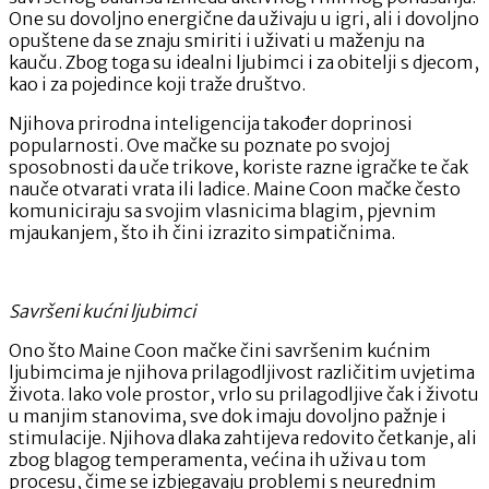
One su dovoljno energične da uživaju u igri, ali i dovoljno
opuštene da se znaju smiriti i uživati u maženju na
kauču. Zbog toga su idealni ljubimci i za obitelji s djecom,
kao i za pojedince koji traže društvo.
Njihova prirodna inteligencija također doprinosi
popularnosti. Ove mačke su poznate po svojoj
sposobnosti da uče trikove, koriste razne igračke te čak
nauče otvarati vrata ili ladice. Maine Coon mačke često
komuniciraju sa svojim vlasnicima blagim, pjevnim
mjaukanjem, što ih čini izrazito simpatičnima.
Savršeni kućni ljubimci
Ono što Maine Coon mačke čini savršenim kućnim
ljubimcima je njihova prilagodljivost različitim uvjetima
života. Iako vole prostor, vrlo su prilagodljive čak i životu
u manjim stanovima, sve dok imaju dovoljno pažnje i
stimulacije. Njihova dlaka zahtijeva redovito četkanje, ali
zbog blagog temperamenta, većina ih uživa u tom
procesu, čime se izbjegavaju problemi s neurednim