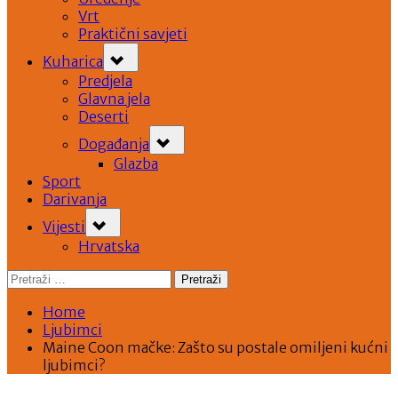
Vrt
Praktični savjeti
Toggle
Kuharica
sub-
menu
Predjela
Glavna jela
Deserti
Toggle
Događanja
sub-
menu
Glazba
Sport
Darivanja
Toggle
Vijesti
sub-
menu
Hrvatska
Pretraži:
Home
Ljubimci
Maine Coon mačke: Zašto su postale omiljeni kućni
ljubimci?