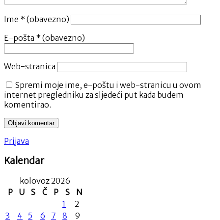
Ime
* (obavezno)
E-pošta
* (obavezno)
Web-stranica
Spremi moje ime, e-poštu i web-stranicu u ovom
internet pregledniku za sljedeći put kada budem
komentirao.
Prijava
Kalendar
kolovoz 2026
P
U
S
Č
P
S
N
1
2
3
4
5
6
7
8
9