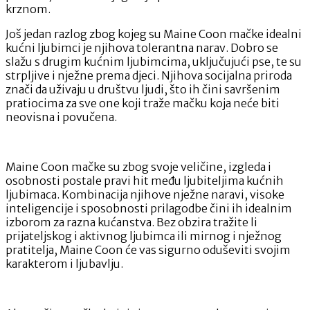
krznom.
Još jedan razlog zbog kojeg su Maine Coon mačke idealni
kućni ljubimci je njihova tolerantna narav. Dobro se
slažu s drugim kućnim ljubimcima, uključujući pse, te su
strpljive i nježne prema djeci. Njihova socijalna priroda
znači da uživaju u društvu ljudi, što ih čini savršenim
pratiocima za sve one koji traže mačku koja neće biti
neovisna i povučena.
Maine Coon mačke su zbog svoje veličine, izgleda i
osobnosti postale pravi hit među ljubiteljima kućnih
ljubimaca. Kombinacija njihove nježne naravi, visoke
inteligencije i sposobnosti prilagodbe čini ih idealnim
izborom za razna kućanstva. Bez obzira tražite li
prijateljskog i aktivnog ljubimca ili mirnog i nježnog
pratitelja, Maine Coon će vas sigurno oduševiti svojim
karakterom i ljubavlju.