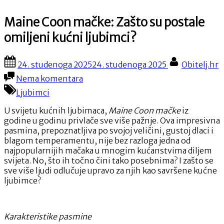
Maine Coon mačke: Zašto su postale
omiljeni kućni ljubimci?
Posted
By
24. studenoga 2025
24. studenoga 2025
Obitelj.hr
on
na
Nema komentara
Maine
Ljubimci
Coon
mačke:
U svijetu kućnih ljubimaca,
Maine Coon mačke
iz
Zašto
godine u godinu privlače sve više pažnje. Ova impresivna
su
pasmina, prepoznatljiva po svojoj veličini, gustoj dlaci i
postale
blagom temperamentu, nije bez razloga jedna od
omiljeni
najpopularnijih mačaka u mnogim kućanstvima diljem
kućni
svijeta. No, što ih točno čini tako posebnima? I zašto se
ljubimci?
sve više ljudi odlučuje upravo za njih kao savršene kućne
ljubimce?
Karakteristike pasmine