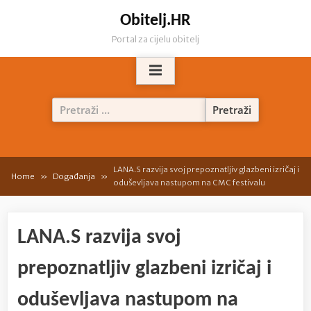
Skip
Obitelj.HR
to
Portal za cijelu obitelj
content
Pretraži:
LANA.S razvija svoj prepoznatljiv glazbeni izričaj i
Home
Događanja
oduševljava nastupom na CMC festivalu
LANA.S razvija svoj
prepoznatljiv glazbeni izričaj i
oduševljava nastupom na