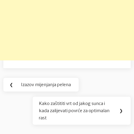
Navigacija
❮
Izazov mijenjanja pelena
Previous
objava
Post:
Kako zaštititi vrt od jakog sunca i
Next
kada zalijevati povrće za optimalan
❯
Post:
rast