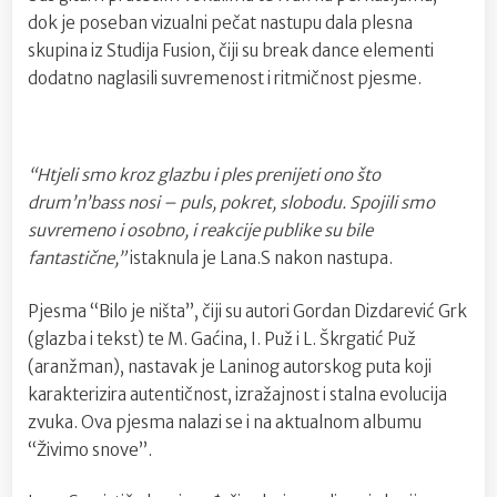
dok je poseban vizualni pečat nastupu dala plesna
skupina iz Studija Fusion, čiji su break dance elementi
dodatno naglasili suvremenost i ritmičnost pjesme.
“Htjeli smo kroz glazbu i ples prenijeti ono što
drum’n’bass nosi – puls, pokret, slobodu. Spojili smo
suvremeno i osobno, i reakcije publike su bile
fantastične,”
istaknula je Lana.S nakon nastupa.
Pjesma “Bilo je ništa”, čiji su autori Gordan Dizdarević Grk
(glazba i tekst) te M. Gaćina, I. Puž i L. Škrgatić Puž
(aranžman), nastavak je Laninog autorskog puta koji
karakterizira autentičnost, izražajnost i stalna evolucija
zvuka. Ova pjesma nalazi se i na aktualnom albumu
“Živimo snove”.