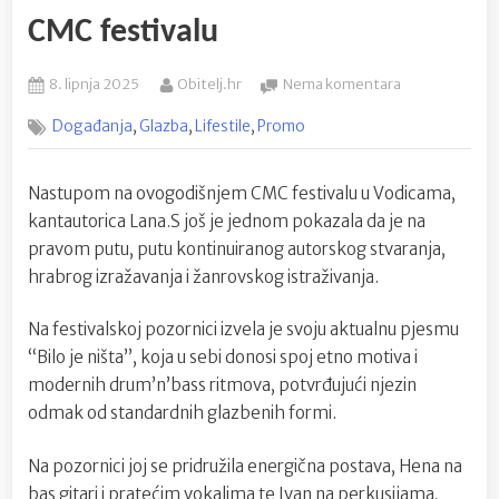
CMC festivalu
Posted
By
na
8. lipnja 2025
Obitelj.hr
Nema komentara
on
LANA.S
,
,
,
Događanja
Glazba
Lifestile
Promo
razvija
svoj
prepoznatljiv
Nastupom na ovogodišnjem CMC festivalu u Vodicama,
glazbeni
kantautorica Lana.S još je jednom pokazala da je na
izričaj
i
pravom putu, putu kontinuiranog autorskog stvaranja,
oduševljava
hrabrog izražavanja i žanrovskog istraživanja.
nastupom
na
Na festivalskoj pozornici izvela je svoju aktualnu pjesmu
CMC festivalu
“Bilo je ništa”, koja u sebi donosi spoj etno motiva i
modernih drum’n’bass ritmova, potvrđujući njezin
odmak od standardnih glazbenih formi.
Na pozornici joj se pridružila energična postava, Hena na
bas gitari i pratećim vokalima te Ivan na perkusijama,