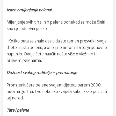
pelena
Izazov mijenjanja pelena!
Mijenjanje svih tih silnih pelena ponekad se može činiti
kao cjelodnevni posao
. Koliko puta se znalo desiti da ste taman presvukli svoje
dijete u čistu pelenu, a ono ju je netom iza toga ponovno
napunilo. Ovdje ćete naučiti nešto više o vlažnim i
prljavim pelenama.
Dužnost svakog roditelja – prematanje
Promijenit ćete pelene svojem djetetu barem 2000
puta na godinu. Evo nekoliko svajeta kako lakše počistiti
taj nered.
Tate i pelene