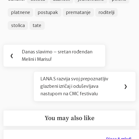
platnene
postupak
prematanje
roditelji
stolica
tate
Navigacija
Danas slavimo – sretan rođendan
Previous
❮
objava
Melini i Marisu!
Post:
LANA.S razvija svoj prepoznatljiv
Next
glazbeni izričaj i oduševljava
❯
Post:
nastupom na CMC festivalu
You may also like
Djeca & mladi