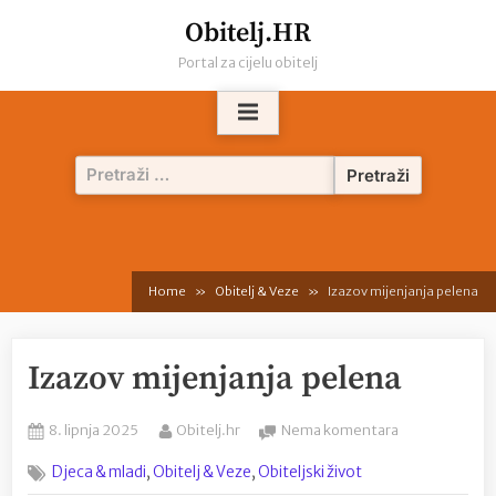
Skip
Obitelj.HR
to
Portal za cijelu obitelj
content
Pretraži:
Home
Obitelj & Veze
Izazov mijenjanja pelena
Izazov mijenjanja pelena
Posted
By
na
8. lipnja 2025
Obitelj.hr
Nema komentara
on
Izazov
,
,
Djeca & mladi
Obitelj & Veze
Obiteljski život
mijenjanja