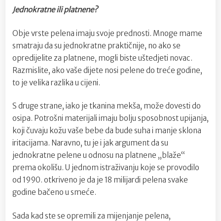
Jednokratne ili platnene?
Obje vrste pelena imaju svoje prednosti. Mnoge mame
smatraju da su jednokratne praktičnije, no ako se
opredijelite za platnene, mogli biste uštedjeti novac.
Razmislite, ako vaše dijete nosi pelene do treće godine,
to je velika razlika u cijeni.
S druge strane, iako je tkanina mekša, može dovesti do
osipa. Potrošni materijali imaju bolju sposobnost upijanja,
koji čuvaju kožu vaše bebe da bude suha i manje sklona
iritacijama. Naravno, tu je i jak argument da su
jednokratne pelene u odnosu na platnene „blaže“
prema okolišu. U jednom istraživanju koje se provodilo
od 1990. otkriveno je da je 18 milijardi pelena svake
godine bačeno u smeće.
Sada kad ste se opremili za mijenjanje pelena,