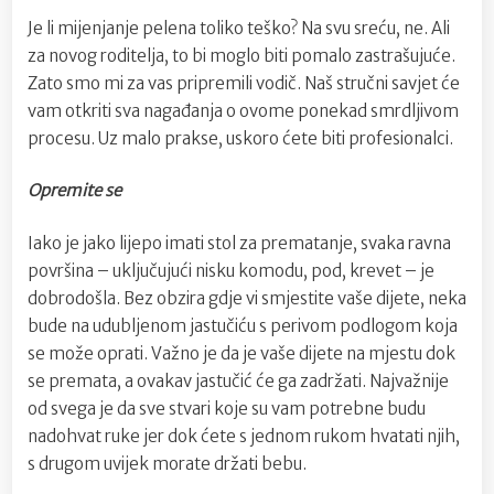
Je li mijenjanje pelena toliko teško? Na svu sreću, ne. Ali
za novog roditelja, to bi moglo biti pomalo zastrašujuće.
Zato smo mi za vas pripremili vodič. Naš stručni savjet će
vam otkriti sva nagađanja o ovome ponekad smrdljivom
procesu. Uz malo prakse, uskoro ćete biti profesionalci.
Opremite se
Iako je jako lijepo imati stol za prematanje, svaka ravna
površina – uključujući nisku komodu, pod, krevet – je
dobrodošla. Bez obzira gdje vi smjestite vaše dijete, neka
bude na udubljenom jastučiću s perivom podlogom koja
se može oprati. Važno je da je vaše dijete na mjestu dok
se premata, a ovakav jastučić će ga zadržati. Najvažnije
od svega je da sve stvari koje su vam potrebne budu
nadohvat ruke jer dok ćete s jednom rukom hvatati njih,
s drugom uvijek morate držati bebu.