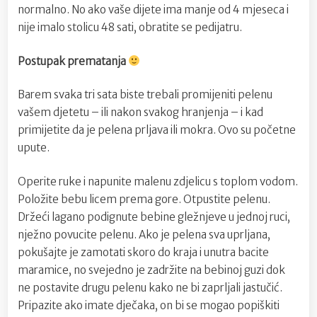
normalno. No ako vaše dijete ima manje od 4 mjeseca i
nije imalo stolicu 48 sati, obratite se pedijatru.
Postupak prematanja
Barem svaka tri sata biste trebali promijeniti pelenu
vašem djetetu – ili nakon svakog hranjenja – i kad
primijetite da je pelena prljava ili mokra. Ovo su početne
upute.
Operite ruke i napunite malenu zdjelicu s toplom vodom.
Položite bebu licem prema gore. Otpustite pelenu.
Držeći lagano podignute bebine gležnjeve u jednoj ruci,
nježno povucite pelenu. Ako je pelena sva uprljana,
pokušajte je zamotati skoro do kraja i unutra bacite
maramice, no svejedno je zadržite na bebinoj guzi dok
ne postavite drugu pelenu kako ne bi zaprljali jastučić.
Pripazite ako imate dječaka, on bi se mogao popiškiti