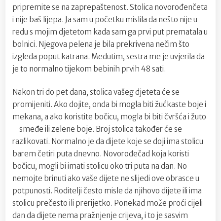
pripremite se na zaprepaštenost. Stolica novorođenčeta
i nije baš lijepa. Ja sam u početku mislila da nešto nije u
redu s mojim djetetom kada sam ga prvi put prematala u
bolnici. Njegova pelena je bila prekrivena nečim što
izgleda poput katrana. Međutim, sestra me je uvjerila da
je to normalno tijekom bebinih prvih 48 sati.
Nakon tri do pet dana, stolica vašeg djeteta će se
promijeniti. Ako dojite, onda bi mogla biti žućkaste boje i
mekana, a ako koristite bočicu, mogla bi biti čvršća i žuto
– smeđe ili zelene boje. Broj stolica također će se
razlikovati. Normalno je da dijete koje se doji ima stolicu
barem četiri puta dnevno. Novorođečad koja koristi
bočicu, mogli bi imati stolicu oko tri puta na dan. No
nemojte brinuti ako vaše dijete ne slijedi ove obrasce u
potpunosti. Roditelji često misle da njihovo dijete ili ima
stolicu prečesto ili prerijetko. Ponekad može proći cijeli
dan da dijete nema pražnjenje crijeva, i to je sasvim