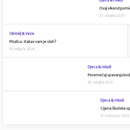
Ovaj vikend pomi
27. ožujka 2025
Obitelj & Veze
Pitalica : Kakav vam je sluh?
10. veljače 2024
Djeca & mladi
Poremećaj spavanja kod
18. ožujka 2025
Djeca & mladi
Cijena školske o
31. kolovoza 2023