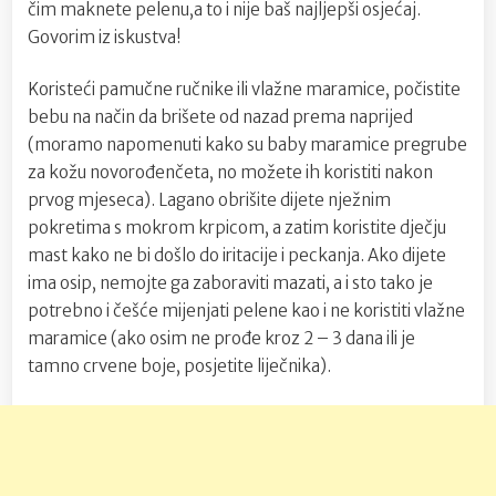
čim maknete pelenu,a to i nije baš najljepši osjećaj.
Govorim iz iskustva!
Koristeći pamučne ručnike ili vlažne maramice, počistite
bebu na način da brišete od nazad prema naprijed
(moramo napomenuti kako su baby maramice pregrube
za kožu novorođenčeta, no možete ih koristiti nakon
prvog mjeseca). Lagano obrišite dijete nježnim
pokretima s mokrom krpicom, a zatim koristite dječju
mast kako ne bi došlo do iritacije i peckanja. Ako dijete
ima osip, nemojte ga zaboraviti mazati, a i sto tako je
potrebno i češće mijenjati pelene kao i ne koristiti vlažne
maramice (ako osim ne prođe kroz 2 – 3 dana ili je
tamno crvene boje, posjetite liječnika).