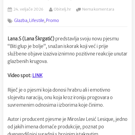
Posted
By
na
24. veljače 2026
Obitelj.hr
Nema komentara
on
Lana.S
,
,
Glazba
Lifestile
Promo
predstavlja
pjesmu
koja
Lana.S (Lana Škrgatić)
predstavlja svoju novu pjesmu
je
“Biti glup je bolje”, snažan iskorak koji već i prije
već
osvojila
službene objave izaziva iznimno pozitivne reakcije unutar
struku
glazbenih krugova.
“Biti
glup
Video spot:
LINK
je
bolje”
Riječ je o pjesmi koja donosi hrabru ali i emotivno
slojevitu naraciju, onu koja kroz ironiju progovara o
suvremenim odnosima i izborima koje činimo.
Autor i producent pjesme je Miroslav Lesić Lesique, jedno
od jakih imena domaće produkcije, poznat po
dugogodišnjoj suradnji s brojnim istaknutim