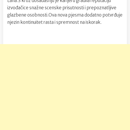
Lana.S kroz dosadašnju je karijeru gradila reputaciju
izvođačice snažne scenske prisutnosti i prepoznatljive
glazbene osobnosti.Ova nova pjesma dodatno potvrđuje
njezin kontinuitet rasta i spremnost na iskorak.