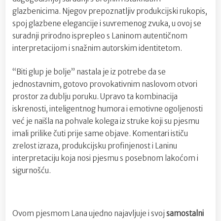
glazbenicima. Njegov prepoznatljiv produkcijski rukopis,
spoj glazbene elegancije i suvremenog zvuka, u ovoj se
suradnji prirodno isprepleo s Laninom autentičnom
interpretacijom i snažnim autorskim identitetom.
“Biti glup je bolje” nastala je iz potrebe da se
jednostavnim, gotovo provokativnim naslovom otvori
prostor za dublju poruku. Upravo ta kombinacija
iskrenosti, inteligentnog humora i emotivne ogoljenosti
već je naišla na pohvale kolega iz struke koji su pjesmu
imali prilike čuti prije same objave. Komentari ističu
zrelost izraza, produkcijsku profinjenost i Laninu
interpretaciju koja nosi pjesmu s posebnom lakoćom i
sigurnošću.
Ovom pjesmom Lana ujedno najavljuje i svoj
samostalni