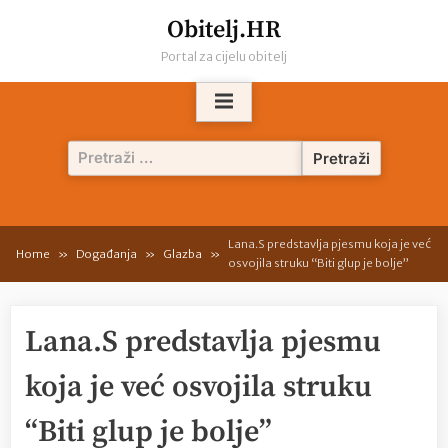
Skip
Obitelj.HR
to
Portal za cijelu obitelj
content
Pretraži:
Lana.S predstavlja pjesmu koja je već
Home
Događanja
Glazba
osvojila struku “Biti glup je bolje”
Lana.S predstavlja pjesmu
koja je već osvojila struku
“Biti glup je bolje”