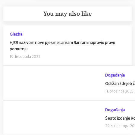
You may also like
Glazba
HJER nazivom nove pjesme Lariram Bariram napravio pravu
pomutnju
19. listopada 2022
Događanja
Održan ždrijeb 
11. prosinca 2023
Događanja
Šesto izdanje Ro
22. studenoga 20