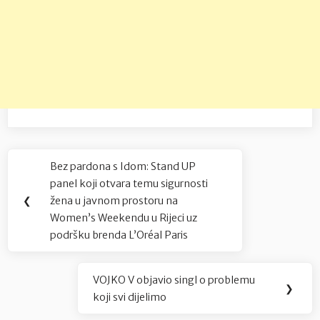
Navigacija
Bez pardona s Idom: Stand UP
Previous
objava
panel koji otvara temu sigurnosti
Post:
❮
žena u javnom prostoru na
Women’s Weekendu u Rijeci uz
podršku brenda L’Oréal Paris
VOJKO V objavio singl o problemu
Next
❯
koji svi dijelimo
Post: