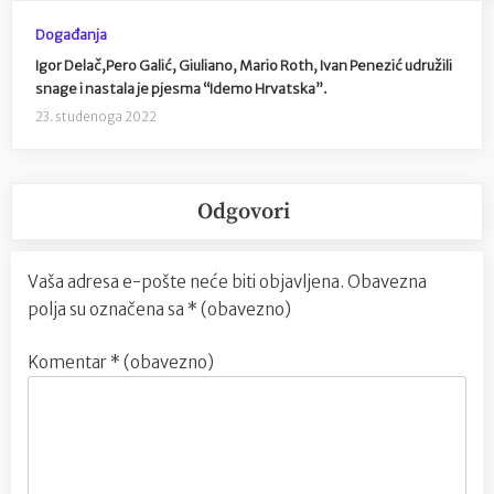
Događanja
Igor Delač,Pero Galić, Giuliano, Mario Roth, Ivan Penezić udružili
snage i nastala je pjesma “Idemo Hrvatska”.
23. studenoga 2022
Odgovori
Vaša adresa e-pošte neće biti objavljena.
Obavezna
polja su označena sa
* (obavezno)
Komentar
* (obavezno)