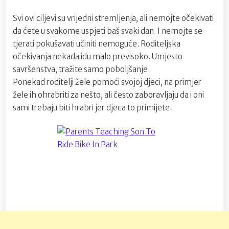
Svi ovi ciljevi su vrijedni stremljenja, ali nemojte očekivati
da ćete u svakome uspjeti baš svaki dan. I nemojte se
tjerati pokušavati učiniti nemoguće. Roditeljska
očekivanja nekada idu malo previsoko. Umjesto
savršenstva, tražite samo poboljšanje.
Ponekad roditelji žele pomoći svojoj djeci, na primjer
žele ih ohrabriti za nešto, ali često zaboravljaju da i oni
sami trebaju biti hrabri jer djeca to primijete.