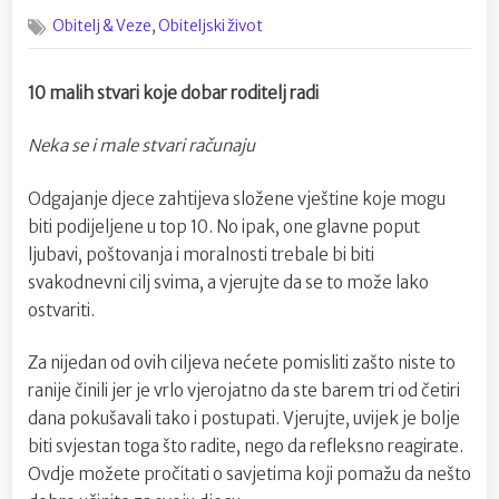
on
Kako
,
Obitelj & Veze
Obiteljski život
postati
i
ostati
10 malih stvari koje dobar roditelj radi
dobar
roditelj?
Neka se i male stvari računaju
Odgajanje djece zahtijeva složene vještine koje mogu
biti podijeljene u top 10. No ipak, one glavne poput
ljubavi, poštovanja i moralnosti trebale bi biti
svakodnevni cilj svima, a vjerujte da se to može lako
ostvariti.
Za nijedan od ovih ciljeva nećete pomisliti zašto niste to
ranije činili jer je vrlo vjerojatno da ste barem tri od četiri
dana pokušavali tako i postupati. Vjerujte, uvijek je bolje
biti svjestan toga što radite, nego da refleksno reagirate.
Ovdje možete pročitati o savjetima koji pomažu da nešto