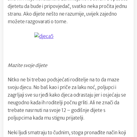
djetetu da bude i pripovjedač, svatko neka pročita jednu
stranu. Ako dijete nešto ne razumije, uvijek zajedno
možete razgovarati o tome.
Mazite svoje dijete
Nitko ne bi trebao podsjećati roditelje na to da maze
svoju djecu. No baš kao i priče za laku noć, poljupci i
zagrljaji sve su rjeđi kako djeca odrastaju jer i osjećaju se
neugodno kada ih roditelji počnu grliti. Ali ne znači da
trebate nasrnuti na svoje 12 – godišnje dijete s
poljupcima kada mu stignu prijatelji.
Neki ljudi smatraju to čudnim, stoga pronađite način koji