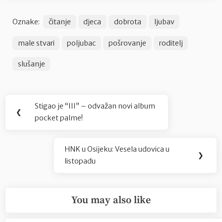
Oznake:
čitanje
djeca
dobrota
ljubav
male stvari
poljubac
pošrovanje
roditelj
slušanje
Navigacija
Stigao je “III” – odvažan novi album
Previous
❮
objava
pocket palme!
Post:
HNK u Osijeku: Vesela udovica u
Next
❯
listopadu
Post:
You may also like