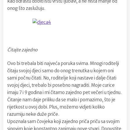
kad odrastu dobiti istu vrstu ljubavi, a ne ništa manje od
onog što zaslužuju.
Čitajte zajedno
Ovo bi trebala biti najveća poruka svima. Mnogi roditelji
čitaju svojoj djeci samo do onog trenutka u kojem oni
sami počnu čitati. No, roditelje koji nastave i dalje čitati
svojoj djeci, trebalo bi posebno nagraditi. Moje curice
imaju 7 i 9 godina i mi čitamo zajedno pet večeri u tjednu.
Čitanje nam daje priliku da se malo i pomazimo, što je
rijetkost u ovoj dobi. Plus, možemo vidjeti koliko
razumiju neke duže priče.
Upoznala sam čovjeka koji zajedno priča priču sa svojim
sinovim koje konstantno zanimaju nove stvari. Dopustite