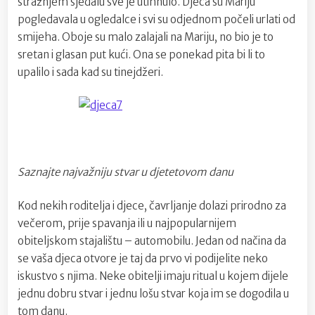
stražnjem sjedalu sve je utihnulo. Djeca su Mariju
pogledavala u ogledalce i svi su odjednom počeli urlati od
smijeha. Oboje su malo zalajali na Mariju, no bio je to
sretan i glasan put kući. Ona se ponekad pita bi li to
upalilo i sada kad su tinejdžeri.
Saznajte najvažniju stvar u djetetovom danu
Kod nekih roditelja i djece, čavrljanje dolazi prirodno za
večerom, prije spavanja ili u najpopularnijem
obiteljskom stajalištu – automobilu. Jedan od načina da
se vaša djeca otvore je taj da prvo vi podijelite neko
iskustvo s njima. Neke obitelji imaju ritual u kojem dijele
jednu dobru stvar i jednu lošu stvar koja im se dogodila u
tom danu.