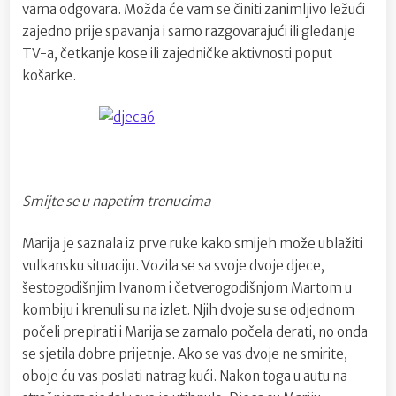
vama odgovara. Možda će vam se činiti zanimljivo ležući
zajedno prije spavanja i samo razgovarajući ili gledanje
TV-a, četkanje kose ili zajedničke aktivnosti poput
košarke.
Smijte se u napetim trenucima
Marija je saznala iz prve ruke kako smijeh može ublažiti
vulkansku situaciju. Vozila se sa svoje dvoje djece,
šestogodišnjim Ivanom i četverogodišnjom Martom u
kombiju i krenuli su na izlet. Njih dvoje su se odjednom
počeli prepirati i Marija se zamalo počela derati, no onda
se sjetila dobre prijetnje. Ako se vas dvoje ne smirite,
oboje ću vas poslati natrag kući. Nakon toga u autu na