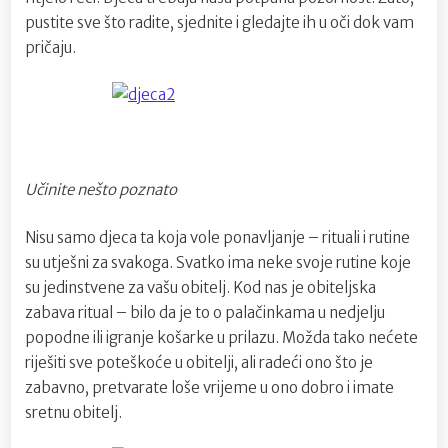
pustite sve što radite, sjednite i gledajte ih u oči dok vam
pričaju.
Učinite nešto poznato
Nisu samo djeca ta koja vole ponavljanje – rituali i rutine
su utješni za svakoga. Svatko ima neke svoje rutine koje
su jedinstvene za vašu obitelj. Kod nas je obiteljska
zabava ritual – bilo da je to o palačinkama u nedjelju
popodne ili igranje košarke u prilazu. Možda tako nećete
riješiti sve poteškoće u obitelji, ali radeći ono što je
zabavno, pretvarate loše vrijeme u ono dobro i imate
sretnu obitelj.