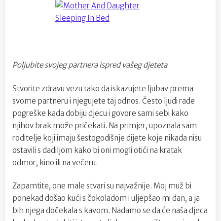
Poljubite svojeg partnera ispred vašeg djeteta
Stvorite zdravu vezu tako da iskazujete ljubav prema
svome partneru i njegujete taj odnos. Često ljudi rade
pogreške kada dobiju djecu i govore sami sebi kako
njihov brak može pričekati. Na primjer, upoznala sam
roditelje koji imaju šestogodišnje dijete koje nikada nisu
ostavili s dadiljom kako bi oni mogli otići na kratak
odmor, kino ili na večeru.
Zapamtite, one male stvari su najvažnije. Moj muž bi
ponekad došao kući s čokoladom i uljepšao mi dan, a ja
bih njega dočekala s kavom. Nadamo se da će naša djeca