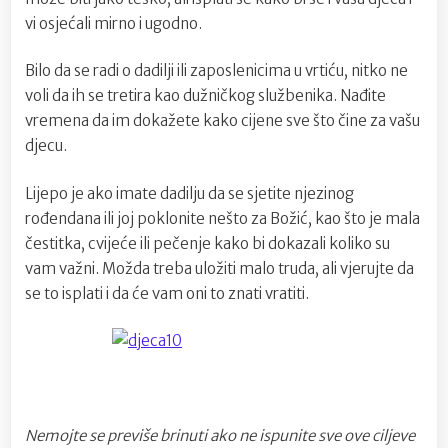
vi osjećali mirno i ugodno.
Bilo da se radi o dadilji ili zaposlenicima u vrtiću, nitko ne
voli da ih se tretira kao dužničkog službenika. Nađite
vremena da im dokažete kako cijene sve što čine za vašu
djecu.
Lijepo je ako imate dadilju da se sjetite njezinog
rođendana ili joj poklonite nešto za Božić, kao što je mala
čestitka, cvijeće ili pečenje kako bi dokazali koliko su
vam važni. Možda treba uložiti malo truda, ali vjerujte da
se to isplati i da će vam oni to znati vratiti.
Nemojte se previše brinuti ako ne ispunite sve ove ciljeve