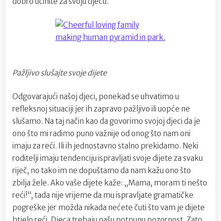
dobro učinite za svoju djecu.
Pažljivo slušajte svoje dijete
Odgovarajući našoj djeci, ponekad se uhvatimo u
refleksnoj situaciji jer ih zapravo pažljivo ili uopće ne
slušamo. Na taj način kao da govorimo svojoj djeci da je
ono što mi radimo puno važnije od onog što nam oni
imaju za reći. Ili ih jednostavno stalno prekidamo. Neki
roditelji imaju tendenciju ispravljati svoje dijete za svaku
riječ, no tako im ne dopuštamo da nam kažu ono što
zbilja žele. Ako vaše dijete kaže: „Mama, moram ti nešto
reći!“, tada nije vrijeme da mu ispravljate gramatičke
pogreške jer možda nikada nećete čuti što vam je dijete
htjelo reći. Djeca trebaju našu potpunu pozornost. Zato,