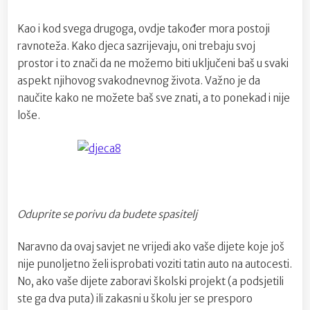
Kao i kod svega drugoga, ovdje također mora postoji
ravnoteža. Kako djeca sazrijevaju, oni trebaju svoj
prostor i to znači da ne možemo biti uključeni baš u svaki
aspekt njihovog svakodnevnog života. Važno je da
naučite kako ne možete baš sve znati, a to ponekad i nije
loše.
Oduprite se porivu da budete spasitelj
Naravno da ovaj savjet ne vrijedi ako vaše dijete koje još
nije punoljetno želi isprobati voziti tatin auto na autocesti.
No, ako vaše dijete zaboravi školski projekt (a podsjetili
ste ga dva puta) ili zakasni u školu jer se presporo