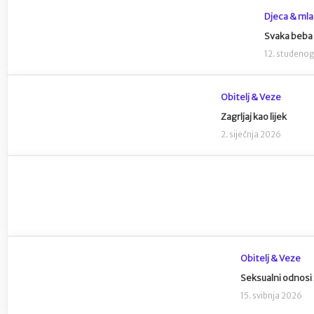
Djeca & mla
Svaka beba
12. studeno
Obitelj & Veze
Zagrljaj kao lijek
2. siječnja 2026
Obitelj & Veze
Seksualni odnosi z
15. svibnja 2026