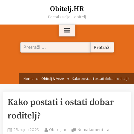
Skip
Obitelj.HR
to
Portal za cijelu obitelj
content
Pretraži:
Home
Obitelj & Veze
Kako postati i ostati dobar roditelj?
Kako postati i ostati dobar
roditelj?
Posted
By
na
25. rujna 2023
Obitelj.hr
Nema komentara