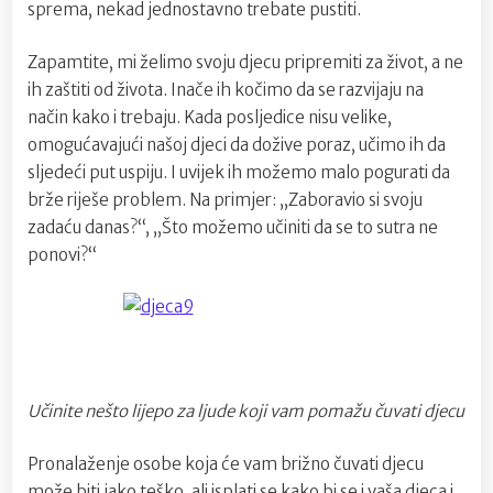
sprema, nekad jednostavno trebate pustiti.
Zapamtite, mi želimo svoju djecu pripremiti za život, a ne
ih zaštiti od života. Inače ih kočimo da se razvijaju na
način kako i trebaju. Kada posljedice nisu velike,
omogućavajući našoj djeci da dožive poraz, učimo ih da
sljedeći put uspiju. I uvijek ih možemo malo pogurati da
brže riješe problem. Na primjer: „Zaboravio si svoju
zadaću danas?“, „Što možemo učiniti da se to sutra ne
ponovi?“
Učinite nešto lijepo za ljude koji vam pomažu čuvati djecu
Pronalaženje osobe koja će vam brižno čuvati djecu
može biti jako teško, ali isplati se kako bi se i vaša djeca i