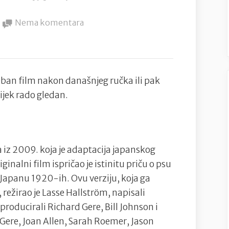
na
Nema komentara
Jeste
li
pogledali
film
eban film nakon današnjeg ručka ili pak
Hachi?
vijek rado gledan.
 iz 2009. koja je adaptacija japanskog
inalni film ispričao je istinitu priču o psu
u Japanu 1920-ih. Ovu verziju, koja ga
režirao je Lasse Hallström, napisali
producirali Richard Gere, Bill Johnson i
Gere, Joan Allen, Sarah Roemer, Jason