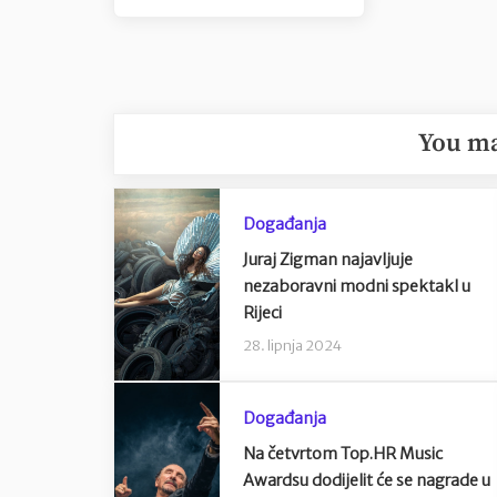
objava
Post:
You ma
Događanja
Juraj Zigman najavljuje
nezaboravni modni spektakl u
Rijeci
28. lipnja 2024
Događanja
Na četvrtom Top.HR Music
Awardsu dodijelit će se nagrade u