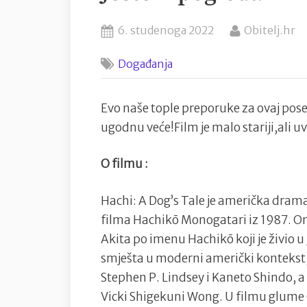
Posted
By
6. studenoga 2022
Obitelj.hr
on
Događanja
Evo naše tople preporuke za ovaj pos
ugodnu veće!Film je malo stariji,ali u
O filmu :
Hachi: A Dog’s Tale je američka drama
filma Hachikō Monogatari iz 1987. Orig
Akita po imenu Hachikō koji je živio 
smješta u moderni američki kontekst, 
Stephen P. Lindsey i Kaneto Shindo, a 
Vicki Shigekuni Wong. U filmu glume 