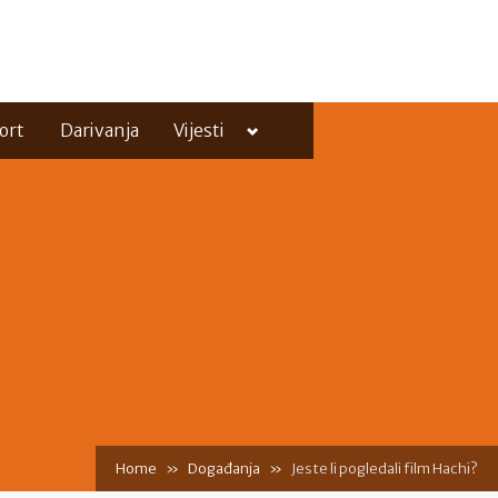
Toggle
ort
Darivanja
Vijesti
sub-
menu
Toggle
sub-
menu
Home
Događanja
Jeste li pogledali film Hachi?