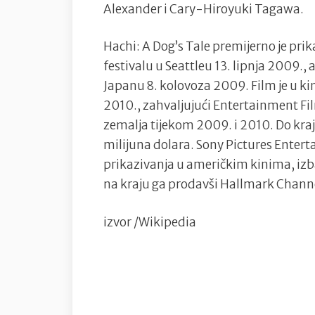
Alexander i Cary-Hiroyuki Tagawa.
Hachi: A Dog’s Tale premijerno je 
festivalu u Seattleu 13. lipnja 2009., 
Japanu 8. kolovoza 2009. Film je u kin
2010., zahvaljujući Entertainment Film
zemalja tijekom 2009. i 2010. Do kraja
milijuna dolara. Sony Pictures Entert
prikazivanja u američkim kinima, izba
na kraju ga prodavši Hallmark Channel
izvor /Wikipedia