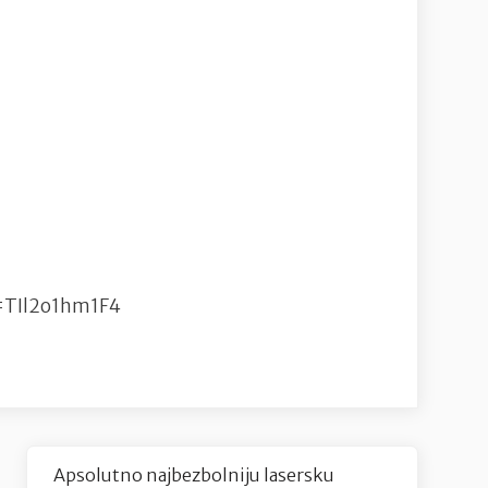
=TIl2o1hm1F4
Apsolutno najbezbolniju lasersku
Next