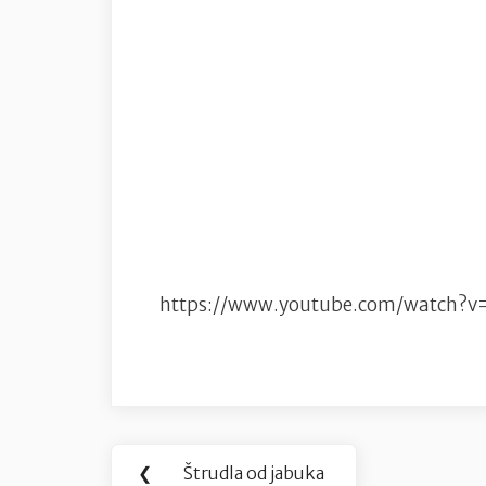
https://www.youtube.com/watch?v
Navigacija
❮
Štrudla od jabuka
Previous