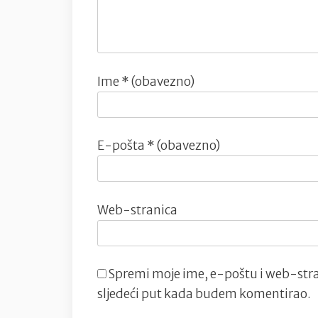
Ime
* (obavezno)
E-pošta
* (obavezno)
Web-stranica
Spremi moje ime, e-poštu i web-stra
sljedeći put kada budem komentirao.