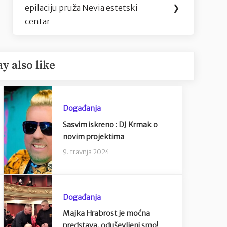
epilaciju pruža Nevia estetski
❯
Post:
centar
y also like
Događanja
Sasvim iskreno : DJ Krmak o
novim projektima
9. travnja 2024
Događanja
Majka Hrabrost je moćna
predstava, oduševljeni smo!