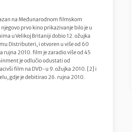
prikazan na Međunarodnom filmskom
a njegovo prvo kino prikazivanje bilo je u
ima u Velikoj Britaniji dobio 12. ožujka
u Distributeri, i otvoren u više od 60
 rujna 2010. film je zaradio više od 45
ainment je odlučio odustati od
civši film na DVD-u 9. ožujka 2010. [2] i
u, gdje je debitirao 26. rujna 2010.