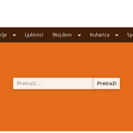
Toggle
Toggle
Toggle
vlje
Ljubimci
Moj dom
Kuharica
Sp
sub-
sub-
sub-
menu
menu
menu
Pretraži: