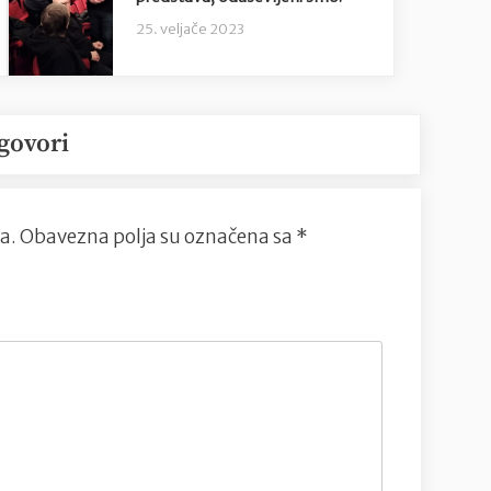
25. veljače 2023
govori
a.
Obavezna polja su označena sa
*