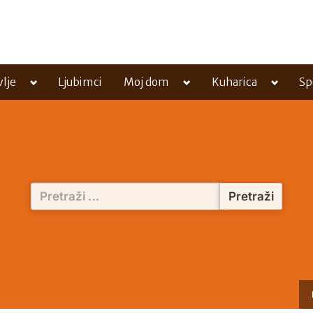
Toggle
Toggle
Toggle
vlje
Ljubimci
Moj dom
Kuharica
Sp
sub-
sub-
sub-
menu
menu
menu
Pretraži: