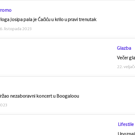
Promo
loga Josipa pala je Ćaćiću u krilo u pravi trenutak
6. listopada 2023
Glazba
Večer gla
22. velja
ržao nezaboravni koncert u Boogaloou
2023
Lifestile
Upoznajt