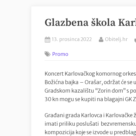
Glazbena škola Kar
Posted
By
13. prosinca 2022
Obitelj.hr
on
Promo
Koncert Karlovačkog komornog orkes
Božićna bajka – Orašar, održat će se 
Gradskom kazalištu “Zorin dom” s poč
30 kn mogu se kupiti na blagajni GK 
Građani grada Karlovca i Karlovačke ž
imati priliku poslušati bezvremensku
kompozicija koje se izvode u predbl