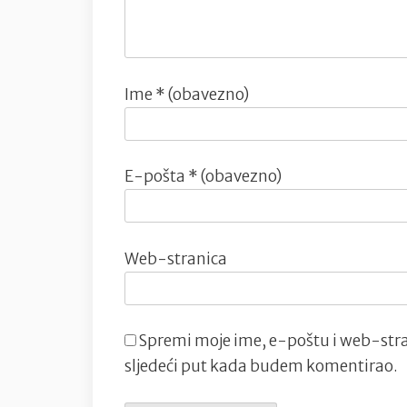
Ime
* (obavezno)
E-pošta
* (obavezno)
Web-stranica
Spremi moje ime, e-poštu i web-stra
sljedeći put kada budem komentirao.