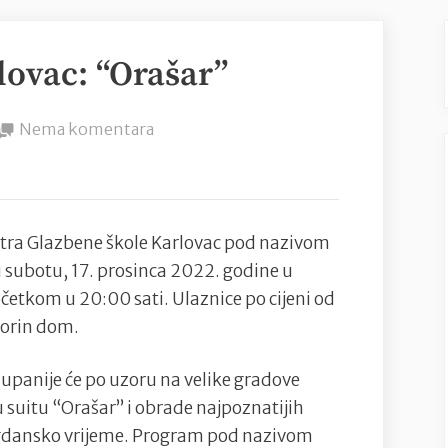
lovac: “Orašar”
na
Nema komentara
Glazbena
škola
Karlovac:
“Orašar”
tra Glazbene škole Karlovac pod nazivom
u subotu, 17. prosinca 2022. godine u
etkom u 20:00 sati. Ulaznice po cijeni od
Zorin dom.
upanije će po uzoru na velike gradove
 suitu “Orašar” i obrade najpoznatijih
agdansko vrijeme. Program pod nazivom