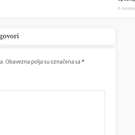
9. listop
govori
a.
Obavezna polja su označena sa
*