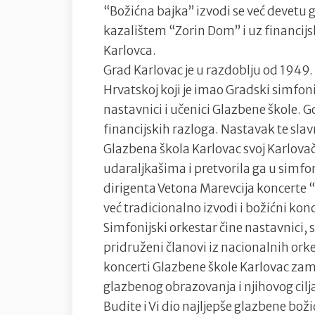
“Božićna bajka” izvodi se već devetu
kazalištem “Zorin Dom” i uz financij
Karlovca.
Grad Karlovac je u razdoblju od 1949.
Hrvatskoj koji je imao Gradski simfonij
nastavnici i učenici Glazbene škole. 
financijskih razloga. Nastavak te slav
Glazbena škola Karlovac svoj Karlova
udaraljkašima i pretvorila ga u simf
dirigenta Vetona Marevcija koncerte “
već tradicionalno izvodi i božićni ko
Simfonijski orkestar čine nastavnici, 
pridruženi članovi iz nacionalnih orkes
koncerti Glazbene škole Karlovac zami
glazbenog obrazovanja i njihovog cilj
Budite i Vi dio najljepše glazbene boži