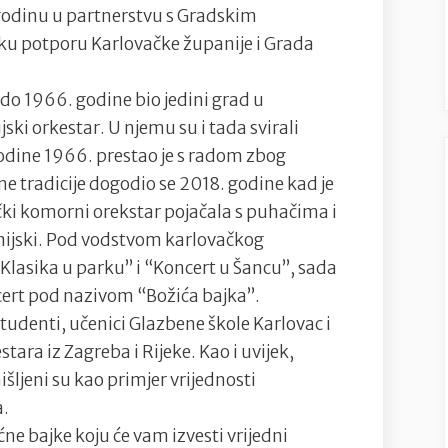
 godinu u partnerstvu s Gradskim
sku potporu Karlovačke županije i Grada
 do 1966. godine bio jedini grad u
ski orkestar. U njemu su i tada svirali
Godine 1966. prestao je s radom zbog
ne tradicije dogodio se 2018. godine kad je
čki komorni orekstar pojačala s puhačima i
onijski. Pod vodstvom karlovačkog
Klasika u parku” i “Koncert u Šancu”, sada
ncert pod nazivom “Božića bajka”.
studenti, učenici Glazbene škole Karlovac i
tara iz Zagreba i Rijeke. Kao i uvijek,
šljeni su kao primjer vrijednosti
a.
ćne bajke koju će vam izvesti vrijedni