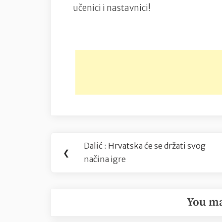
učenici i nastavnici!
Navigacija
Dalić : Hrvatska će se držati svog
Previous
❮
objava
načina igre
Post:
You ma