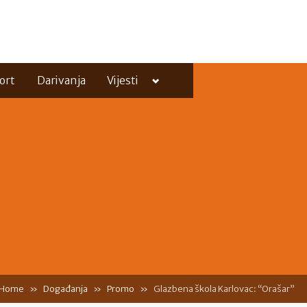
Toggle
ort
Darivanja
Vijesti
sub-
menu
Toggle
sub-
menu
Home
Događanja
Promo
Glazbena škola Karlovac: “Orašar”