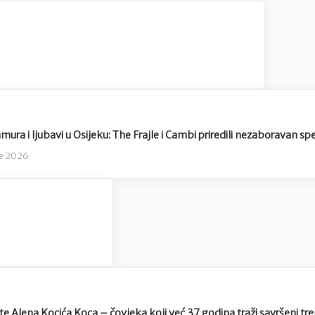
mura i ljubavi u Osijeku: The Frajle i Cambi priredili nezaboravan sp
če 2026
e Alena Kocića Koca – čovjeka koji već 37 godina traži savršeni tr