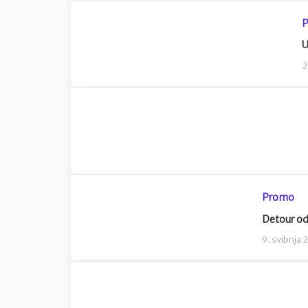
U
2
Promo
Detour od
9. svibnja 