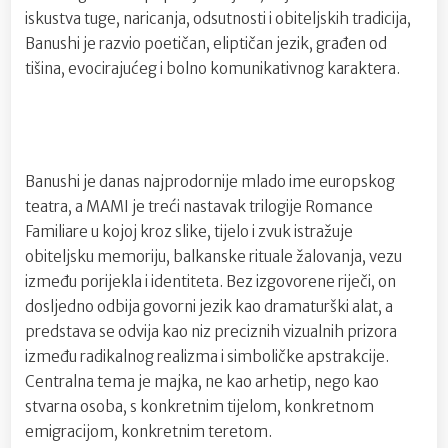
iskustva tuge, naricanja, odsutnosti i obiteljskih tradicija,
Banushi je razvio poetičan, eliptičan jezik, građen od
tišina, evocirajućeg i bolno komunikativnog karaktera.
Banushi je danas najprodornije mlado ime europskog
teatra, a MAMI je treći nastavak trilogije Romance
Familiare u kojoj kroz slike, tijelo i zvuk istražuje
obiteljsku memoriju, balkanske rituale žalovanja, vezu
između porijekla i identiteta. Bez izgovorene riječi, on
dosljedno odbija govorni jezik kao dramaturški alat, a
predstava se odvija kao niz preciznih vizualnih prizora
između radikalnog realizma i simboličke apstrakcije.
Centralna tema je majka, ne kao arhetip, nego kao
stvarna osoba, s konkretnim tijelom, konkretnom
emigracijom, konkretnim teretom.