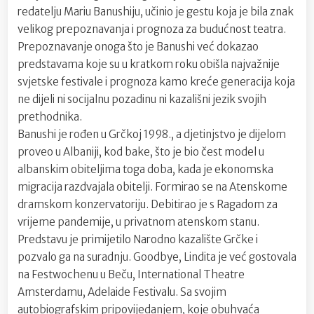
redatelju Mariu Banushiju, učinio je gestu koja je bila znak
velikog prepoznavanja i prognoza za budućnost teatra.
Prepoznavanje onoga što je Banushi već dokazao
predstavama koje su u kratkom roku obišla najvažnije
svjetske festivale i prognoza kamo kreće generacija koja
ne dijeli ni socijalnu pozadinu ni kazališni jezik svojih
prethodnika.
Banushi je rođen u Grčkoj 1998., a djetinjstvo je dijelom
proveo u Albaniji, kod bake, što je bio čest model u
albanskim obiteljima toga doba, kada je ekonomska
migracija razdvajala obitelji. Formirao se na Atenskome
dramskom konzervatoriju. Debitirao je s Ragadom za
vrijeme pandemije, u privatnom atenskom stanu.
Predstavu je primijetilo Narodno kazalište Grčke i
pozvalo ga na suradnju. Goodbye, Lindita je već gostovala
na Festwochenu u Beču, International Theatre
Amsterdamu, Adelaide Festivalu. Sa svojim
autobiografskim pripovijedanjem, koje obuhvaća