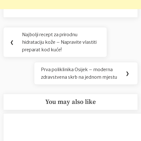
Navigacija
Najbolji recept za prirodnu
Previous
objava
❮
hidrataciju kože – Napravite vlastiti
Post:
preparat kod kuće!
Prva poliklinika Osijek – moderna
Next
❯
zdravstvena skrb na jednom mjestu
Post:
You may also like