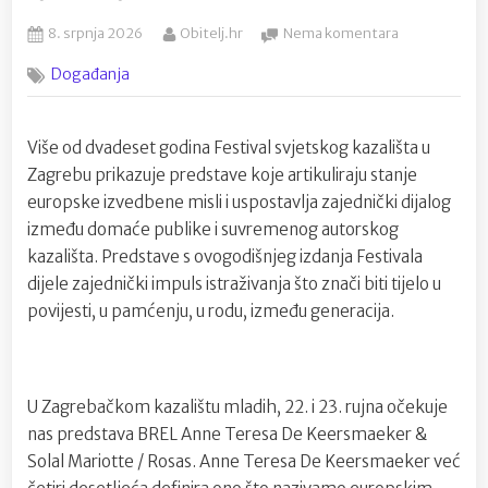
Posted
By
na
8. srpnja 2026
Obitelj.hr
Nema komentara
on
Festival
Događanja
svjetskog
kazališta:Pog
na
Više od dvadeset godina Festival svjetskog kazališta u
tijelo,
sjećanje
Zagrebu prikazuje predstave koje artikuliraju stanje
i
europske izvedbene misli i uspostavlja zajednički dijalog
pobunu
između domaće publike i suvremenog autorskog
kazališta. Predstave s ovogodišnjeg izdanja Festivala
dijele zajednički impuls istraživanja što znači biti tijelo u
povijesti, u pamćenju, u rodu, između generacija.
U Zagrebačkom kazalištu mladih, 22. i 23. rujna očekuje
nas predstava BREL Anne Teresa De Keersmaeker &
Solal Mariotte / Rosas. Anne Teresa De Keersmaeker već