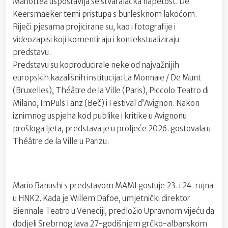
Mariottea uspostavlja se stvaralačka napetost. De
Keersmaeker temi pristupa s burlesknom lakoćom.
Riječi pjesama projicirane su, kao i fotografije i
videozapisi koji komentiraju i kontekstualiziraju
predstavu.
Predstavu su koproducirale neke od najvažnijih
europskih kazališnih institucija: La Monnaie / De Munt
(Bruxelles), Théâtre de la Ville (Paris), Piccolo Teatro di
Milano, ImPulsTanz (Beč) i Festival d’Avignon. Nakon
iznimnog uspjeha kod publike i kritike u Avignonu
prošloga ljeta, predstava je u proljeće 2026. gostovala u
Théâtre de la Ville u Parizu.
Mario Banushi s predstavom MAMI gostuje 23. i 24. rujna
u HNK2. Kada je Willem Dafoe, umjetnički direktor
Biennale Teatro u Veneciji, predložio Upravnom vijeću da
dodjeli Srebrnog lava 27-godišnjem grčko-albanskom