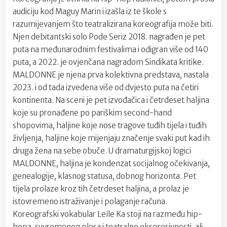
audiciju kod Maguy Marin i izašla iz te škole s
razumijevanjem što teatralizirana koreografija može biti.
Njen debitantski solo Pode Seriz 2018. nagrađen je pet
puta na međunarodnim festivalima i odigran više od 140
puta, a 2022. je ovjenčana nagradom Sindikata kritike.
MALDONNE je njena prva kolektivna predstava, nastala
2023. i od tada izvedena više od dvjesto puta na četiri
kontinenta. Na sceni je pet izvođačica i četrdeset haljina
koje su pronađene po pariškim second-hand
shopovima, haljine koje nose tragove tuđih tijela i tuđih
življenja, haljine koje mijenjaju značenje svaki put kad ih
druga žena na sebe obuče. U dramaturgijskoj logici
MALDONNE, haljina je kondenzat socijalnog očekivanja,
genealogije, klasnog statusa, dobnog horizonta. Pet
tijela prolaze kroz tih četrdeset haljina, a prolaz je
istovremeno istraživanje i polaganje računa.
Koreografski vokabular Leïle Ka stoji na razmeđu hip-
hopa, suvremenog plesa i teatralne ekspresivnosti, ali