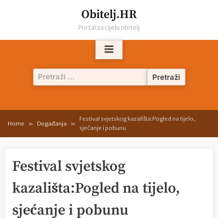
Skip
Obitelj.HR
to
Portal za cijelu obitelj
content
Pretraži:
Festival svjetskog kazališta:Pogled na tijelo,
Home
Događanja
sjećanje i pobunu
Festival svjetskog
kazališta:Pogled na tijelo,
sjećanje i pobunu