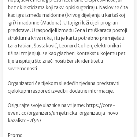
bez eklekticizma koji takvi opisi sugeriraju. Naslov se čita
kao igra između maldonne (krivog dijeljenja u kartaškoj
igri) i madonne (Madona). U toj igri leži cijeli program
predstave. U raspodjeli između žena i muškaraca postoji
strukturna kriva ruka, i tu je kartu potrebno premiješati.
Lara Fabian, Šostakovič, Leonard Cohen, elektronika i
tišina izmjenjuju se kao glazbeni kontekst u kojemu pet
tijela ispituju što znači nositi ženski identitet u
suvremenosti.
Organizatori će tijekom sljedećih tjedana predstaviti
cjelokupni raspored izvedbi i dodatne informacije.
Osigurajte svoje ulaznice na vrijeme: https://core-
event.co/organizers/umjetnicka-organizacija-novo-
kazaliste-2f95/
Promo