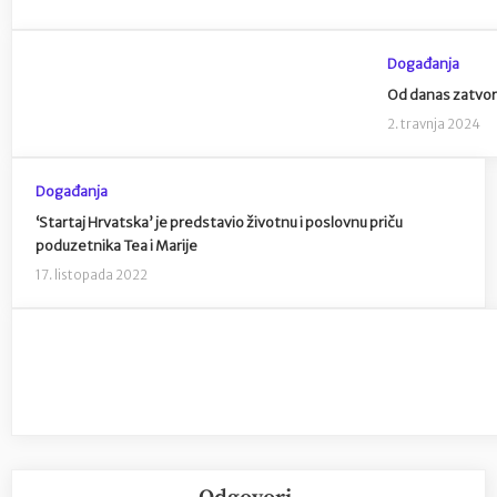
Događanja
Od danas zatvor 
2. travnja 2024
Događanja
‘Startaj Hrvatska’ je predstavio životnu i poslovnu priču
poduzetnika Tea i Marije
17. listopada 2022