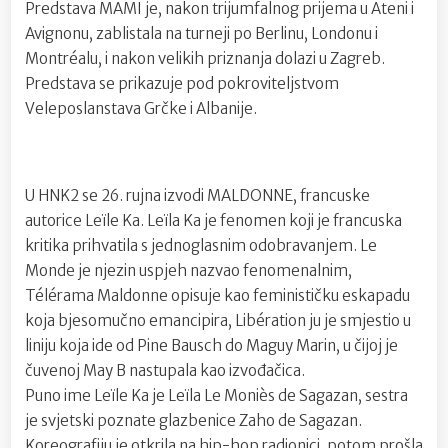
Predstava MAMI je, nakon trijumfalnog prijema u Ateni i
Avignonu, zablistala na turneji po Berlinu, Londonu i
Montréalu, i nakon velikih priznanja dolazi u Zagreb.
Predstava se prikazuje pod pokroviteljstvom
Veleposlanstava Grčke i Albanije.
U HNK2 se 26. rujna izvodi MALDONNE, francuske
autorice Leïle Ka. Leïla Ka je fenomen koji je francuska
kritika prihvatila s jednoglasnim odobravanjem. Le
Monde je njezin uspjeh nazvao fenomenalnim,
Télérama Maldonne opisuje kao feminističku eskapadu
koja bjesomučno emancipira, Libération ju je smjestio u
liniju koja ide od Pine Bausch do Maguy Marin, u čijoj je
čuvenoj May B nastupala kao izvođačica.
Puno ime Leïle Ka je Leïla Le Moniès de Sagazan, sestra
je svjetski poznate glazbenice Zaho de Sagazan.
Koreografiju je otkrila na hip-hop radionici, potom prošla