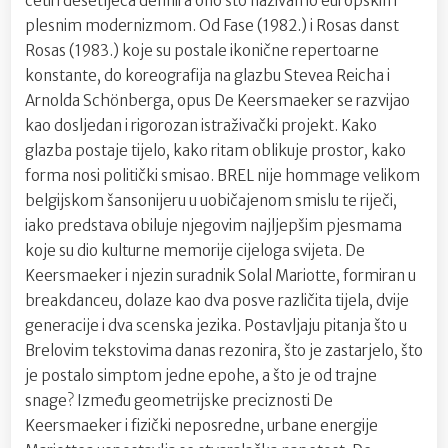
četiri desetljeća definira ono što nazivamo europskim
plesnim modernizmom. Od Fase (1982.) i Rosas danst
Rosas (1983.) koje su postale ikonične repertoarne
konstante, do koreografija na glazbu Stevea Reicha i
Arnolda Schönberga, opus De Keersmaeker se razvijao
kao dosljedan i rigorozan istraživački projekt. Kako
glazba postaje tijelo, kako ritam oblikuje prostor, kako
forma nosi politički smisao. BREL nije hommage velikom
belgijskom šansonijeru u uobičajenom smislu te riječi,
iako predstava obiluje njegovim najljepšim pjesmama
koje su dio kulturne memorije cijeloga svijeta. De
Keersmaeker i njezin suradnik Solal Mariotte, formiran u
breakdanceu, dolaze kao dva posve različita tijela, dvije
generacije i dva scenska jezika. Postavljaju pitanja što u
Brelovim tekstovima danas rezonira, što je zastarjelo, što
je postalo simptom jedne epohe, a što je od trajne
snage? Između geometrijske preciznosti De
Keersmaeker i fizički neposredne, urbane energije