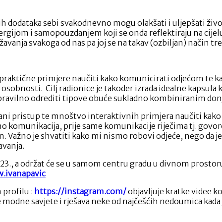
h dodataka sebi svakodnevno mogu olakšati i uljepšati živo
gijom i samopouzdanjem koji se onda reflektiraju na cijelu
žavanja svakoga od nas pa joj se na takav (ozbiljan) način treb
i praktične primjere naučiti kako komunicirati odjećom te k
i osobnosti. Cilj radionice je također izrada idealne kapsul
e pravilno odrediti tipove obuće sukladno kombiniranim don
ani pristup te mnoštvo interaktivnih primjera naučiti kako p
rno komunikacija, prije same komunikacije riječima tj. govor
 Važno je shvatiti kako mi nismo robovi odjeće, nego da je 
avanja.
3., a održat će se u samom centru gradu u divnom prostoru 
.ivanapavic
profilu :
https://instagram.com/
objavljuje kratke videe ko
odne savjete i rješava neke od najčešćih nedoumica kada je