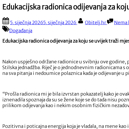
Edukacijska radionica odijevanja za koju
Posted
By
5. siječnja 2026
5. siječnja 2026
Obitelj.hr
Nema 
on
Događanja
Edukacijska radionica odijevanja za koju se uvijek traži mje
Nakon uspješno održane radionice u svibnju ove godine, po
Stilska jednadžba. Riječ je o jednodnevnim radionicama s o
na sva pitanja i nedoumice polaznica kada je odijevanje u p
“Prošla radionica mi je bila izvrstan pokazatelj kako je ov
iznenadila spoznaja da su se žene koje se do tada nisu po
prilikom odijevanja kao i nekim osobnim fizičkim nezadovol
Pozitivna i poticajna energija koja je vladala, na mene kao i