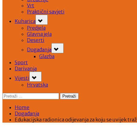
Vrt
Praktični savjeti
Toggle
Kuharica
sub-
menu
Predjela
Glavna jela
Deserti
Toggle
Događanja
sub-
menu
Glazba
Sport
Darivanja
Toggle
Vijesti
sub-
menu
Hrvatska
Pretraži:
Home
Događanja
Edukacijska radionica odijevanja za koju se uvijek tra