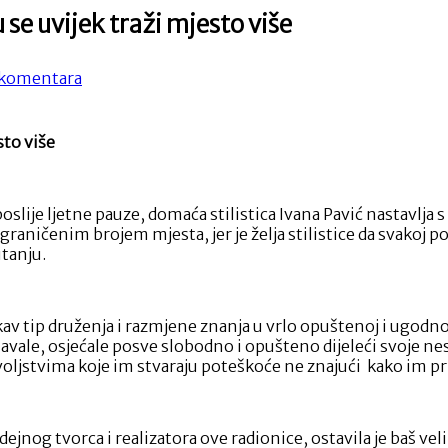
 se uvijek traži mjesto više
na
komentara
Edukacijska
radionica
odijevanja
sto više
za
koju
se
uvijek
slije ljetne pauze, domaća stilistica Ivana Pavić nastavlja
traži
graničenim brojem mjesta, jer je želja stilistice da svakoj 
mjesto
itanju.
više
akav tip druženja i razmjene znanja u vrlo opuštenoj i ugodn
znavale, osjećale posve slobodno i opušteno dijeleći svoje 
jstvima koje im stvaraju poteškoće ne znajući kako im prist
dejnog tvorca i realizatora ove radionice, ostavila je baš veli