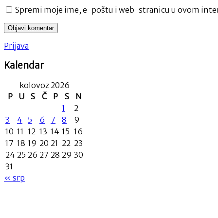
Spremi moje ime, e-poštu i web-stranicu u ovom inter
Prijava
Kalendar
kolovoz 2026
P
U
S
Č
P
S
N
1
2
3
4
5
6
7
8
9
10
11
12
13
14
15
16
17
18
19
20
21
22
23
24
25
26
27
28
29
30
31
« srp