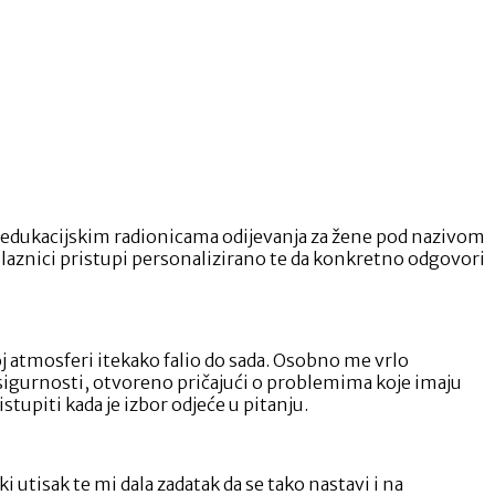
 s edukacijskim radionicama odijevanja za žene pod nazivom
polaznici pristupi personalizirano te da konkretno odgovori
oj atmosferi itekako falio do sada. Osobno me vrlo
nesigurnosti, otvoreno pričajući o problemima koje imaju
upiti kada je izbor odjeće u pitanju.
ki utisak te mi dala zadatak da se tako nastavi i na