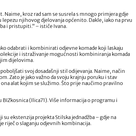
t. Naime, kroz rad sam se susrela s mnogo primjera gdje
 lepezu njihovog djelovanja općenito. Dakle, iako na prvu
a i pristupiti.” – ističe Ivana.
ako odabrati i kombinirati odjevne komade koji laskaju
a kolekcije i istraživanje mogućnosti kombiniranja komada
jim dijelovima.
oboljšati svoj dosadašnji stil odijevanja. Naime, način
om. Zato je jako važno da svoju krajnju poruku i stav
ona alat kojim se služimo. Što prije naučimo pravilno
BIZkosnica (Ilica71). Više informacija o programu i
ji su ekstenzija projekta Stilska jednadžba – gdje na
 riječ o slaganju odjevnih kombinacija.