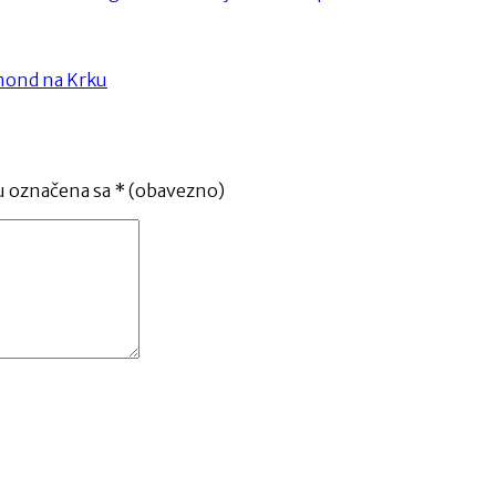
amond na Krku
u označena sa
* (obavezno)