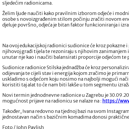
sljedećim radionicama.
Želim ljude naučiti kako pravilnim izborom odjeće i modni
osobe s novoizgrađenim stilom počinju zračiti novom ener
djeluje površno, odjeća je bitan faktor funkcioniranja i izra
Na ovoj edukacijskoj radionici sudionice će kroz pokazne 
njihovoj građi tijela te rezoniraju s njihovim zanimanjem 
unutar nje kao i naučiti balansirati proporcije odjećom t
Sudionice radionice Stilska jednadžba će kroz personalizir
odijevanja te cijeli stav i energija kojom zračimo je prima
uskladimo s odjećom koju nosimo na najbolji mogući način.
koristiti taj alat to će nam biti lakše u tom segmentu izraž
Novi termin jednodnevne radionice u Zagrebu je 30.09.202
mogućnost prijave na radionicu se nalaze na :
https://www
Također, Ivana redovno na tjednoj bazi na svom Instagram 
jednostavan način s bazičnim komadima donosi praktične m
Foto / John Pavlish