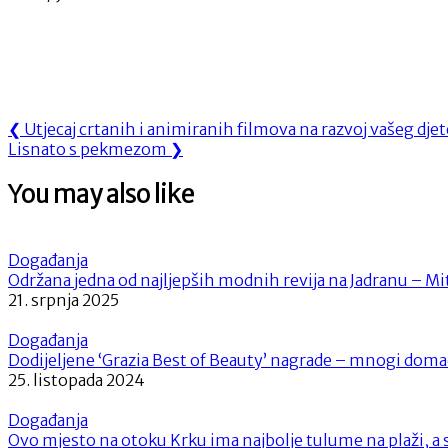
Navigacija
Previous
❮
Utjecaj crtanih i animiranih filmova na razvoj vašeg djet
Next
Post:
Lisnato s pekmezom
❯
objava
Post:
You may also like
Događanja
Održana jedna od najljepših modnih revija na Jadranu – M
21. srpnja 2025
Događanja
Dodijeljene ‘Grazia Best of Beauty’ nagrade – mnogi domać
25. listopada 2024
Događanja
Ovo mjesto na otoku Krku ima najbolje tulume na plaži, a s