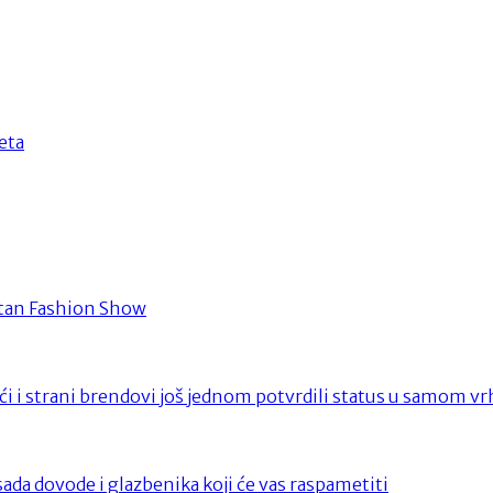
eta
itan Fashion Show
i i strani brendovi još jednom potvrdili status u samom vr
ada dovode i glazbenika koji će vas raspametiti