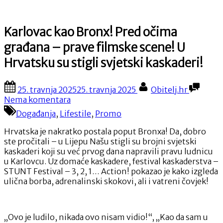
Karlovac kao Bronx! Pred očima
građana – prave filmske scene! U
Hrvatsku su stigli svjetski kaskaderi!
Posted
By
25. travnja 2025
25. travnja 2025
Obitelj.hr
on
na
Nema komentara
Karlovac
Događanja
,
Lifestile
,
Promo
kao
Bronx!
Hrvatska je nakratko postala poput Bronxa! Da, dobro
Pred
ste pročitali – u Lijepu Našu stigli su brojni svjetski
očima
kaskaderi koji su već prvog dana napravili pravu ludnicu
građana
u Karlovcu. Uz domaće kaskadere, festival kaskaderstva –
–
STUNT Festival – 3, 2, 1… Action! pokazao je kako izgleda
prave
ulična borba, adrenalinski skokovi, ali i vatreni čovjek!
filmske
scene!
U
„Ovo je ludilo, nikada ovo nisam vidio!“, „Kao da sam u
Hrvatsku