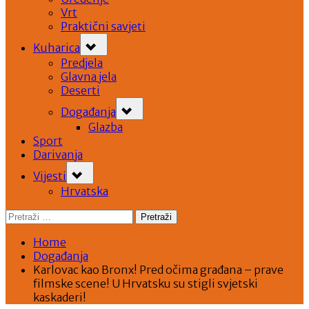
Vrt
Praktični savjeti
Toggle
Kuharica
sub-
menu
Predjela
Glavna jela
Deserti
Toggle
Događanja
sub-
menu
Glazba
Sport
Darivanja
Toggle
Vijesti
sub-
menu
Hrvatska
Pretraži:
Home
Događanja
Karlovac kao Bronx! Pred očima građana – prave
filmske scene! U Hrvatsku su stigli svjetski
kaskaderi!