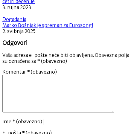
četiri decenije
3. rujna 2023
Događanja
Marko Bošnjak je spreman za Eurosong!
2. svibnja 2025
Odgovori
Vaša adresa e-pošte neće biti objavljena.
Obavezna polja
su označena sa
* (obavezno)
Komentar
* (obavezno)
Ime
* (obavezno)
E-pošta
* (obavezno)