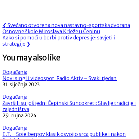
Navigacija
Previous
❮
Svečano otvorena nova nastavno-sportska dvorana
Post:
Osnovne škole Miroslava Krleže u Čepinu
objava
Next
Kako si pomoći u borbi protiv depresije: savjeti i
Post:
strategije
❯
You may also like
Događanja
Novi singl i videospot: Radio Aktiv – Svaki tjedan
31. siječnja 2023
Događanja
Završili su još jedni Čepinski Suncokreti: Slavlje tradicije i
zajedništva
29. rujna 2024
Događanja
E.T. – Spielbergov klasik osvojio srca publike i nakon