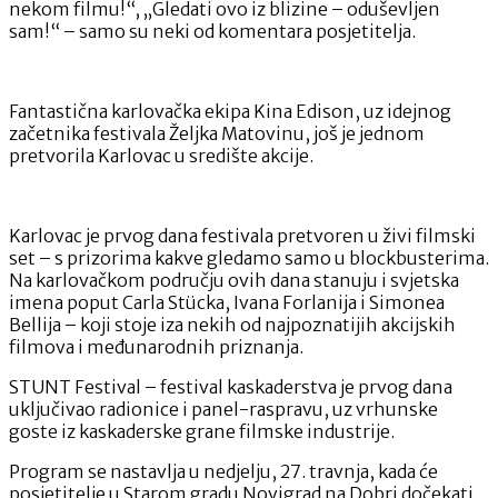
nekom filmu!“, „Gledati ovo iz blizine – oduševljen
su
sam!“ – samo su neki od komentara posjetitelja.
stigli
svjetski
kaskaderi!
Fantastična karlovačka ekipa Kina Edison, uz idejnog
začetnika festivala Željka Matovinu, još je jednom
pretvorila Karlovac u središte akcije.
Karlovac je prvog dana festivala pretvoren u živi filmski
set – s prizorima kakve gledamo samo u blockbusterima.
Na karlovačkom području ovih dana stanuju i svjetska
imena poput Carla Stücka, Ivana Forlanija i Simonea
Bellija – koji stoje iza nekih od najpoznatijih akcijskih
filmova i međunarodnih priznanja.
STUNT Festival – festival kaskaderstva je prvog dana
uključivao radionice i panel-raspravu, uz vrhunske
goste iz kaskaderske grane filmske industrije.
Program se nastavlja u nedjelju, 27. travnja, kada će
posjetitelje u Starom gradu Novigrad na Dobri dočekati