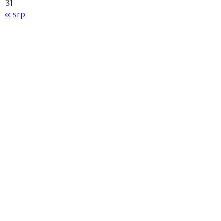
31
« srp