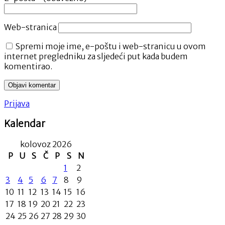
Web-stranica
Spremi moje ime, e-poštu i web-stranicu u ovom
internet pregledniku za sljedeći put kada budem
komentirao.
Prijava
Kalendar
kolovoz 2026
P
U
S
Č
P
S
N
1
2
3
4
5
6
7
8
9
10
11
12
13
14
15
16
17
18
19
20
21
22
23
24
25
26
27
28
29
30