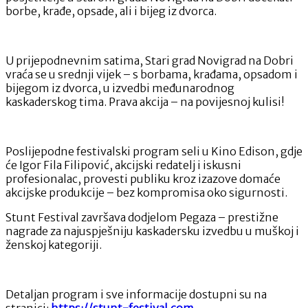
borbe, krađe, opsade, ali i bijeg iz dvorca.
U prijepodnevnim satima, Stari grad Novigrad na Dobri
vraća se u srednji vijek – s borbama, krađama, opsadom i
bijegom iz dvorca, u izvedbi međunarodnog
kaskaderskog tima. Prava akcija – na povijesnoj kulisi!
Poslijepodne festivalski program seli u Kino Edison, gdje
će Igor Fila Filipović, akcijski redatelj i iskusni
profesionalac, provesti publiku kroz izazove domaće
akcijske produkcije – bez kompromisa oko sigurnosti.
Stunt Festival završava dodjelom Pegaza – prestižne
nagrade za najuspješniju kaskadersku izvedbu u muškoj i
ženskoj kategoriji.
Detaljan program i sve informacije dostupni su na
stranici:
https://stunt-festival.com
.