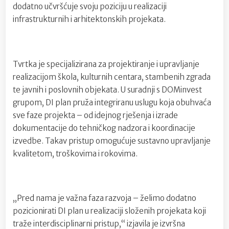
dodatno učvršćuje svoju poziciju u realizaciji
infrastrukturnih i arhitektonskih projekata.
Tvrtka je specijalizirana za projektiranje i upravljanje
realizacijom škola, kulturnih centara, stambenih zgrada
te javnih i poslovnih objekata. U suradnji s DOMinvest
grupom, DI plan pruža integriranu uslugu koja obuhvaća
sve faze projekta – od idejnog rješenja i izrade
dokumentacije do tehničkog nadzora i koordinacije
izvedbe. Takav pristup omogućuje sustavno upravljanje
kvalitetom, troškovima i rokovima.
„Pred nama je važna faza razvoja – želimo dodatno
pozicionirati DI plan u realizaciji složenih projekata koji
traže interdisciplinarni pristup,“ izjavila je izvršna