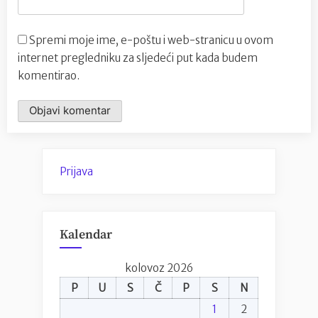
Spremi moje ime, e-poštu i web-stranicu u ovom
internet pregledniku za sljedeći put kada budem
komentirao.
Prijava
Kalendar
kolovoz 2026
P
U
S
Č
P
S
N
1
2