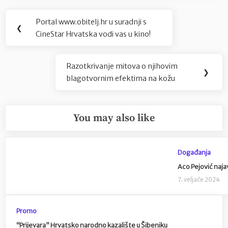
Navigacija
Portal www.obitelj.hr u suradnji s
Previous
❮
objava
CineStar Hrvatska vodi vas u kino!
Post:
Razotkrivanje mitova o njihovim
Next
❯
blagotvornim efektima na kožu
Post:
You may also like
Događanja
Aco Pejović naja
7. veljače 2024
Promo
“Prijevara” Hrvatsko narodno kazalište u Šibeniku