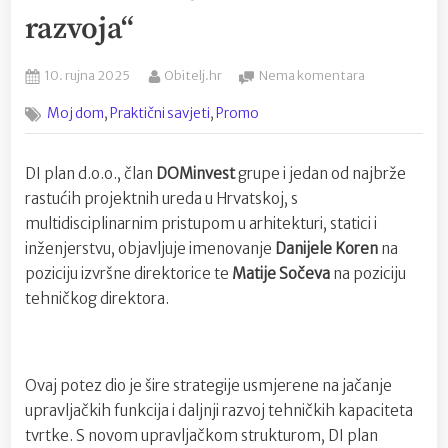
razvoja“
Posted
By
na
10. rujna 2025
Obitelj.hr
Nema komentara
on
Domaća
,
,
Moj dom
Praktični savjeti
Promo
tvrtka
u
svoj
DI plan d.o.o., član
DOMinvest
grupe i jedan od najbrže
tim
rastućih projektnih ureda u Hrvatskoj, s
dovela
nove
multidisciplinarnim pristupom u arhitekturi, statici i
stručnjake!
inženjerstvu, objavljuje imenovanje
Danijele Koren
na
„Pred
poziciju izvršne direktorice te
Matije Sočeva
na poziciju
nama
tehničkog direktora.
je
važna
faza
razvoja“
Ovaj potez dio je šire strategije usmjerene na jačanje
upravljačkih funkcija i daljnji razvoj tehničkih kapaciteta
tvrtke. S novom upravljačkom strukturom, DI plan