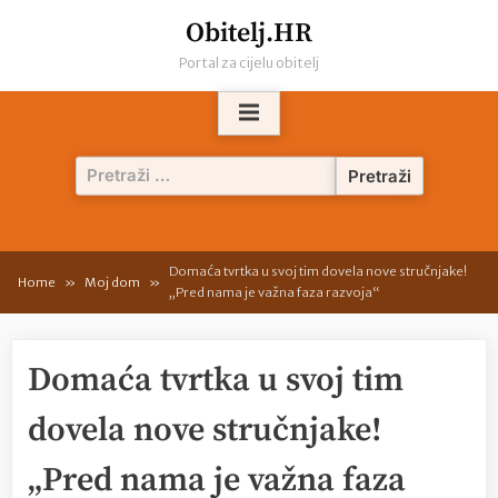
Skip
Obitelj.HR
to
Portal za cijelu obitelj
content
Pretraži:
Domaća tvrtka u svoj tim dovela nove stručnjake!
Home
Moj dom
„Pred nama je važna faza razvoja“
Domaća tvrtka u svoj tim
dovela nove stručnjake!
„Pred nama je važna faza