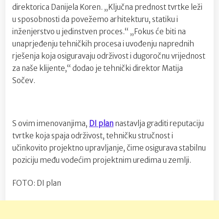
direktorica Danijela Koren. „Ključna prednost tvrtke leži
u sposobnosti da povežemo arhitekturu, statiku i
inženjerstvo u jedinstven proces.“ „Fokus će biti na
unaprjeđenju tehničkih procesa i uvođenju naprednih
rješenja koja osiguravaju održivost i dugoročnu vrijednost
za naše klijente,“ dodao je tehnički direktor Matija
Sočev.
S ovim imenovanjima,
DI plan
nastavlja graditi reputaciju
tvrtke koja spaja održivost, tehničku stručnost i
učinkovito projektno upravljanje, čime osigurava stabilnu
poziciju među vodećim projektnim uredima u zemlji.
FOTO: DI plan