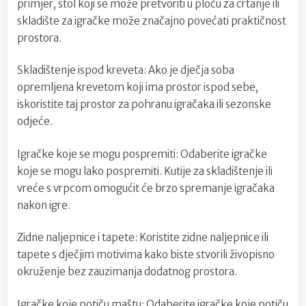
primjer, stol koji se može pretvoriti u ploču za crtanje ili
skladište za igračke može značajno povećati praktičnost
prostora.
Skladištenje ispod kreveta: Ako je dječja soba
opremljena krevetom koji ima prostor ispod sebe,
iskoristite taj prostor za pohranu igračaka ili sezonske
odjeće.
Igračke koje se mogu pospremiti: Odaberite igračke
koje se mogu lako pospremiti. Kutije za skladištenje ili
vreće s vrpcom omogućit će brzo spremanje igračaka
nakon igre.
Zidne naljepnice i tapete: Koristite zidne naljepnice ili
tapete s dječjim motivima kako biste stvorili živopisno
okruženje bez zauzimanja dodatnog prostora.
Igračke koje potiču maštu: Odaberite igračke koje potiču