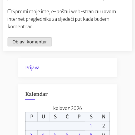
Spremi moje ime, e-poštu i web-stranicu u ovom
internet pregledniku za sljedeći put kada budem
komentirao.
Prijava
Kalendar
kolovoz 2026
P
U
S
Č
P
S
N
1
2
3
4
5
6
7
8
9