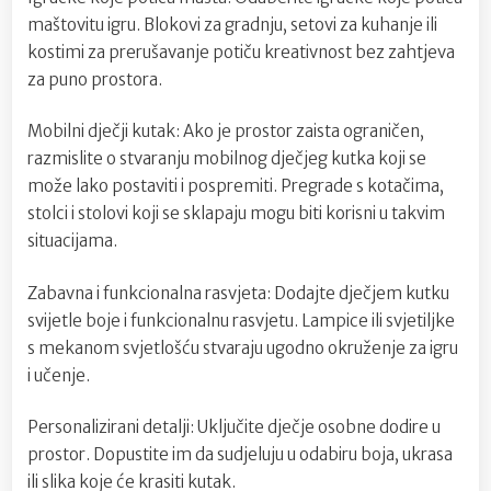
maštovitu igru. Blokovi za gradnju, setovi za kuhanje ili
kostimi za prerušavanje potiču kreativnost bez zahtjeva
za puno prostora.
Mobilni dječji kutak: Ako je prostor zaista ograničen,
razmislite o stvaranju mobilnog dječjeg kutka koji se
može lako postaviti i pospremiti. Pregrade s kotačima,
stolci i stolovi koji se sklapaju mogu biti korisni u takvim
situacijama.
Zabavna i funkcionalna rasvjeta: Dodajte dječjem kutku
svijetle boje i funkcionalnu rasvjetu. Lampice ili svjetiljke
s mekanom svjetlošću stvaraju ugodno okruženje za igru
i učenje.
Personalizirani detalji: Uključite dječje osobne dodire u
prostor. Dopustite im da sudjeluju u odabiru boja, ukrasa
ili slika koje će krasiti kutak.