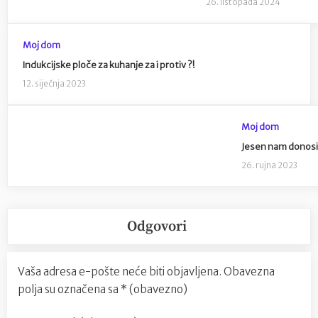
26. listopada 2024
Moj dom
Indukcijske ploče za kuhanje za i protiv ?!
12. siječnja 2023
Moj dom
Jesen nam donosi
26. rujna 2023
Odgovori
Vaša adresa e-pošte neće biti objavljena.
Obavezna
polja su označena sa
* (obavezno)