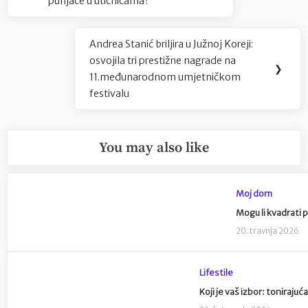
objava
punjače u utičnicama?
Post:
Andrea Stanić briljira u Južnoj Koreji:
Next
osvojila tri prestižne nagrade na
Post:
❯
11.međunarodnom umjetničkom
festivalu
You may also like
Moj dom
Mogu li kvadrati 
20. travnja 2026
Lifestile
Koji je vaš izbor: tonirajuća