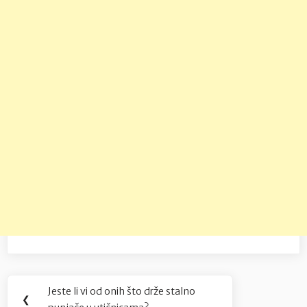
Navigacija
Jeste li vi od onih što drže stalno
Previous
❮