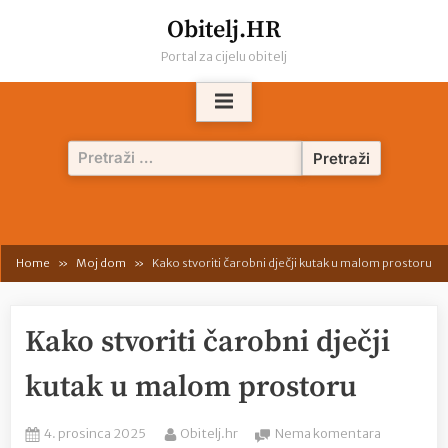
Skip
Obitelj.HR
to
Portal za cijelu obitelj
content
Pretraži:
Home
Moj dom
Kako stvoriti čarobni dječji kutak u malom prostoru
Kako stvoriti čarobni dječji
kutak u malom prostoru
Posted
By
na
4. prosinca 2025
Obitelj.hr
Nema komentara