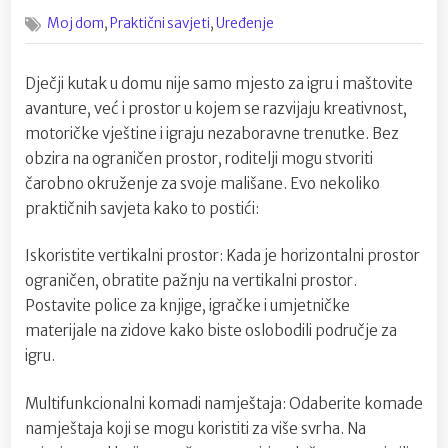
on
Kako
,
,
Moj dom
Praktični savjeti
Uređenje
stvoriti
čarobni
dječji
Dječji kutak u domu nije samo mjesto za igru i maštovite
kutak
avanture, već i prostor u kojem se razvijaju kreativnost,
u
malom
motoričke vještine i igraju nezaboravne trenutke. Bez
prostoru
obzira na ograničen prostor, roditelji mogu stvoriti
čarobno okruženje za svoje mališane. Evo nekoliko
praktičnih savjeta kako to postići:
Iskoristite vertikalni prostor: Kada je horizontalni prostor
ograničen, obratite pažnju na vertikalni prostor.
Postavite police za knjige, igračke i umjetničke
materijale na zidove kako biste oslobodili područje za
igru.
Multifunkcionalni komadi namještaja: Odaberite komade
namještaja koji se mogu koristiti za više svrha. Na