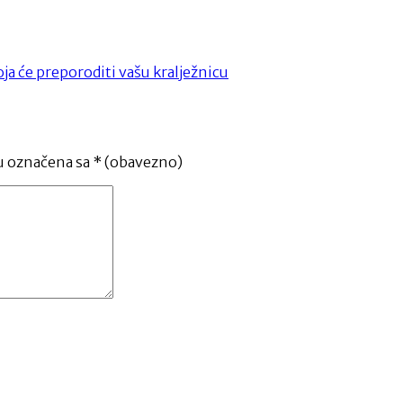
oja će preporoditi vašu kralježnicu
u označena sa
* (obavezno)