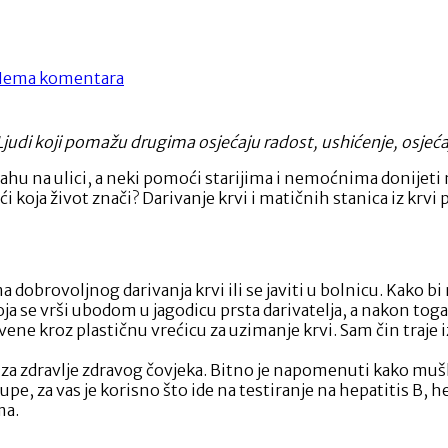
na
ema komentara
Kako
darivati
krv
 Ljudi koji pomažu drugima osjećaju radost, ushićenje, osjeća
?
ahu na ulici, a neki pomoći starijima i nemoćnima donijeti 
 koja život znači? Darivanje krvi i matičnih stanica iz krvi
a dobrovoljnog darivanja krvi ili se javiti u bolnicu. Kako b
ja se vrši ubodom u jagodicu prsta darivatelja, a nakon toga s
vene kroz plastičnu vrećicu za uzimanje krvi. Sam čin traje 
an za zdravlje zdravog čovjeka. Bitno je napomenuti kako muš
, za vas je korisno što ide na testiranje na hepatitis B, hepa
ma.