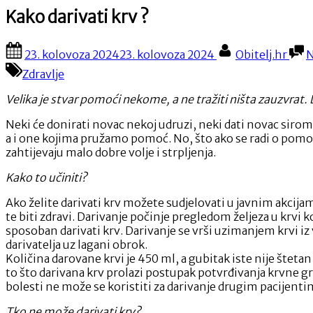
Kako darivati krv ?
Posted
By
23. kolovoza 2024
23. kolovoza 2024
Obitelj.hr
N
on
Zdravlje
Velika je stvar pomoći nekome, a ne tražiti ništa zauzvrat.
Neki će donirati novac nekoj udruzi, neki dati novac sirom
a i one kojima pružamo pomoć. No, što ako se radi o pomoći
zahtijevaju malo dobre volje i strpljenja.
Kako to učiniti?
Ako želite darivati krv možete sudjelovati u javnim akcijam
te biti zdravi. Darivanje počinje pregledom željeza u krvi ko
sposoban darivati krv. Darivanje se vrši uzimanjem krvi iz 
darivatelja uz lagani obrok.
Količina darovane krvi je 450 ml, a gubitak iste nije štet
to što darivana krv prolazi postupak potvrđivanja krvne grupe
bolesti ne može se koristiti za darivanje drugim pacijenti
Tko ne može darivati krv?