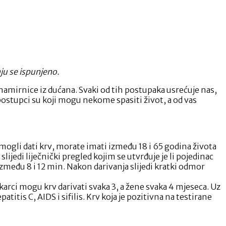
ju se ispunjeno.
namirnice iz dućana. Svaki od tih postupaka usrećuje nas,
 postupci su koji mogu nekome spasiti život, a od vas
i mogli dati krv, morate imati između 18 i 65 godina života
lijedi liječnički pregled kojim se utvrđuje je li pojedinac
između 8 i 12 min. Nakon darivanja slijedi kratki odmor
karci mogu krv darivati svaka 3, a žene svaka 4 mjeseca. Uz
titis C, AIDS i sifilis. Krv koja je pozitivna na testirane