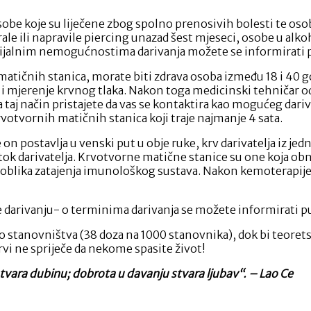
sobe koje su liječene zbog spolno prenosivih bolesti te o
ale ili napravile piercing unazad šest mjeseci, osobe u alk
encijalnim nemogućnostima darivanja možete se informirati 
 matičnih stanica, morate biti zdrava osoba između 18 i 40 g
i i mjerenje krvnog tlaka. Nakon toga medicinski tehničar o
taj način pristajete da vas se kontaktira kao mogućeg darivat
votvornih matičnih stanica koji traje najmanje 4 sata.
 postavlja u venski put u obje ruke, krv darivatelja iz jedne
otok darivatelja. Krvotvorne matične stanice su one koja obn
ih oblika zatajenja imunološkog sustava. Nakon kemoterapije
e darivanju- o terminima darivanja se možete informirati p
sto stanovništva (38 doza na 1000 stanovnika), dok bi teore
rvi ne spriječe da nekome spasite život!
tvara dubinu; dobrota u davanju stvara ljubav“. – Lao Ce