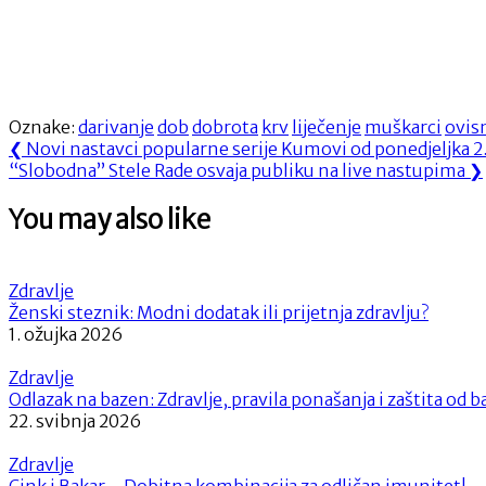
Oznake:
darivanje
dob
dobrota
krv
liječenje
muškarci
ovis
Navigacija
Previous
❮
Novi nastavci popularne serije Kumovi od ponedjeljka 2
Next
Post:
“Slobodna” Stele Rade osvaja publiku na live nastupima
❯
objava
Post:
You may also like
Zdravlje
Ženski steznik: Modni dodatak ili prijetnja zdravlju?
1. ožujka 2026
Zdravlje
Odlazak na bazen: Zdravlje, pravila ponašanja i zaštita od b
22. svibnja 2026
Zdravlje
Cink i Bakar – Dobitna kombinacija za odličan imunitet!