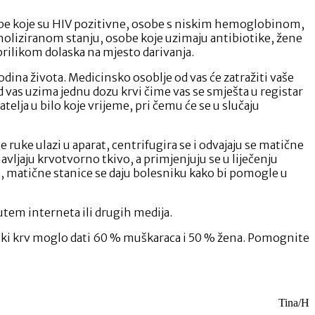
sobe koje su HIV pozitivne, osobe s niskim hemoglobinom,
oholiziranom stanju, osobe koje uzimaju antibiotike, žene
prilikom dolaska na mjesto darivanja.
odina života. Medicinsko osoblje od vas će zatražiti vaše
d vas uzima jednu dozu krvi čime vas se smješta u registar
elja u bilo koje vrijeme, pri čemu će se u slučaju
 ruke ulazi u aparat, centrifugira se i odvajaju se matične
avljaju krvotvorno tkivo, a primjenjuju se u liječenju
, matične stanice se daju bolesniku kako bi pomogle u
utem interneta ili drugih medija.
tski krv moglo dati 60 % muškaraca i 50 % žena. Pomognite
Tina/H