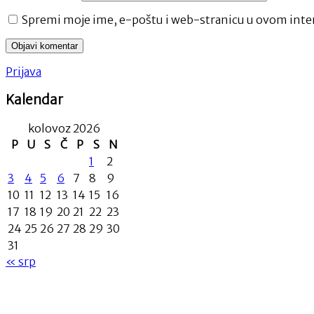
Spremi moje ime, e-poštu i web-stranicu u ovom inter
Prijava
Kalendar
kolovoz 2026
P
U
S
Č
P
S
N
1
2
3
4
5
6
7
8
9
10
11
12
13
14
15
16
17
18
19
20
21
22
23
24
25
26
27
28
29
30
31
« srp