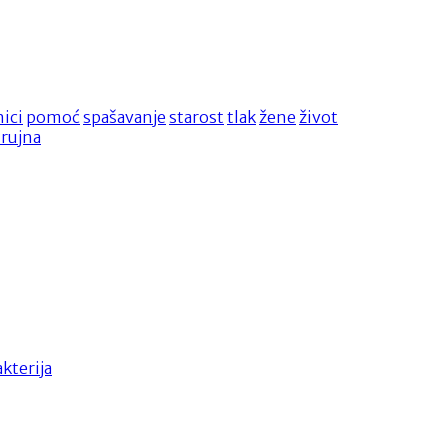
nici
pomoć
spašavanje
starost
tlak
žene
život
.rujna
akterija