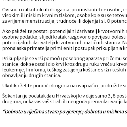
Ovisnici o alkoholu ili drogama, promiskuitetne osobe, o
visokim ili niskim krvnim tlakom, osobe koje su se tetovir
za vrijeme menstruacije, trudnoće ili dojenja i sl. O pot
Ako pak želite postati potencijalni darivatelj krvotvornih
osobne podatke, slijedi kratak razgovor o povijesti bolest
potencijalnih darivatelja krvotvornih matičnih stanica. Na 
pronalaska primatelja primijeniti postupak prikupljanja kr
Prikupljanje se vrši pomoću posebnog aparata pri čemu se on
stanice, dok se ostali dio krvi kroz drugu ruku vraća u krv
leukemije, limfoma, teškog zatajenja koštane srži i tešk
obnavljanju drugih stanica.
Ukoliko želite pomoći drugima na ovaj način, pridružite s
Šokantan je podatak da u Hrvatskoj krv daje samo 3, 8 po
drugima, neka vas vaš strah ili neugoda prema darivanju k
“Dobrota u riječima stvara povjerenje; dobrota u mislima s