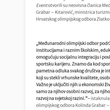
Event
otvorili su neovisna članica 
Grabar – Kitarović, ministrica turizm
Hrvatskog olimpijskog odbora Zlatk
„Međunarodni olimpijski odbor podrž
institucijama i raznim školskim, edu
omogućuju socijalnu integraciju i posl
sportsku karijeru. Znamo da kod sporta
pametna odluka svakog društva je inte
koji su stekli vrhunske kvalitete, osob
Važno je uključiti njih u ekonomski živ
samo za njihov osobni razvoj, za njihove
razvoj na svjetskoj razini.“-
istaknula
olimpijskog odbora Kolinda Grabar –