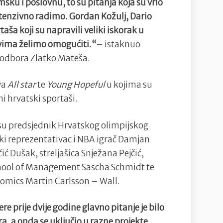
ku i poslovnu, to su pitanja koja su vrlo
tenzivno radimo. Gordan Kožulj, Dario
taša koji su napravili veliki iskorak u
svima želimo omogućiti.“
– istaknuo
 odbora Zlatko Mateša.
va
All star
te
Young Hopeful
u kojima su
ni hrvatski sportaši.
i su predsjednik Hrvatskog olimpijskog
ki reprezentativac i NBA igrač Damjan
ć Dušak, streljašica Snježana Pejčić,
hool of Management Sascha Schmidt te
omics Martin Carlsson – Wall.
e prije dvije godine glavno pitanje je bilo
, a onda se uključio u razne projekte,