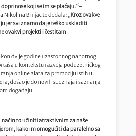
 doprinose koji se im se plaćaju.“
–
ta Nikolina Brnjac te dodala: „
Kroz ovakve
u jer svi znamo da je teško uskladiti
e ovakvi projekti i čestitam
akon dvije godine uzastopnog napornog
portaša u kontekstu razvoja poduzetničkog
ranja online alata za promociju istih u
era, došao je do novih spoznaja i saznanja
nom događaju.
i način to učiniti atraktivnim za naše
arijerom, kako im omogućiti da paralelno sa