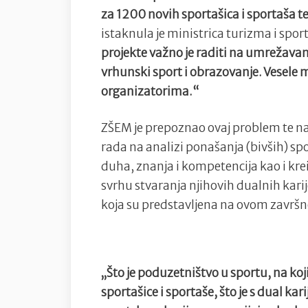
za 1200 novih sportašica i sportaša te
istaknula je ministrica turizma i spor
projekte važno je raditi na umrežavanj
vrhunski sport i obrazovanje. Vesele m
organizatorima.“
ZŠEM je prepoznao ovaj problem te n
rada na analizi ponašanja (bivših) s
duha, znanja i kompetencija kao i krei
svrhu stvaranja njihovih dualnih karij
koja su predstavljena na ovom završ
„Što je poduzetništvo u sportu, na koj
sportašice i sportaše, što je s dual k