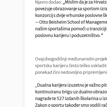
Njavro dodao:
„Mislim da je za Hrvat
povezuje obrazovanje sa sportom izra
konzorcij s dvije vrhunske poslovne 
– Otto Beisheim School of Management
našim sportašima pomoći u tranziciji 
poslovnu karijeru i poduzetništvo.“
Ovaj dvogodišnji međunarodni projekt
sportsku karijeru često teško uskladi
ponekad čini nedovoljno pripremljeni
„
Dualna karijera izuzetno je važno pi
kontinuiranu brigu uz dualno obrazo
nagrade te 527 izdanih školarina u iz
Zakon o sportu također smo vodili rač