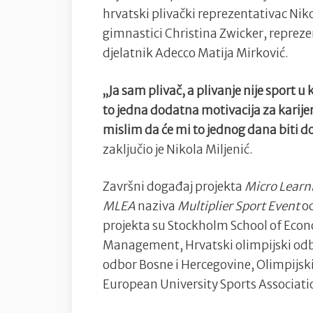
hrvatski plivački reprezentativac Nik
gimnastici Christina Zwicker, repreze
djelatnik Adecco Matija Mirković.
„Ja sam plivač, a plivanje nije sport u
to jedna dodatna motivacija za karije
mislim da će mi to jednog dana biti d
zaključio je Nikola Miljenić.
Završni događaj projekta
Micro Learn
MLEA
naziva
Multiplier Sport Event
o
projekta su Stockholm School of Eco
Management, Hrvatski olimpijski odbo
odbor Bosne i Hercegovine, Olimpijski
European University Sports Associatio