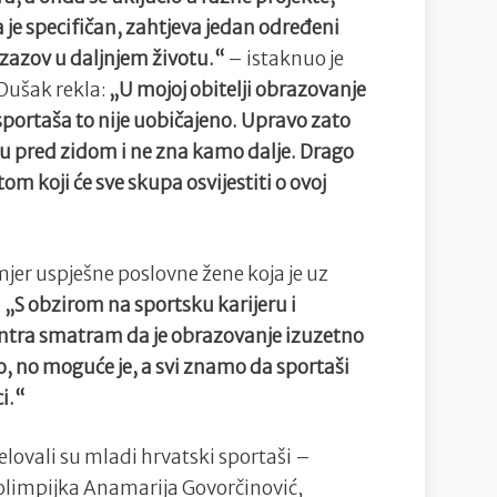
a je specifičan, zahtjeva jedan određeni
 izazov u daljnjem životu.“
– istaknuo je
Dušak rekla:
„U mojoj obitelji obrazovanje
portaša to nije uobičajeno. Upravo zato
u pred zidom i ne zna kamo dalje. Drago
om koji će sve skupa osvijestiti o ovoj
imjer uspješne poslovne žene koja je uz
.
„S obzirom na sportsku karijeru i
centra smatram da je obrazovanje izuzetno
go, no moguće je, a svi znamo da sportaši
i.“
elovali su mladi hrvatski sportaši –
 olimpijka Anamarija Govorčinović,