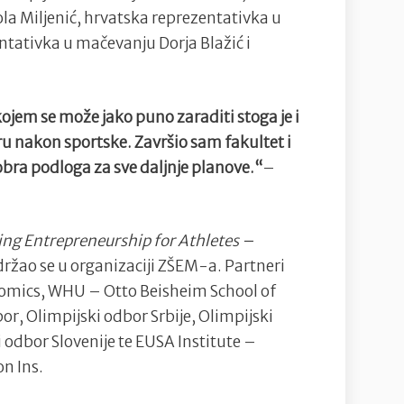
ola Miljenić, hrvatska reprezentativka u
ntativka u mačevanju Dorja Blažić i
 kojem se može jako puno zaraditi stoga je i
ru nakon sportske. Završio sam fakultet i
obra podloga za sve daljnje planove.“
–
ing Entrepreneurship for Athletes –
držao se u organizaciji ZŠEM-a. Partneri
nomics, WHU – Otto Beisheim School of
r, Olimpijski odbor Srbije, Olimpijski
 odbor Slovenije te EUSA Institute –
n Ins.