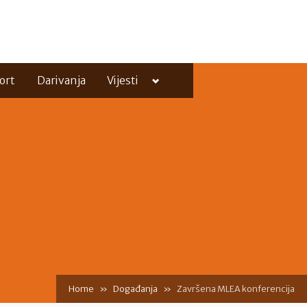
Toggle
ort
Darivanja
Vijesti
sub-
menu
Toggle
sub-
menu
Home
Događanja
Završena MLEA konferencija