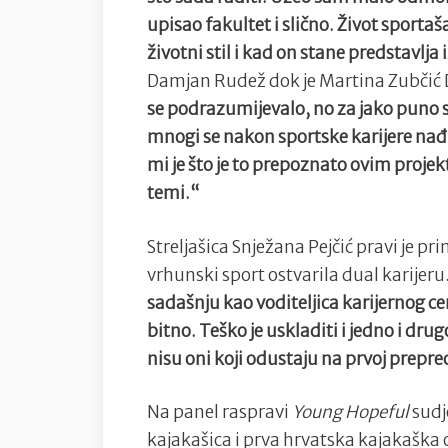
upisao fakultet i slično. Život sportaš
životni stil i kad on stane predstavlja
Damjan Rudež dok je Martina Zubčić 
se podrazumijevalo, no za jako puno s
mnogi se nakon sportske karijere nađ
mi je što je to prepoznato ovim projekt
temi.“
Streljašica Snježana Pejčić pravi je pr
vrhunski sport ostvarila dual karijeru
sadašnju kao voditeljica karijernog 
bitno. Teško je uskladiti i jedno i dru
nisu oni koji odustaju na prvoj preprec
Na panel raspravi
Young Hopeful
sudj
kajakašica i prva hrvatska kajakaška