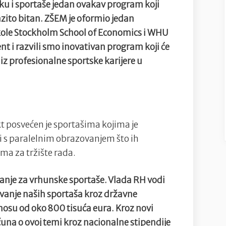
sku i sportaše jedan ovakav program koji
zito bitan. ZŠEM je oformio jedan
škole Stockholm School of Economics i WHU
 i razvili smo inovativan program koji će
iz profesionalne sportske karijere u
 posvećen je sportašima kojima je
ti s paralelnim obrazovanjem što ih
ma za tržište rada.
tanje za vrhunske sportaše. Vlada RH vodi
vanje naših sportaša kroz državne
nosu od oko 800 tisuća eura. Kroz novi
una o ovoj temi kroz nacionalne stipendije