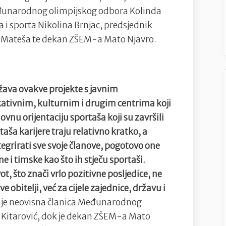
Međunarodnog olimpijskog odbora Kolinda
a i sporta Nikolina Brnjac, predsjednik
o Mateša te dekan ZŠEM-a Mato Njavro.
ava ovakve projekte s javnim
kativnim, kulturnim i drugim centrima koji
ovnu orijentaciju sportaša koji su završili
ša karijere traju relativno kratko, a
grirati sve svoje članove, pogotovo one
ne i timske kao što ih stječu sportaši.
ot, što znači vrlo pozitivne posljedice, ne
 obitelji, već za cijele zajednice, državu i
 je neovisna članica Međunarodnog
 Kitarović, dok je dekan ZŠEM-a Mato