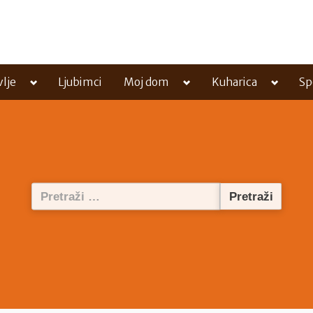
Toggle
Toggle
Toggle
vlje
Ljubimci
Moj dom
Kuharica
Sp
sub-
sub-
sub-
menu
menu
menu
Pretraži: