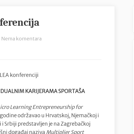
erencija
na
Nema komentara
Završena
MLEA
konferencija
LEA konferenciji
 DUALNIM KARIJERAMA SPORTAŠA
icro Learning Entrepreneurship for
je godine održavao u Hrvatskoj, Njemačkoj i
i i Srbiji predstavljen je na Zagrebačkoj
šni događaj naziva
Multiplier Sport