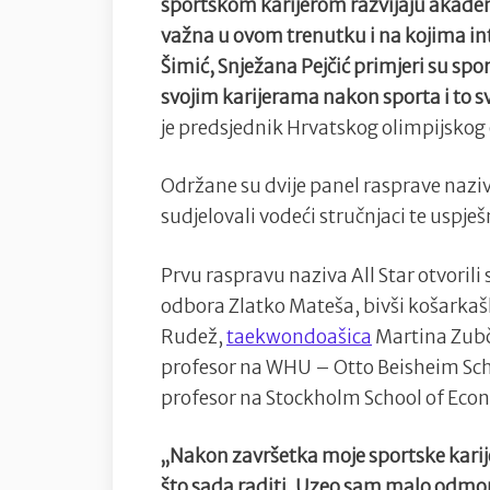
sportskom karijerom razvijaju akadems
važna u ovom trenutku i na kojima in
Šimić, Snježana Pejčić primjeri su spor
svojim karijerama nakon sporta i to 
je predsjednik Hrvatskog olimpijskog
Održane su dvije panel rasprave nazi
sudjelovali vodeći stručnjaci te uspješ
Prvu raspravu naziva All Star otvoril
odbora Zlatko Mateša, bivši košarkaš
Rudež,
taekwondoašica
Martina Zubči
profesor na WHU – Otto Beisheim Sc
profesor na Stockholm School of Econ
„Nakon završetka moje sportske karijer
što sada raditi. Uzeo sam malo odmora