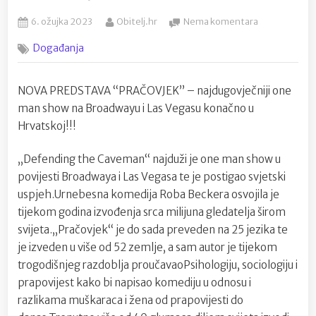
Posted
By
na
6. ožujka 2023
Obitelj.hr
Nema komentara
on
“Zorin
Događanja
dom
”
Karlovac:Prem
NOVA PREDSTAVA “PRAČOVJEK” – najdugovječniji one
Pračovijek
man show na Broadwayu i Las Vegasu konačno u
Hrvatskoj!!!
„Defending the Caveman“ najduži je one man show u
povijesti Broadwaya i Las Vegasa te je postigao svjetski
uspjeh.Urnebesna komedija Roba Beckera osvojila je
tijekom godina izvođenja srca milijuna gledatelja širom
svijeta.„Pračovjek“ je do sada preveden na 25 jezika te
je izveden u više od 52 zemlje, a sam autor je tijekom
trogodišnjeg razdoblja proučavaoPsihologiju, sociologiju i
prapovijest kako bi napisao komediju u odnosu i
razlikama muškaraca i žena od prapovijesti do