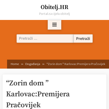
Skip
Obitelj.HR
to
Portal za cijelu obitelj
content
Pretraži:
Home
Događanja
“Zorin dom ” Karlovac:Premijera Pračovijek
“Zorin dom ”
Karlovac:Premijera
Pračovijek