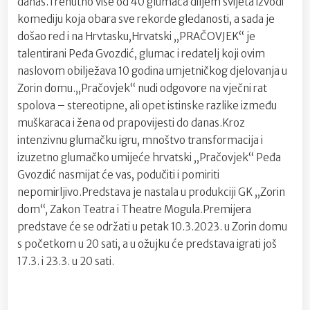
danas.Trenutno više od 40 glumaca diljem svijeta izvodi
komediju koja obara sve rekorde gledanosti, a sada je
došao red i na Hrvtasku,Hrvatski „PRAČOVJEK“ je
talentirani Peđa Gvozdić, glumac i redatelj koji ovim
naslovom obilježava 10 godina umjetničkog djelovanja u
Zorin domu.„Pračovjek“ nudi odgovore na vječni rat
spolova – stereotipne, ali opet istinske razlike između
muškaraca i žena od prapovijesti do danas.Kroz
intenzivnu glumačku igru, mnoštvo transformacija i
izuzetno glumačko umijeće hrvatski „Pračovjek“ Peđa
Gvozdić nasmijat će vas, podučiti i pomiriti
nepomirljivo.Predstava je nastala u produkciji GK „Zorin
dom“, Zakon Teatra i Theatre Mogula.Premijera
predstave će se održati u petak 10.3.2023. u Zorin domu
s početkom u 20 sati, a u ožujku će predstava igrati još
17.3. i 23.3. u 20 sati.