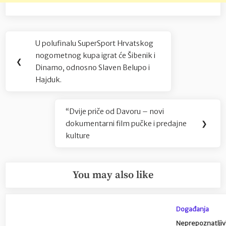
Navigacija
U polufinalu SuperSport Hrvatskog
Previous
objava
nogometnog kupa igrat će Šibenik i
Post:
❮
Dinamo, odnosno Slaven Belupo i
Hajduk.
“Dvije priče od Davoru – novi
Next
dokumentarni film pučke i predajne
❯
Post:
kulture
You may also like
Događanja
Neprepoznatljivi