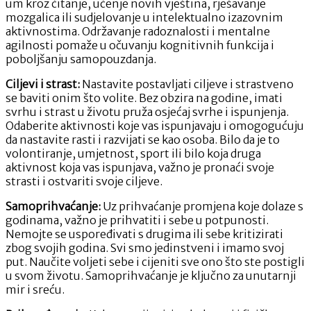
um kroz čitanje, učenje novih vještina, rješavanje
mozgalica ili sudjelovanje u intelektualno izazovnim
aktivnostima. Održavanje radoznalosti i mentalne
agilnosti pomaže u očuvanju kognitivnih funkcija i
poboljšanju samopouzdanja.
Ciljevi i strast:
Nastavite postavljati ciljeve i strastveno
se baviti onim što volite. Bez obzira na godine, imati
svrhu i strast u životu pruža osjećaj svrhe i ispunjenja.
Odaberite aktivnosti koje vas ispunjavaju i omogogućuju
da nastavite rasti i razvijati se kao osoba. Bilo da je to
volontiranje, umjetnost, sport ili bilo koja druga
aktivnost koja vas ispunjava, važno je pronaći svoje
strasti i ostvariti svoje ciljeve.
Samoprihvaćanje:
Uz prihvaćanje promjena koje dolaze s
godinama, važno je prihvatiti i sebe u potpunosti.
Nemojte se uspoređivati s drugima ili sebe kritizirati
zbog svojih godina. Svi smo jedinstveni i imamo svoj
put. Naučite voljeti sebe i cijeniti sve ono što ste postigli
u svom životu. Samoprihvaćanje je ključno za unutarnji
mir i sreću.