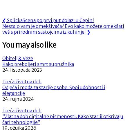
Navigacija
Previous
❮
SplickaScena po prvi put dolazi u Čepin!
Next
Post:
Nestalo vam je omekšivača? Evo kako možete omekšati
objava
Post:
veš s prirodnim sastojcima iz kuhinje!
❯
You may also like
Obitelj & Veze
Kako preboljeti smrt supružnika
24. listopada 2023
Treća životna dob
Odjeća i moda za starije osobe: Spoj udobnosti i
elegancije
24. rujna 2024
Treća životna dob
“Zlatna dob digitalne pismenosti: Kako stariji otkrivaju
čari tehnologije”
19. ožujka 2026