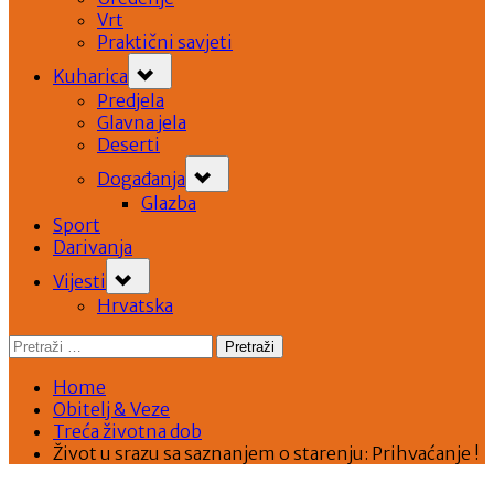
Vrt
Praktični savjeti
Toggle
Kuharica
sub-
menu
Predjela
Glavna jela
Deserti
Toggle
Događanja
sub-
menu
Glazba
Sport
Darivanja
Toggle
Vijesti
sub-
menu
Hrvatska
Pretraži:
Home
Obitelj & Veze
Treća životna dob
Život u srazu sa saznanjem o starenju: Prihvaćanje !