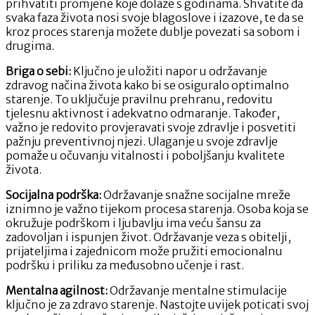
prihvatiti promjene koje dolaze s godinama. Shvatite da
svaka faza života nosi svoje blagoslove i izazove, te da se
kroz proces starenja možete dublje povezati sa sobom i
drugima.
Briga o sebi:
Ključno je uložiti napor u održavanje
zdravog načina života kako bi se osiguralo optimalno
starenje. To uključuje pravilnu prehranu, redovitu
tjelesnu aktivnost i adekvatno odmaranje. Također,
važno je redovito provjeravati svoje zdravlje i posvetiti
pažnju preventivnoj njezi. Ulaganje u svoje zdravlje
pomaže u očuvanju vitalnosti i poboljšanju kvalitete
života.
Socijalna podrška:
Održavanje snažne socijalne mreže
iznimno je važno tijekom procesa starenja. Osoba koja se
okružuje podrškom i ljubavlju ima veću šansu za
zadovoljan i ispunjen život. Održavanje veza s obitelji,
prijateljima i zajednicom može pružiti emocionalnu
podršku i priliku za međusobno učenje i rast.
Mentalna agilnost:
Održavanje mentalne stimulacije
ključno je za zdravo starenje. Nastojte uvijek poticati svoj