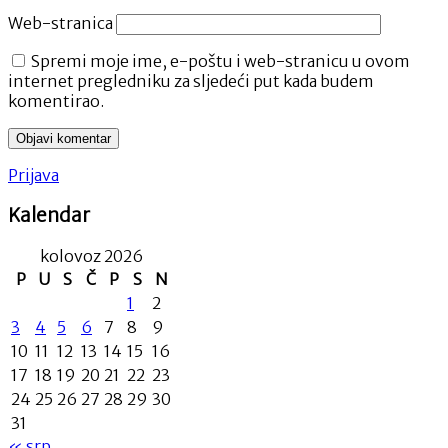
Web-stranica
Spremi moje ime, e-poštu i web-stranicu u ovom
internet pregledniku za sljedeći put kada budem
komentirao.
Prijava
Kalendar
kolovoz 2026
P
U
S
Č
P
S
N
1
2
3
4
5
6
7
8
9
10
11
12
13
14
15
16
17
18
19
20
21
22
23
24
25
26
27
28
29
30
31
« srp