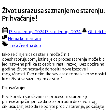
Život u srazu sa saznanjem o starenju:
Prihvaćanje !
Posted
By
13. studenoga 2024
13. studenoga 2024
Obitelj.hr
on
na
Nema komentara
Život
Treća životna dob
u
srazu
Iako se činjenica da stariš može činiti
sa
obeshrabrujućom, istina je da proces starenja može biti
saznanjem
jedinstvena prilika za osobni rast i razvoj. Bez obzira na
o
godine, život nastavlja donositi nove izazove i
starenju:
mogućnosti. Evo nekoliko savjeta o tome kako se nositi
Prihvaćanje
kroz život sa saznanjem da stariš.
!
Prihvaćanje:
Prvi korak u suočavanju s procesom starenja je
prihvaćanje činjenice da je to prirodni dio životnog
ciklusa. Umjesto da se borite protiv starenja, pokušajte