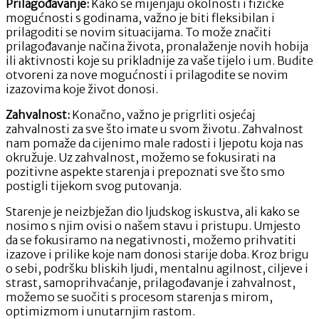
Prilagođavanje:
Kako se mijenjaju okolnosti i fizičke
mogućnosti s godinama, važno je biti fleksibilan i
prilagoditi se novim situacijama. To može značiti
prilagođavanje načina života, pronalaženje novih hobija
ili aktivnosti koje su prikladnije za vaše tijelo i um. Budite
otvoreni za nove mogućnosti i prilagodite se novim
izazovima koje život donosi.
Zahvalnost:
Konačno, važno je prigrliti osjećaj
zahvalnosti za sve što imate u svom životu. Zahvalnost
nam pomaže da cijenimo male radosti i ljepotu koja nas
okružuje. Uz zahvalnost, možemo se fokusirati na
pozitivne aspekte starenja i prepoznati sve što smo
postigli tijekom svog putovanja.
Starenje je neizbježan dio ljudskog iskustva, ali kako se
nosimo s njim ovisi o našem stavu i pristupu. Umjesto
da se fokusiramo na negativnosti, možemo prihvatiti
izazove i prilike koje nam donosi starije doba. Kroz brigu
o sebi, podršku bliskih ljudi, mentalnu agilnost, ciljeve i
strast, samoprihvaćanje, prilagođavanje i zahvalnost,
možemo se suočiti s procesom starenja s mirom,
optimizmom i unutarnjim rastom.