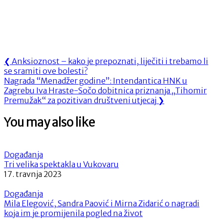
Navigacija
Previous
❮
Anksioznost – kako je prepoznati, liječiti i trebamo li
Post:
se sramiti ove bolesti?
objava
Next
Nagrada “Menadžer godine”: Intendantica HNK u
Post:
Zagrebu Iva Hraste-Sočo dobitnica priznanja „Tihomir
Premužak“ za pozitivan društveni utjecaj
❯
You may also like
Događanja
Tri velika spektakla u Vukovaru
17. travnja 2023
Događanja
Mila Elegović, Sandra Paović i Mirna Zidarić o nagradi
koja im je promijenila pogled na život