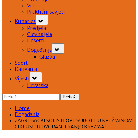
Vrt
Praktični savjeti
Toggle
Kuharica
sub-
menu
Predjela
Glavna jela
Deserti
Toggle
Događanja
sub-
menu
Glazba
Sport
Darivanja
Toggle
Vijesti
sub-
menu
Hrvatska
Pretraži:
Home
Događanja
ZAGREBAČKI SOLISTI OVE SUBOTE U KREŽMINOM
CIKLUSU U DVORANI FRANJO KREŽMA!