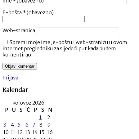
Ime
* (obavezno)
E-pošta
* (obavezno)
Web-stranica
Spremi moje ime, e-poštu i web-stranicu u ovom
internet pregledniku za sljedeći put kada budem
komentirao.
Prijava
Kalendar
kolovoz 2026
P
U
S
Č
P
S
N
1
2
3
4
5
6
7
8
9
10
11
12
13
14
15
16