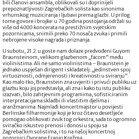
bili članovi ansambla, oblikovali su i doprinijeli
prepoznatljivosti Zagrebačkih solista kao sinonima
vrhunskog muziciranja i ljubavi prema glazbi. U prilog
tome govore i brojke: u 70 godina postojanja održali su
više od 4000 koncerata na prestižnim svjetskim
pozornicama, snimili preko 70 nosača zvuka i primili
nebrojene visoke nagrada i priznanja.
U subotu, 21.2. u goste nam dolaze predvođeni Guyom
Braunsteinom, velikom glazbenom „facom“ među
violinistima. Ali ne samo violinistima – Braunstein je
jednako uspješan dirigent i skladatelj: „jedinstven spoj
virtuoznosti, odmjerenosti i kreativnosti u sviranju“.
Kao malo tko, Braunstein zna uvjeriti i privući publiku uz
glazbu koju joj predstavlja, ali zna i kako tu istu publiku
izazvati, bilo zahtjevnim programima, sofisticiranim
interpretacijama skladbi ili vlastitim djelima i
aranžmanima. Najmlađi koncertmajstor u povijesti
Berlinske filharmonije koji je kroz čitavo desetljeće
pomogao oblikovati zvuk tog orkestra, sada to ogromno
sviračko iskustvo prenosi i donosi u spoju sa
Zagrebačkim solistima, i to na našoj koncertnoj
pozornici Dvorane Franjo Krežma.