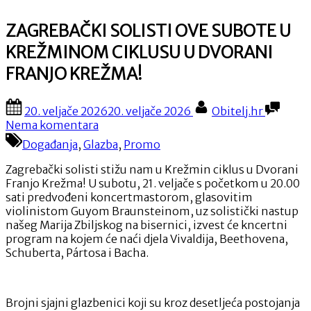
ZAGREBAČKI SOLISTI OVE SUBOTE U
KREŽMINOM CIKLUSU U DVORANI
FRANJO KREŽMA!
Posted
By
20. veljače 2026
20. veljače 2026
Obitelj.hr
on
na
Nema komentara
ZAGREBAČKI
Događanja
,
Glazba
,
Promo
SOLISTI
OVE
Zagrebački solisti stižu nam u Krežmin ciklus u Dvorani
SUBOTE
Franjo Krežma! U subotu, 21. veljače s početkom u 20.00
U
sati predvođeni koncertmastorom, glasovitim
KREŽMINOM
violinistom Guyom Braunsteinom, uz solistički nastup
CIKLUSU
našeg Marija Zbiljskog na bisernici, izvest će kncertni
U
program na kojem će naći djela Vivaldija, Beethovena,
DVORANI
Schuberta, Pártosa i Bacha.
FRANJO
KREŽMA!
Brojni sjajni glazbenici koji su kroz desetljeća postojanja