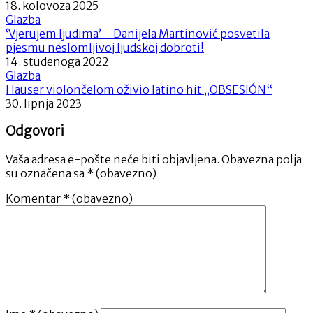
18. kolovoza 2025
Glazba
‘Vjerujem ljudima’ – Danijela Martinović posvetila
pjesmu neslomljivoj ljudskoj dobroti!
14. studenoga 2022
Glazba
Hauser violončelom oživio latino hit „OBSESIÓN“
30. lipnja 2023
Odgovori
Vaša adresa e-pošte neće biti objavljena.
Obavezna polja
su označena sa
* (obavezno)
Komentar
* (obavezno)