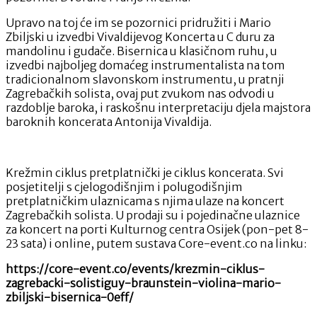
Upravo na toj će im se pozornici pridružiti i Mario
Zbiljski u izvedbi Vivaldijevog Koncerta u C duru za
mandolinu i gudače. Bisernica u klasičnom ruhu, u
izvedbi najboljeg domaćeg instrumentalista na tom
tradicionalnom slavonskom instrumentu, u pratnji
Zagrebačkih solista, ovaj put zvukom nas odvodi u
razdoblje baroka, i raskošnu interpretaciju djela majstora
baroknih koncerata Antonija Vivaldija.
Krežmin ciklus pretplatnički je ciklus koncerata. Svi
posjetitelji s cjelogodišnjim i polugodišnjim
pretplatničkim ulaznicama s njima ulaze na koncert
Zagrebačkih solista. U prodaji su i pojedinačne ulaznice
za koncert na porti Kulturnog centra Osijek (pon-pet 8-
23 sata) i online, putem sustava Core-event.co na linku:
https://core-event.co/events/krezmin-ciklus-
zagrebacki-solistiguy-braunstein-violina-mario-
zbiljski-bisernica-0eff/