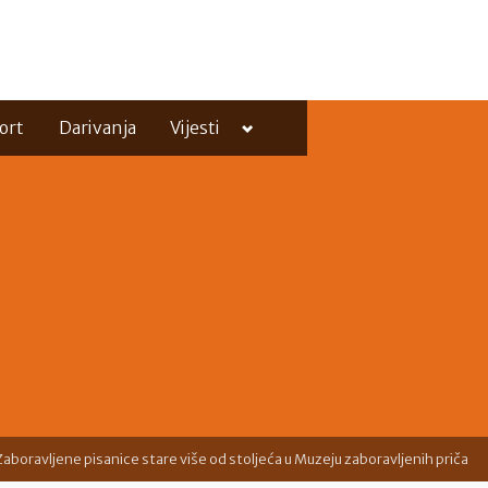
Toggle
ort
Darivanja
Vijesti
sub-
menu
Toggle
sub-
menu
Zaboravljene pisanice stare više od stoljeća u Muzeju zaboravljenih priča