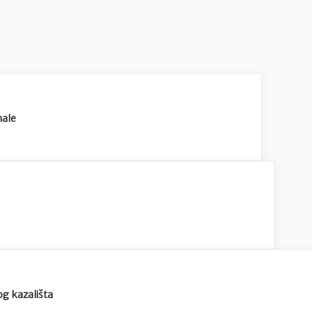
male
og kazališta