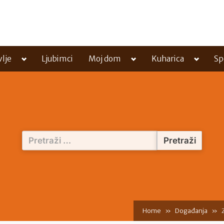
Toggle
Toggle
Toggle
vlje
Ljubimci
Moj dom
Kuharica
Sp
sub-
sub-
sub-
menu
menu
menu
Pretraži:
Home
Događanja