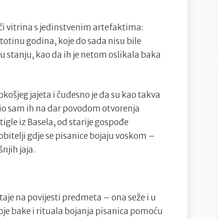
priča
i vitrina s jedinstvenim artefaktima:
stotinu godina, koje do sada nisu bile
u stanju, kao da ih je netom oslikala baka
okošjeg jajeta i čudesno je da su kao takva
obio sam ih na dar povodom otvorenja
tigle iz Basela, od starije gospođe
 obitelji gdje se pisanice bojaju voskom –
jih jaja.
aje na povijesti predmeta – ona seže i u
je bake i rituala bojanja pisanica pomoću