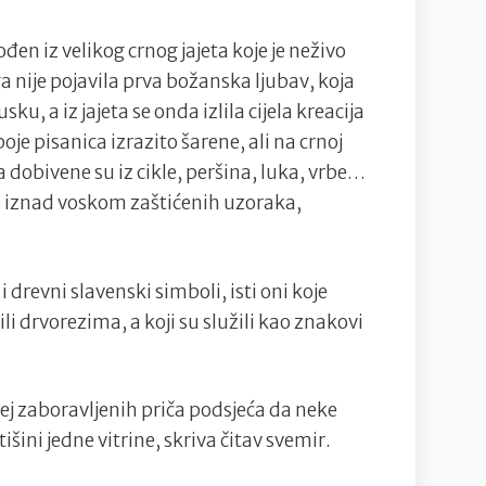
ođen iz velikog crnog jajeta koje je neživo
ga nije pojavila prva božanska ljubav, koja
sku, a iz jajeta se onda izlila cijela kreacija
je pisanica izrazito šarene, ali na crnoj
 a dobivene su iz cikle, peršina, luka, vrbe…
se iznad voskom zaštićenih uzoraka,
 drevni slavenski simboli, isti oni koje
 drvorezima, a koji su služili kao znakovi
zej zaboravljenih priča podsjeća da neke
tišini jedne vitrine, skriva čitav svemir.