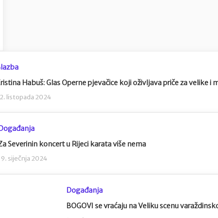
lazba
ristina Habuš: Glas Operne pjevačice koji oživljava priče za velike i 
2. listopada 2024
Događanja
Za Severinin koncert u Rijeci karata više nema
19. siječnja 2024
Događanja
BOGOVI se vraćaju na Veliku scenu varaždinsk