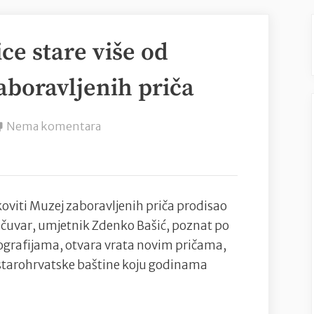
ce stare više od
aboravljenih priča
na
Nema komentara
Zaboravljene
pisanice
stare
više
koviti Muzej zaboravljenih priča prodisao
od
i čuvar, umjetnik Zdenko Bašić, poznat po
stoljeća
nografijama, otvara vrata novim pričama,
u
 starohrvatske baštine koju godinama
Muzeju
zaboravljenih