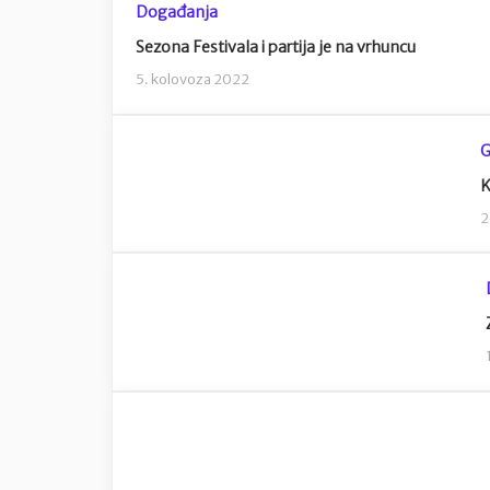
Događanja
Sezona Festivala i partija je na vrhuncu
5. kolovoza 2022
G
K
2