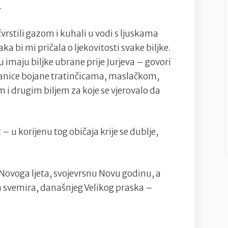
.
ičvrstili gazom i kuhali u vodi s ljuskama
aka bi mi pričala o ljekovitosti svake biljke.
 imaju biljke ubrane prije Jurjeva – govori
pisanice bojane tratinčicama, maslačkom,
 drugim biljem za koje se vjerovalo da
 u korijenu tog običaja krije se dublje,
k Novoga ljeta, svojevrsnu Novu godinu, a
ja svemira, današnjeg Velikog praska –