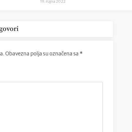
19. rujna 2022
govori
a.
Obavezna polja su označena sa
*