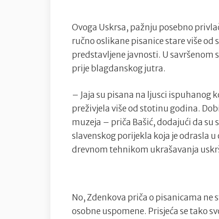
Ovoga Uskrsa, pažnju posebno privlač
ručno oslikane pisanice stare više od 
predstavljene javnosti. U savršenom s
prije blagdanskog jutra.
– Jaja su pisana na ljusci ispuhanog k
preživjela više od stotinu godina. D
muzeja – priča Bašić, dodajući da su s
slavenskog porijekla koja je odrasla u
drevnom tehnikom ukrašavanja uskršn
No, Zdenkova priča o pisanicama ne st
osobne uspomene. Prisjeća se tako svo