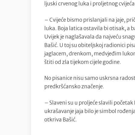
ljuski crvenog luka i proljetnog cvijeća
– Cvijeće bismo prislanjali na jaje, pr
luka. Boja latica ostavila bi otisak, a b
Uvijek je naglašavala da najveću snagu
Bašić. U toj su obiteljskoj radionici 
jaglacem, drenkom, medvjeđim lukom i
štiti od zla tijekom cijele godine.
No pisanice nisu samo uskrsna radost –
predkršćansko značenje.
– Slaveni su u proljeće slavili početa
ukrašavanje jaja bilo je simbol rođen
otkriva Bašić.