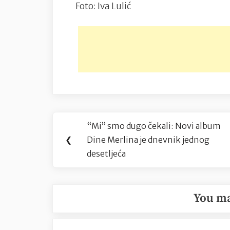
Foto: Iva Lulić
Navigacija
“Mi” smo dugo čekali: Novi album
Previous
objava
❮
Dine Merlina je dnevnik jednog
Post:
desetljeća
You ma