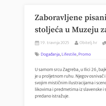
Zaboravljene pisani
stoljeća u Muzeju z
Posted
By
19. travnja 2025
Obitelj.hr
on
,
,
Događanja
Lifestile
Promo
U samom srcu Zagreba, u Ilici 26, baj
je u proljetnom ruhu. Njegov osnivač 
svojim mističnim ilustracijama i sce
likovima i predmetima iz slavenske i
predano istražuje.