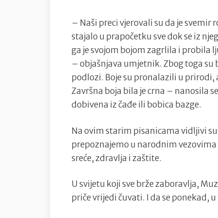
– Naši preci vjerovali su da je svemir r
stajalo u prapočetku sve dok se iz nje
ga je svojom bojom zagrlila i probila lju
– objašnjava umjetnik. Zbog toga su bo
podlozi. Boje su pronalazili u prirodi,
Završna boja bila je crna – nanosila 
dobivena iz čađe ili bobica bazge.
Na ovim starim pisanicama vidljivi su i
prepoznajemo u narodnim vezovima ili
sreće, zdravlja i zaštite.
U svijetu koji sve brže zaboravlja, Mu
priče vrijedi čuvati. I da se ponekad, u 