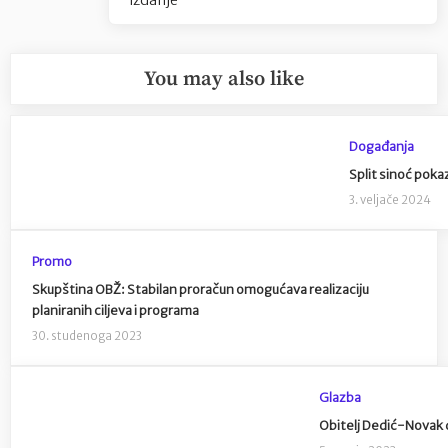
izdanje
You may also like
Događanja
Split sinoć poka
3. veljače 2024
Promo
Skupština OBŽ: Stabilan proračun omogućava realizaciju
planiranih ciljeva i programa
30. studenoga 2023
Glazba
Obitelj Dedić-Novak d