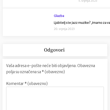
5. srpnja 2023
Glazba
Ljubitelj ste Jazz muzike? ,Imamo za va
20. srpnja 2023
Odgovori
Vaša adresa e-pošte neće biti objavljena.
Obavezna
polja su označena sa
* (obavezno)
Komentar
* (obavezno)