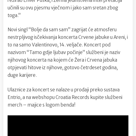
režirao Enver Puška, i Žerina jedinstvena interpretacija
učinili su ovu pjesmu vječnom i jako sam sretan zbog
toga.”
Novi singl “Bolje da sam sam” zagrijat će atmosferu
nestrpljivog isčekivanja koncerta Crvene jabuke u Areni, i
to na samo Valentinovo, 14. veljače. Koncert pod
nazivom “Tamo gdje ljubav počinje” službeni je naziv
njihovog koncerta na kojem će Žera i Crvena jabuka
otpjevati hitove iz njihove, gotovo četrdeset godina,
duge karijere.
Ulaznice za koncert se nalaze u prodaji preko sustava
Entrio, a na webshopu Croatia Records kupite službeni
merch – majice s logom benda!