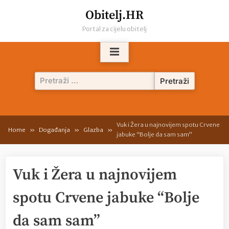
Skip
Obitelj.HR
to
Portal za cijelu obitelj
content
Pretraži:
Vuk i Žera u najnovijem spotu Crvene
Home
Događanja
Glazba
jabuke “Bolje da sam sam”
Vuk i Žera u najnovijem
spotu Crvene jabuke “Bolje
da sam sam”