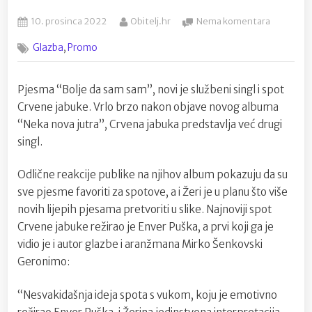
Posted
By
na
10. prosinca 2022
Obitelj.hr
Nema komentara
on
Vuk
,
Glazba
Promo
i
Žera
u
Pjesma “Bolje da sam sam”, novi je službeni singl i spot
najnovije
Crvene jabuke. Vrlo brzo nakon objave novog albuma
spotu
Crvene
“Neka nova jutra”, Crvena jabuka predstavlja već drugi
jabuke
singl.
“Bolje
da
Odlične reakcije publike na njihov album pokazuju da su
sam
sve pjesme favoriti za spotove, a i Žeri je u planu što više
sam”
novih lijepih pjesama pretvoriti u slike. Najnoviji spot
Crvene jabuke režirao je Enver Puška, a prvi koji ga je
vidio je i autor glazbe i aranžmana Mirko Šenkovski
Geronimo:
“Nesvakidašnja ideja spota s vukom, koju je emotivno