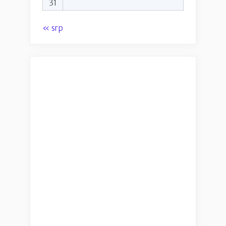
31
« srp