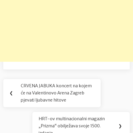
Navigacija
CRVENA JABUKA koncert na kojem
Previous
objava
❮
će na Valentinovo Arena Zagreb
Post:
pjevati ljubavne hitove
HRT-ov multinacionalni magazin
Next
„Prizma“ obilježava svoje 1500.
❯
Post: