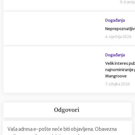
9. travnj
Događanja
Neprepoznatljivi
4. siječnja 2024
Događanja
Velik interes pu
najnominiranije 
Mangroove
7. ožujka 2026
Odgovori
Vaša adresa e-pošte neće biti objavljena.
Obavezna