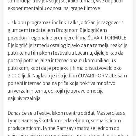
samo ideja, a uvijek su joj se, kako tumači, više dopadali
eksperimentalni u odnosu na igrane filmove.
U sklopu programa Cinelink Talks, održan je razgovor s
glumcem i redateljem Draganom Bjelogrlićem
povodom regionalne premijere filma ČUVARI FORMULE.
Bjelogrlić je između ostalog izjavio da na temelju reakcije
publike na Filmskom festivalu u Locarnu, djeluje kao da
postoji potencijal za internacionalnu komunikaciju s
publikom, kao i da je projekciji filma prisustvovalo oko
2.000 ljudi. Naglasio je i da je film ČUVARI FORMULE sam
po sebi internacionalna priča koja pokriva mnoštvo
univerzalnih tema, od kojih je upravo emocija
najuniverzalnija.
Danas će se u Festivalskom centru održati Masterclass s
Lynne Ramsay škotskom redateljicom, scenaristicom i
producenticom. Lynne Ramsay smatra se jednom od
najoriginalnijih i najuzbudljivijih autorica koje danas rade u