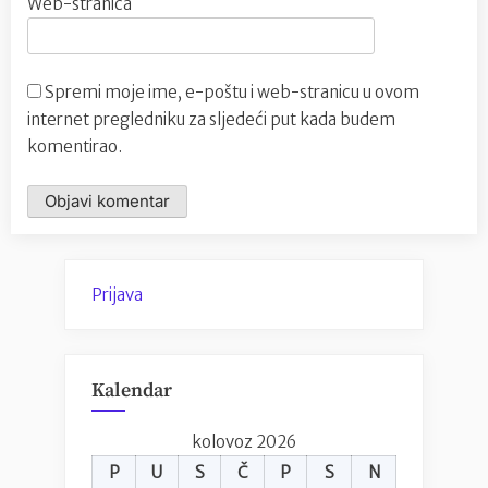
Web-stranica
Spremi moje ime, e-poštu i web-stranicu u ovom
internet pregledniku za sljedeći put kada budem
komentirao.
Prijava
Kalendar
kolovoz 2026
P
U
S
Č
P
S
N