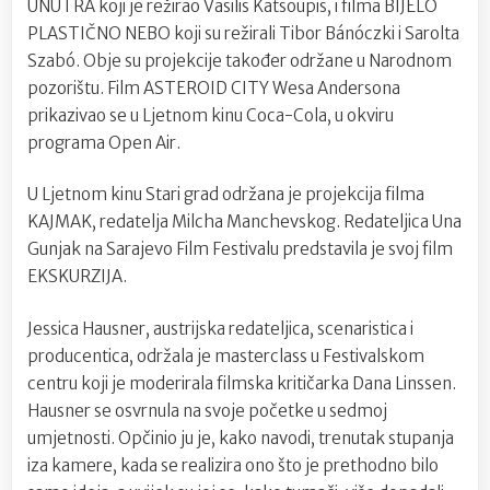
UNUTRA koji je režirao Vasilis Katsoupis, i filma BIJELO
PLASTIČNO NEBO koji su režirali Tibor Bánóczki i Sarolta
Szabó. Obje su projekcije također održane u Narodnom
pozorištu. Film ASTEROID CITY Wesa Andersona
prikazivao se u Ljetnom kinu Coca-Cola, u okviru
programa Open Air.
U Ljetnom kinu Stari grad održana je projekcija filma
KAJMAK, redatelja Milcha Manchevskog. Redateljica Una
Gunjak na Sarajevo Film Festivalu predstavila je svoj film
EKSKURZIJA.
Jessica Hausner, austrijska redateljica, scenaristica i
producentica, održala je masterclass u Festivalskom
centru koji je moderirala filmska kritičarka Dana Linssen.
Hausner se osvrnula na svoje početke u sedmoj
umjetnosti. Opčinio ju je, kako navodi, trenutak stupanja
iza kamere, kada se realizira ono što je prethodno bilo