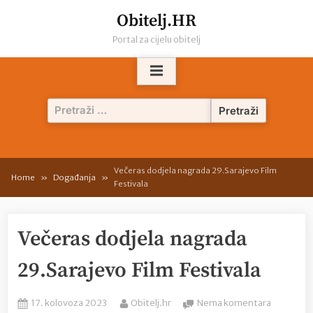
Skip
Obitelj.HR
to
Portal za cijelu obitelj
content
Pretraži:
Večeras dodjela nagrada 29.Sarajevo Film
Home
Događanja
Festivala
Večeras dodjela nagrada
29.Sarajevo Film Festivala
Posted
By
na
17. kolovoza 2023
Obitelj.hr
Nema komentara