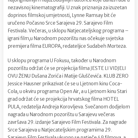
nezavisnoj kinematografiji. U znak priznanja za izuzetan
doprinos filmskoj umjetnosti, Lynne Ramsay bit će
uručeno Počasno Srce Sarajeva 29. Sarajevo Film
Festivala. Večeras, u sklopu Natjecateljskog programa –
igrani film,u Narodnom pozorištu nas očekuje svjetska
premijera filma EUROPA, redateljice Sudabeh Morteza.
U sklopu programa U Fokusu, također u Narodnom
pozorištu održat će se projekcija filma JESTE LI VIDJELI
OVU ŽENU Dušana Zorića i Matije Gluščevića. KLUB ZERO
Jessice Hausner prikazivat će se u Ljetnom kinu Coca-
Cola, u okviru programa Open Air, a u Ljetnom kinu Stari
grad održat će se projekcija hrvatskog filma HOTEL
PULA, redatelja Andreja Korovljeva. Svečanom dodjelom
nagrada u Narodnom pozorištu u Sarajevu večeras
završava 29. izdanje Sarajevo Film Festivala. Za nagrade
Srce Sarajeva u Natjecateljskim programima 29.
Sarajevo Film Festivala ukupno se natječe 49 filmova, a