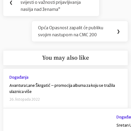
objava
❮
svijesti o važnosti prijavljivanja
Post:
nasilja nad ženama”
Opća Opasnost zapalit će publiku
Next
❯
svojim nastupom na CMC 200
Post:
You may also like
Događanja
Avantura Lane Škrgatić – promocija albuma za koju se tražila
ulaznica više
26. listopada 2022
Događa
Sretan 