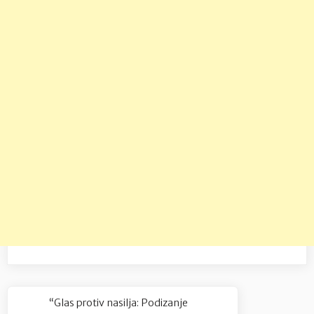
Navigacija
“Glas protiv nasilja: Podizanje
Previous