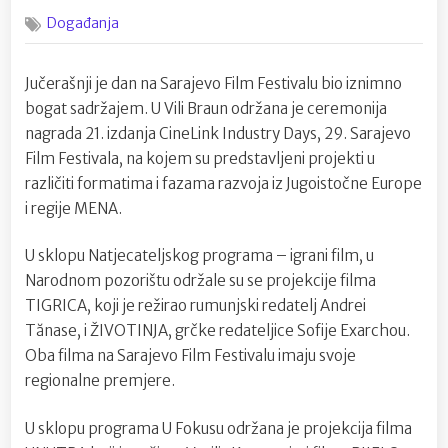
on
Večeras
Događanja
dodjela
nagrada
29.Saraje
Jučerašnji je dan na Sarajevo Film Festivalu bio iznimno
Film
bogat sadržajem. U Vili Braun održana je ceremonija
Festivala
nagrada 21. izdanja CineLink Industry Days, 29. Sarajevo
Film Festivala, na kojem su predstavljeni projekti u
različiti formatima i fazama razvoja iz Jugoistočne Europe
i regije MENA.
U sklopu Natjecateljskog programa – igrani film, u
Narodnom pozorištu održale su se projekcije filma
TIGRICA, koji je režirao rumunjski redatelj Andrei
Tănase, i ŽIVOTINJA, grčke redateljice Sofije Exarchou.
Oba filma na Sarajevo Film Festivalu imaju svoje
regionalne premjere.
U sklopu programa U Fokusu održana je projekcija filma