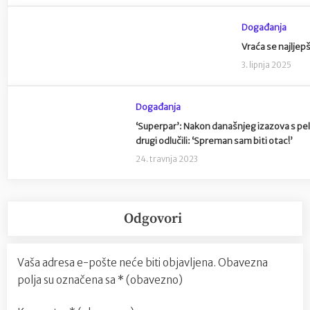
Događanja
Vraća se najljepš
3. lipnja 2025
Događanja
‘Superpar’: Nakon današnjeg izazova s pel
drugi odlučili: ‘Spreman sam biti otac!’
24. travnja 2023
Odgovori
Vaša adresa e-pošte neće biti objavljena.
Obavezna
polja su označena sa
* (obavezno)