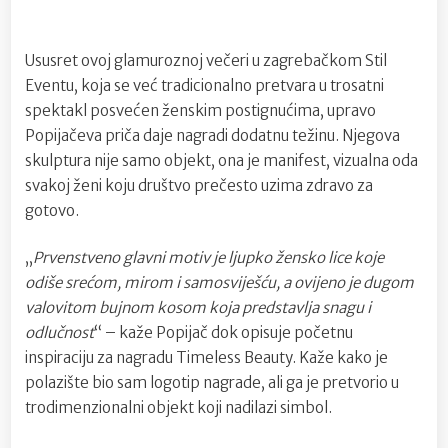
Ususret ovoj glamuroznoj večeri u zagrebačkom Stil
Eventu, koja se već tradicionalno pretvara u trosatni
spektakl posvećen ženskim postignućima, upravo
Popijačeva priča daje nagradi dodatnu težinu. Njegova
skulptura nije samo objekt, ona je manifest, vizualna oda
svakoj ženi koju društvo prečesto uzima zdravo za
gotovo.
„
Prvenstveno glavni motiv je ljupko žensko lice koje
odiše srećom, mirom i samosviješću, a ovijeno je dugom
valovitom bujnom kosom koja predstavlja snagu i
odlučnost
“ – kaže Popijač dok opisuje početnu
inspiraciju za nagradu Timeless Beauty. Kaže kako je
polazište bio sam logotip nagrade, ali ga je pretvorio u
trodimenzionalni objekt koji nadilazi simbol.