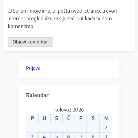
Spremi moje ime, e-poštu i web-stranicu u ovom
internet pregledniku za sljedeći put kada budem
komentirao.
Prijava
Kalendar
kolovoz 2026
P
U
S
Č
P
S
N
1
2
3
4
5
6
7
8
9