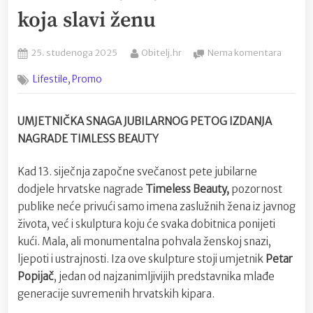
koja slavi ženu
Posted
By
na
25. studenoga 2025
Obitelj.hr
Nema komentara
on
Umjetn
,
Lifestile
Promo
Petar
Popijač
donosi
UMJETNIČKA SNAGA JUBILARNOG PETOG IZDANJA
priču
NAGRADE TIMLESS BEAUTY
o
prepozn
skulptu
Kad 13. siječnja započne svečanost pete jubilarne
koja
dodjele hrvatske nagrade
Timeless Beauty,
pozornost
slavi
publike neće privući samo imena zaslužnih žena iz javnog
ženu
života, već i skulptura koju će svaka dobitnica ponijeti
kući. Mala, ali monumentalna pohvala ženskoj snazi,
ljepoti i ustrajnosti. Iza ove skulpture stoji umjetnik
Petar
Popijač
, jedan od najzanimljivijih predstavnika mlađe
generacije suvremenih hrvatskih kipara.