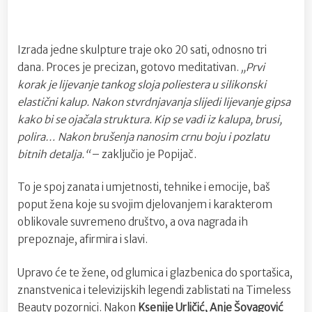
Izrada jedne skulpture traje oko 20 sati, odnosno tri
dana. Proces je precizan, gotovo meditativan.
„Prvi
korak je lijevanje tankog sloja poliestera u silikonski
elastični kalup. Nakon stvrdnjavanja slijedi lijevanje gipsa
kako bi se ojačala struktura. Kip se vadi iz kalupa, brusi,
polira… Nakon brušenja nanosim crnu boju i pozlatu
bitnih detalja.“
– zaključio je Popijač.
To je spoj zanata i umjetnosti, tehnike i emocije, baš
poput žena koje su svojim djelovanjem i karakterom
oblikovale suvremeno društvo, a ova nagrada ih
prepoznaje, afirmira i slavi.
Upravo će te žene, od glumica i glazbenica do sportašica,
znanstvenica i televizijskih legendi zablistati na Timeless
Beauty pozornici. Nakon
Ksenije Urličić, Anje Šovagović