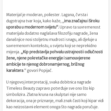
Materijal je moderan, poliester. Lagana, čvrsta i
dugotrajna tvar koja, kako kaže, „
ima značajnu i široku
uporabu u modernom svijetu“.
Upravo ta suvremenost
materijala dodatno naglašava filozofiju nagrade, žena
današnjice nosi stoljetnu mudrost i snagu, ali djeluje u
suvremenom kontekstu, u svijetu koji se neprekidno
mijenja.
„Kip predstavlja pohvalu ustrajnosti i odlučnosti
žene, njene pokretačke energije i samouvjerene
ambicije te njenog dobronamjernog, brižnog
karaktera
.“ govori Popijač.
U njegovoj interpretaciji, svaka dobitnica nagrade
Timeless Beauty zapravo potvrđuje sve ono što kip
simbolizira. Zlatna kruna na skulpturi nije samo
dekoracija, ona je priznanje, mali znak časti koji kipar vidi
kao neizostavni element onoga što nagrada poručuje.