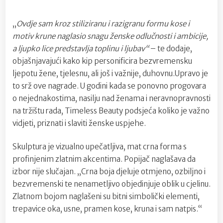
„
Ovdje sam kroz stiliziranu i razigranu formu kose i
motiv krune naglasio snagu ženske odlučnosti i ambicije,
a ljupko lice predstavlja toplinu i ljubav“
– te dodaje,
objašnjavajući kako kip personificira bezvremensku
ljepotu žene, tjelesnu, ali još i važnije, duhovnu.Upravo je
to srž ove nagrade. U godini kada se ponovno progovara
o nejednakostima, nasilju nad ženama i neravnopravnosti
na tržištu rada, Timeless Beauty podsjeća koliko je važno
vidjeti, priznati i slaviti ženske uspjehe.
Skulptura je vizualno upečatljiva, mat crna forma s
profinjenim zlatnim akcentima. Popijač naglašava da
izbor nije slučajan. „Crna boja djeluje otmjeno, ozbiljno i
bezvremenski te nenametljivo objedinjuje oblik u cjelinu.
Zlatnom bojom naglašeni su bitni simbolički elementi,
trepavice oka, usne, pramen kose, kruna i sam natpis.“