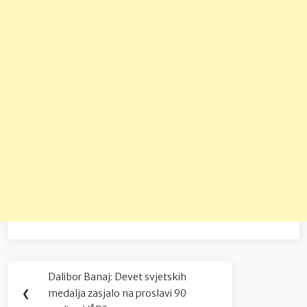
Navigacija
Dalibor Banaj: Devet svjetskih
Previous
objava
❮
medalja zasjalo na proslavi 90
Post: