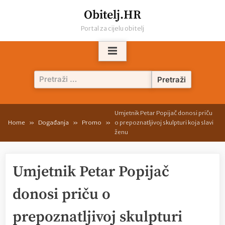
Skip
Obitelj.HR
to
Portal za cijelu obitelj
content
Pretraži:
Umjetnik Petar Popijač donosi priču
Home
Događanja
Promo
o prepoznatljivoj skulpturi koja slavi
ženu
Umjetnik Petar Popijač
donosi priču o
prepoznatljivoj skulpturi