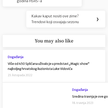
godina HŠRS-a
Kakav kaput nositi ove zime?
Next
❯
Trendovi koji osvajaju sezonu
Post:
You may also like
Događanja
Više od 450 Splićana uživalo je u predstavi „Magic show“
najboljeg hrvatskog iluzionista Luke Vidovića
23. listopada 2022
Događanja
Sredina travnja je ove g
18. travnja 2023