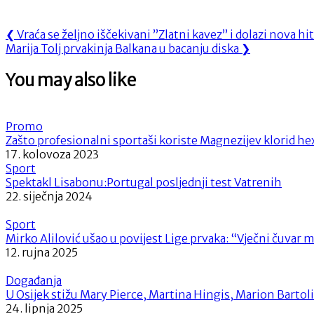
Navigacija
Previous
❮
Vraća se željno iščekivani ”Zlatni kavez” i dolazi nova hit
Next
Post:
Marija Tolj prvakinja Balkana u bacanju diska
❯
objava
Post:
You may also like
Promo
Zašto profesionalni sportaši koriste Magnezijev klorid hex
17. kolovoza 2023
Sport
Spektakl Lisabonu:Portugal posljednji test Vatrenih
22. siječnja 2024
Sport
Mirko Alilović ušao u povijest Lige prvaka: “Vječni čuvar 
12. rujna 2025
Događanja
U Osijek stižu Mary Pierce, Martina Hingis, Marion Bartoli 
24. lipnja 2025