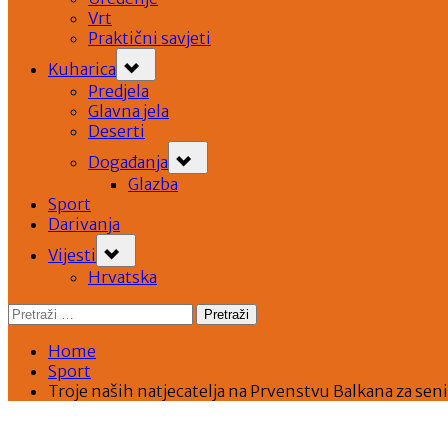
Vrt
Praktični savjeti
Toggle
Kuharica
sub-
menu
Predjela
Glavna jela
Deserti
Toggle
Događanja
sub-
menu
Glazba
Sport
Darivanja
Toggle
Vijesti
sub-
menu
Hrvatska
Pretraži:
Home
Sport
Troje naših natjecatelja na Prvenstvu Balkana za sen