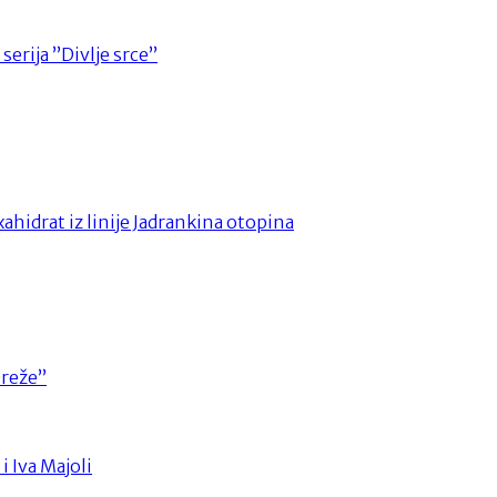
 serija ”Divlje srce”
ahidrat iz linije Jadrankina otopina
mreže”
i Iva Majoli