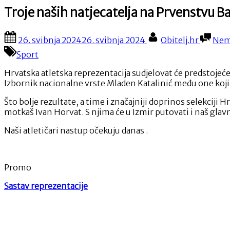
Troje naših natjecatelja na Prvenstvu B
Posted
By
26. svibnja 2024
26. svibnja 2024
Obitelj.hr
Nem
on
Sport
Hrvatska atletska reprezentacija sudjelovat će predstojeće
Izbornik nacionalne vrste Mladen Katalinić među one koji ć
Što bolje rezultate, a time i značajniji doprinos selekciji
motkaš Ivan Horvat. S njima će u Izmir putovati i naš glav
Naši atletičari nastup očekuju danas .
Promo
Sastav reprezentacije