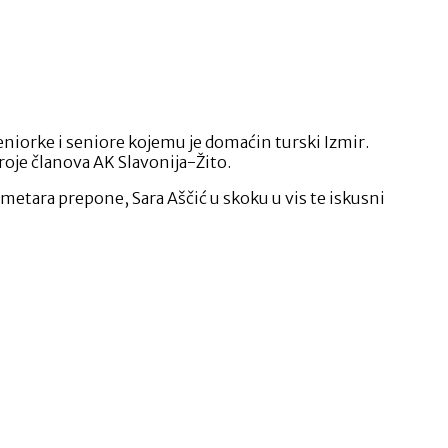
seniorke i seniore kojemu je domaćin turski Izmir.
roje članova AK Slavonija-Žito.
 metara prepone, Sara Aščić u skoku u vis te iskusni