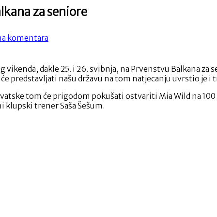
alkana za seniore
na
a komentara
Troje
naših
natjecatelja
g vikenda, dakle 25. i 26. svibnja, na Prvenstvu Balkana za 
na
e predstavljati našu državu na tom natjecanju uvrstio je i t
Prvenstvu
Balkana
 Hrvatske tom će prigodom pokušati ostvariti Mia Wild na 100
za
ni klupski trener Saša Šešum.
seniore