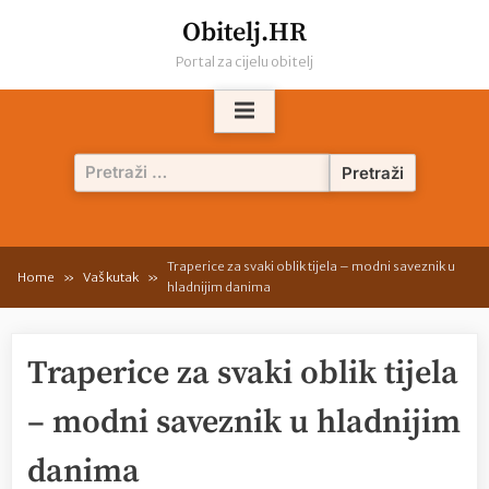
Skip
Obitelj.HR
to
Portal za cijelu obitelj
content
Pretraži:
Traperice za svaki oblik tijela – modni saveznik u
Home
Vaš kutak
hladnijim danima
Traperice za svaki oblik tijela
– modni saveznik u hladnijim
danima