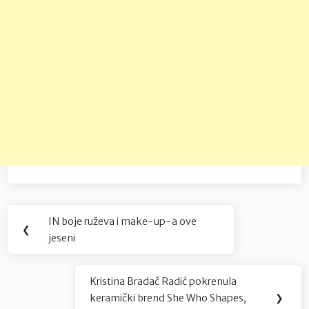
Navigacija
IN boje ruževa i make-up-a ove
Previous
❮
objava
jeseni
Post:
Kristina Bradač Radić pokrenula
Next
keramički brend She Who Shapes,
❯
Post: