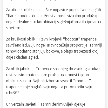
Za atletski oblik tijela – Šire nogavice poput “wide leg” ili
“flare” modela dodaju ženstvenost i vizualno produžuju
noge. Idealne su u kombinaciji s gležnjačama ili cipelama
s petom.
Za kruškasti oblik – Ravni krojevi i “bootcut” traperice
savršeno izdužuju noge i uravnotežuju proporcije. Tamniji
tonovi dodatno stanjuju bokove, a blago trapezasti kroj
daje skladan izgled.
Za oblik jabuke – Traperice srednjeg do visokog struka s
rastezljivim materijalom pružaju udobnost i lijepo
oblikuju siluetu. Najbolji izbor su ravne ili “mom fit”
traperice koje naglašavaju noge, a pritom prikrivaju
trbuščić.
Univerzalni savjeti – Tamni denim uvijek djeluje