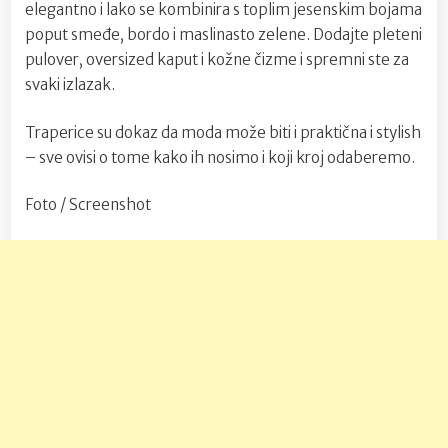
elegantno i lako se kombinira s toplim jesenskim bojama
poput smeđe, bordo i maslinasto zelene. Dodajte pleteni
pulover, oversized kaput i kožne čizme i spremni ste za
svaki izlazak.
Traperice su dokaz da moda može biti i praktična i stylish
– sve ovisi o tome kako ih nosimo i koji kroj odaberemo.
Foto / Screenshot