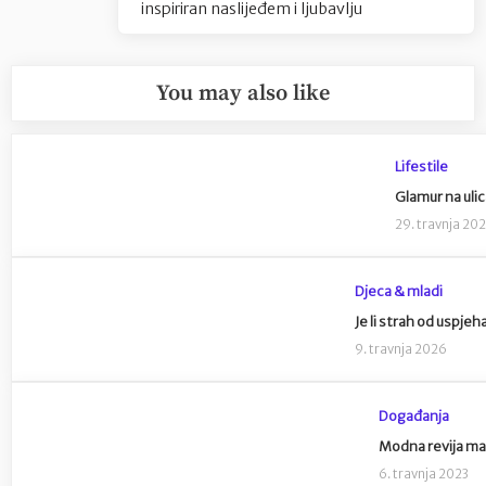
inspiriran naslijeđem i ljubavlju
You may also like
Lifestile
Glamur na uli
29. travnja 20
Djeca & mladi
Je li strah od uspje
9. travnja 2026
Događanja
Modna revija ma
6. travnja 2023