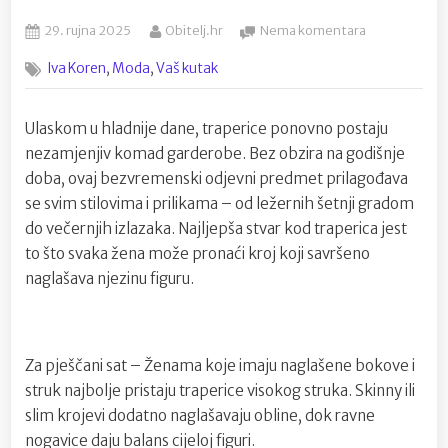
Posted
By
na
29. rujna 2025
Obitelj.hr
Nema komentara
on
Traperice
,
,
Iva Koren
Moda
Vaš kutak
za
svaki
oblik
Ulaskom u hladnije dane, traperice ponovno postaju
tijela
nezamjenjiv komad garderobe. Bez obzira na godišnje
–
modni
doba, ovaj bezvremenski odjevni predmet prilagođava
saveznik
se svim stilovima i prilikama – od ležernih šetnji gradom
u
do večernjih izlazaka. Najljepša stvar kod traperica jest
hladnijim
to što svaka žena može pronaći kroj koji savršeno
danima
naglašava njezinu figuru.
Za pješčani sat – Ženama koje imaju naglašene bokove i
struk najbolje pristaju traperice visokog struka. Skinny ili
slim krojevi dodatno naglašavaju obline, dok ravne
nogavice daju balans cijeloj figuri.