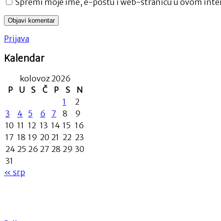
Spremi moje ime, e-poštu i web-stranicu u ovom inter
Prijava
Kalendar
kolovoz 2026
P
U
S
Č
P
S
N
1
2
3
4
5
6
7
8
9
10
11
12
13
14
15
16
17
18
19
20
21
22
23
24
25
26
27
28
29
30
31
« srp