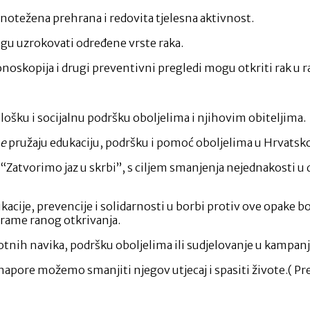
avnotežena prehrana i redovita tjelesna aktivnost.
ogu uzrokovati određene vrste raka.
noskopija i drugi preventivni pregledi mogu otkriti rak u ran
lošku i socijalnu podršku oboljelima i njihovim obiteljima.
e
pružaju edukaciju, podršku i pomoć oboljelima u Hrvatsko
“Zatvorimo jaz u skrbi”, s ciljem smanjenja nejednakosti u 
kacije, prevencije i solidarnosti u borbi protiv ove opake b
grame ranog otkrivanja.
otnih navika, podršku oboljelima ili sudjelovanje u kampan
e napore možemo smanjiti njegov utjecaj i spasiti živote.( P