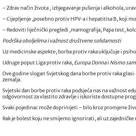
– Zdrav način života , izbjegavanje pušenja i alkohola, ur
– Cijepljenje ,posebno protiv HPV-a i hepatitisa B, koji m
– Redoviti liječnički pregledi ,mamografija, Papa test, kolo
Podrška oboljelima i važnost društvene solidarnosti
Uz medicinske aspekte, borba protiv raka uključuje i psiho
Udruge poput Liga protiv raka,
Europa Donna
i
Nismo sam
Ove godine slogan Svjetskog dana borbe protiv raka glasi: 
zemalja.
Svjetski dan borbe protiv raka podsjeća nas na važnost edu
odgovornost za vlastito zdravlje i iskoriste dostupne pro
Svaki pojedinac može doprinijeti – bilo kroz promjene živ
Rak je bolest koju ne smijemo ignorirati, ali uz zajedničk