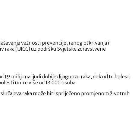
glašavanja važnosti prevencije, ranog otkrivanja i
tiv raka (UICC) uz podršku Svjetske zdravstvene
 19 milijuna ljudi dobije dijagnozu raka, dok od te bolesti
 bolesti umre više od 13.000 osoba.
40% slučajeva raka može biti spriječeno promjenom životnih