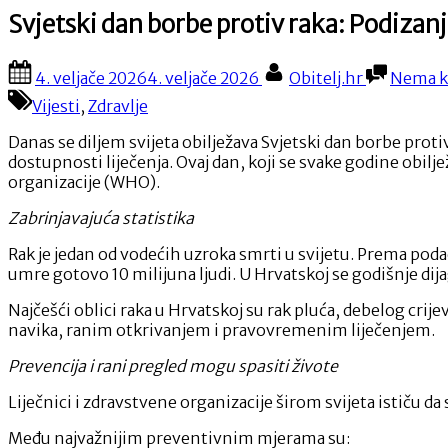
Svjetski dan borbe protiv raka: Podizanje
Posted
By
4. veljače 2026
4. veljače 2026
Obitelj.hr
Nema k
on
Vijesti
,
Zdravlje
Danas se diljem svijeta obilježava Svjetski dan borbe protiv
dostupnosti liječenja. Ovaj dan, koji se svake godine obil
organizacije (WHO).
Zabrinjavajuća statistika
Rak je jedan od vodećih uzroka smrti u svijetu. Prema poda
umre gotovo 10 milijuna ljudi. U Hrvatskoj se godišnje dij
Najčešći oblici raka u Hrvatskoj su rak pluća, debelog cri
navika, ranim otkrivanjem i pravovremenim liječenjem.
Prevencija i rani pregled mogu spasiti živote
Liječnici i zdravstvene organizacije širom svijeta ističu da 
Među najvažnijim preventivnim mjerama su: