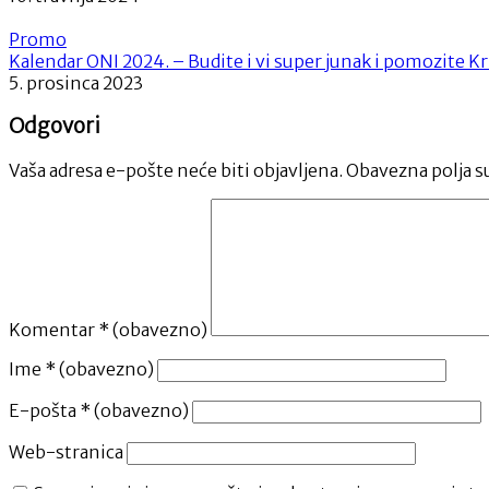
Promo
Kalendar ONI 2024. – Budite i vi super junak i pomozite Kri
5. prosinca 2023
Odgovori
Vaša adresa e-pošte neće biti objavljena.
Obavezna polja s
Komentar
* (obavezno)
Ime
* (obavezno)
E-pošta
* (obavezno)
Web-stranica