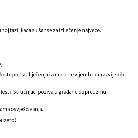
oj fazi, kada su šanse za izlječenje najveće.
j.
dostupnosti liječenja između razvijenih i nerazvijenih
olesti. Stručnjaci pozivaju građane da preuzmu
jama osvješćivanja.
reuzeto)