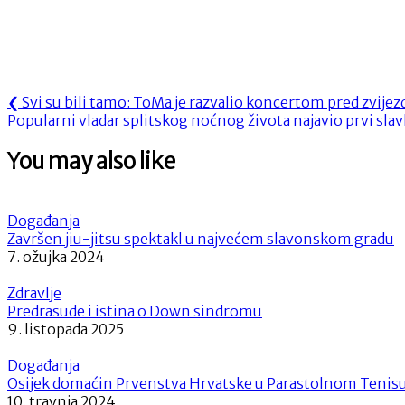
Navigacija
Previous
❮
Svi su bili tamo: ToMa je razvalio koncertom pred zvije
Next
Post:
Popularni vladar splitskog noćnog života najavio prvi slav
objava
Post:
You may also like
Događanja
Završen jiu-jitsu spektakl u najvećem slavonskom gradu
7. ožujka 2024
Zdravlje
Predrasude i istina o Down sindromu
9. listopada 2025
Događanja
Osijek domaćin Prvenstva Hrvatske u Parastolnom Tenis
10. travnja 2024