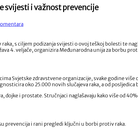
 svijesti i važnost prevencije
na
omentara
Svjetski
dan
borbe
 raka, s ciljem podizanja svijesti o ovoj teškoj bolesti te na
protiv
ježava 4. veljače, organizira Međunarodna unija za borbu pro
raka:
Podizanje
svijesti
i
važnost
cima Svjetske zdravstvene organizacije, svake godine više od
prevencije
agnosticira oko 25.000 novih slučajeva raka, a od posljedica
jeva, dojke i prostate. Stručnjaci naglašavaju kako više od 
su prevencija i rani pregledi ključni u borbi protiv raka.