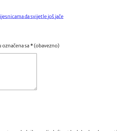
jesnicama da svijetle još jače
u označena sa
* (obavezno)