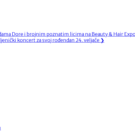
zdama Dore i brojnim poznatim licima na Beauty & Hair Expo
ljenički koncert za svoj rođendan 24. veljače
❯
u