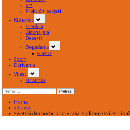
Vrt
Praktični savjeti
Toggle
Kuharica
sub-
menu
Predjela
Glavna jela
Deserti
Toggle
Događanja
sub-
menu
Glazba
Sport
Darivanja
Toggle
Vijesti
sub-
menu
Hrvatska
Pretraži:
Home
Zdravlje
Svjetski dan borbe protiv raka: Podizanje svijesti i v