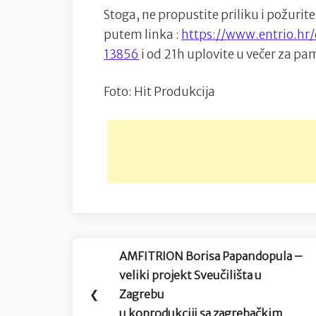
Stoga, ne propustite priliku i požurit
putem linka :
https://www.entrio.hr
13856
i od 21h uplovite u večer za pam
Foto: Hit Produkcija
Navigacija
AMFITRION Borisa Papandopula –
Previous
objava
veliki projekt Sveučilišta u
Post:
❮
Zagrebu
u koprodukciji sa zagrebačkim