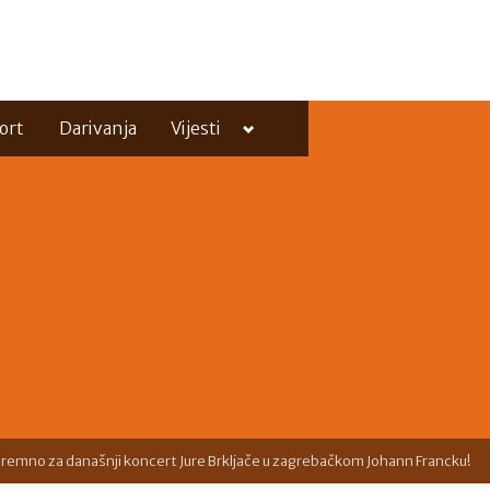
Toggle
ort
Darivanja
Vijesti
sub-
menu
Toggle
sub-
menu
premno za današnji koncert Jure Brkljače u zagrebačkom Johann Francku!