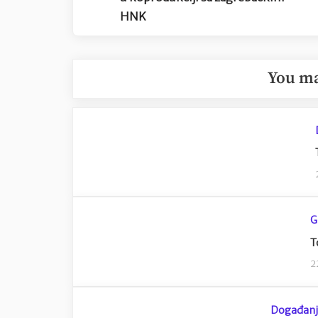
HNK
You ma
G
T
2
Događan