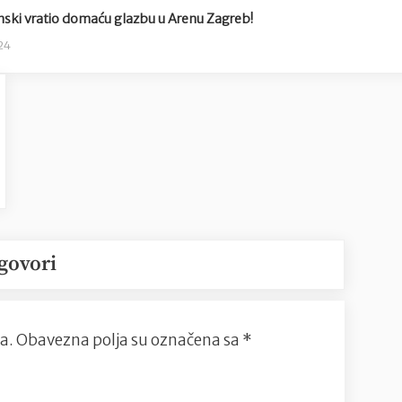
nski vratio domaću glazbu u Arenu Zagreb!
024
govori
a.
Obavezna polja su označena sa
*