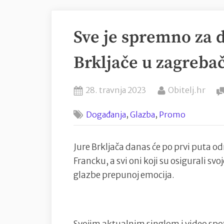
Sve je spremno za 
Brkljače u zagreb
Posted
By
28. travnja 2023
Obitelj.hr
on
,
,
Događanja
Glazba
Promo
Jure Brkljača danas će po prvi puta 
Francku, a svi oni koji su osigurali svo
glazbe prepunoj emocija.