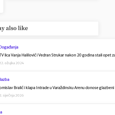
y also like
Događanja
TV lica Vanja Halilović i Vedran Strukar nakon 20 godina stali opet
22. ožujka 2024
lazba
omislav Bralić i klapa Intrade u Varaždinsku Arenu donose glazbeni 
2. siječnja 2026
ja