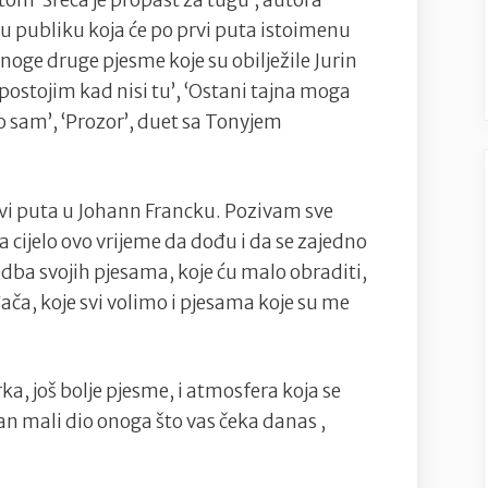
om ‘Sreća je propast za tugu’, autora
zagrebačkom
u publiku koja će po prvi puta istoimenu
Johann
mnoge druge pjesme koje su obilježile Jurin
Francku!
 postojim kad nisi tu’, ‘Ostani tajna moga
ao sam’, ‘Prozor’, duet sa Tonyjem
rvi puta u Johann Francku. Pozivam sve
ka cijelo ovo vrijeme da dođu i da se zajedno
dba svojih pjesama, koje ću malo obraditi,
ođača, koje svi volimo i pjesama koje su me
rka, još bolje pjesme, i atmosfera koja se
n mali dio onoga što vas čeka danas ,