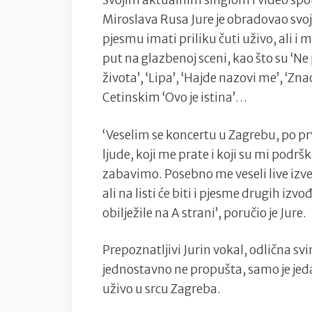
Svojim aktualnim singlom i video spot
Miroslava Rusa Jure je obradovao svoj
pjesmu imati priliku čuti uživo, ali i 
put na glazbenoj sceni, kao što su ‘Ne
života’, ‘Lipa’, ‘Hajde nazovi me’, ‘Zn
Cetinskim ‘Ovo je istina’…
‘Veselim se koncertu u Zagrebu, po p
ljude, koji me prate i koji su mi podrš
zabavimo. Posebno me veseli live izve
ali na listi će biti i pjesme drugih izv
obilježile na A strani’, poručio je Jure.
Prepoznatljivi Jurin vokal, odlična svi
jednostavno ne propušta, samo je jeda
uživo u srcu Zagreba.