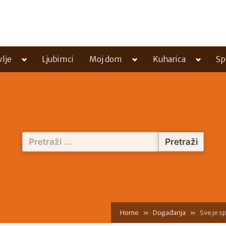
Toggle
Toggle
Toggle
vlje
Ljubimci
Moj dom
Kuharica
Sp
sub-
sub-
sub-
menu
menu
menu
Pretraži:
Home
Događanja
Sve je s