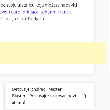
e po svoju ulaznicu koju možete nabaviti
/event/jure-brkljaca-johann-franck-
ćenje, uz Jure Brkljaču.
Detour je lansirao “Master
Next
Blaster”! Poslušajte raskošan novi
❯
Post:
album!