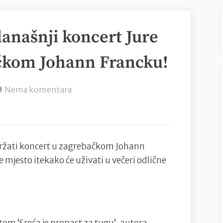
današnji koncert Jure
ačkom Johann Francku!
na
Nema komentara
Sve
je
spremno
za
održati koncert u zagrebačkom Johann
današnji
je mjesto itekako će uživati u večeri odlične
koncert
Jure
Brkljače
u