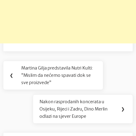
Navigacija
Martina Gilja predstavila Nutri Kulti:
Previous
objava
❮
”Mislim da nećemo spavati dok se
Post:
sve proizvede”
Nakon rasprodanih koncerata u
Next
Osijeku, Rijeci i Zadru, Dino Merlin
❯
Post:
odlazi na sjever Europe