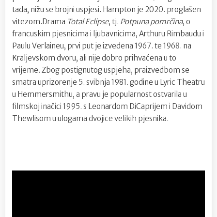
tada, nižu se brojni uspjesi. Hampton je 2020. proglašen
vitezom.Drama
Total Eclipse
, tj.
Potpuna pomrčina
, o
francuskim pjesnicima i ljubavnicima, Arthuru Rimbaudu i
Paulu Verlaineu, prvi put je izvedena 1967. te 1968. na
Kraljevskom dvoru, ali nije dobro prihvaćena u to
vrijeme. Zbog postignutog uspjeha, praizvedbom se
smatra uprizorenje 5. svibnja 1981. godine u Lyric Theatru
u Hemmersmithu, a pravu je popularnost ostvarila u
filmskoj inačici 1995. s Leonardom DiCaprijem i Davidom
Thewlisom u ulogama dvojice velikih pjesnika.