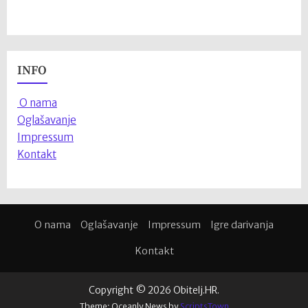
INFO
O nama
Oglašavanje
Impressum
Kontakt
O nama
Oglašavanje
Impressum
Igre darivanja
Kontakt
Copyright © 2026 Obitelj.HR.
Theme: Oceanly News by
ScriptsTown