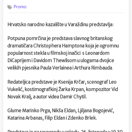
on
Sutra Po
Promo
pomrčin
u
Kazalištu
Hrvatsko narodno kazalište u Varaždinu predstavlja:
Potpuna pomrčina je predstava slavnog britanskog
dramatičara Christophera Hamptona koja je ogromnu
popularnost stekla u filmskoj inačici s Leonardom
DiCaprijem i Davidom Thewlisom u ulogama dvojice
velikih pjesnika Paula Verlainea i Arthura Rimbauda
.
Redateljica predstave je Ksenija Krčar, scenograf Leo
Vukelić, kostimografkinj Žarka Krpan, kompozitor Vid
Novak Kralj, a autor videa Damir Chytil.
Glume Marinko Prga, Nikša Eldan, Ljiljana Bogojević,
Katarina Arbanas, Filip Eldan i Zdenko Brlek.