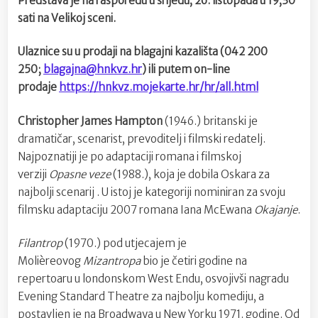
Predstava je na rasporedu u srijedu, 26. listopada u 19,30
sati na Velikoj sceni.
Ulaznice su u prodaji na blagajni kazališta (042 200
250;
blagajna@hnkvz.hr
) ili putem on-line
prodaje
https://hnkvz.mojekarte.hr/hr/all.html
Christopher James Hampton
(1946.) britanski je
dramatičar, scenarist, prevoditelj i filmski redatelj.
Najpoznatiji je po adaptaciji romana i filmskoj
verziji
Opasne veze
(1988.), koja je dobila Oskara za
najbolji scenarij . U istoj je kategoriji nominiran za svoju
filmsku adaptaciju 2007 romana Iana McEwana
Okajanje
.
Filantrop
(1970.) pod utjecajem je
Molièreovog
Mizantropa
bio je četiri godine na
repertoaru u londonskom West Endu, osvojivši nagradu
Evening Standard Theatre za najbolju komediju, a
postavljen je na Broadwaya u New Yorku 1971. godine. Od