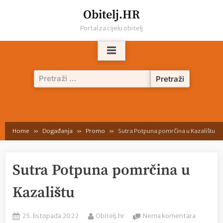
Skip
Obitelj.HR
to
Portal za cijelu obitelj
content
Pretraži:
Home
Događanja
Promo
Sutra Potpuna pomrčina u Kazalištu
Sutra Potpuna pomrčina u
Kazalištu
Posted
By
na
25. listopada 2022
Obitelj.hr
Nema komentara