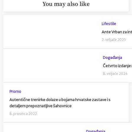
You may also like
Lifestile
Ante Vrban za in
2. veljače 2025
Događanja
Četvrto izdanje 
8. veljače 2024
Promo
Autentične trenirke dolaze u bojama hrvatske zastave i s
detaljem prepoznatljive šahovnice
8. prosinca 2022
Događanja