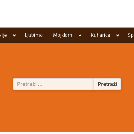
Toggle
Toggle
Toggle
vlje
Ljubimci
Moj dom
Kuharica
Sp
sub-
sub-
sub-
menu
menu
menu
Pretraži: