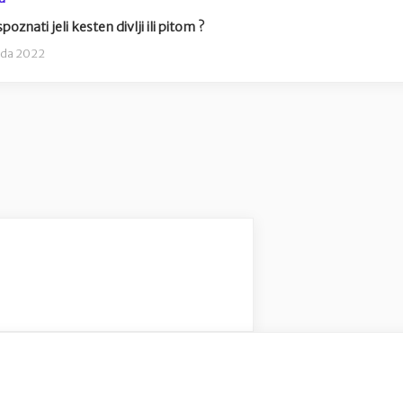
oznati jeli kesten divlji ili pitom ?
pada 2022