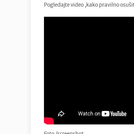
Pogledajte video ,kako pravilno osušiti 
Foto /screenshot