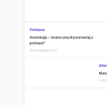
Prehrana
Anoreksija – bolest uma ili poremećaj u
prehrani?
26. listopada 2023
Alter
Masno
6. li