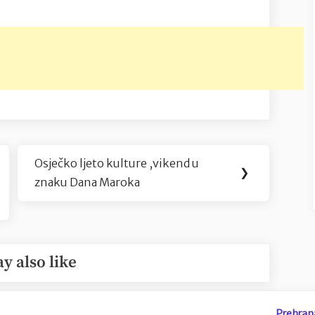
Osječko ljeto kulture ,vikend u
Next
❯
znaku Dana Maroka
Post:
y also like
Prehran