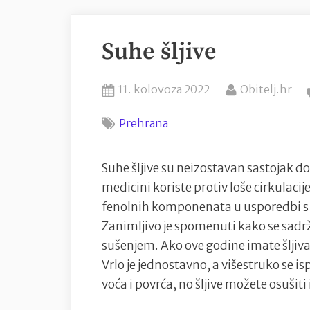
Suhe šljive
Posted
By
11. kolovoza 2022
Obitelj.hr
on
Prehrana
Suhe šljive su neizostavan sastojak 
medicini koriste protiv loše cirkulacije
fenolnih komponenata u usporedbi 
Zanimljivo je spomenuti kako se sadr
sušenjem. Ako ove godine imate šljiva 
Vrlo je jednostavno, a višestruko se is
voća i povrća, no šljive možete osušiti 