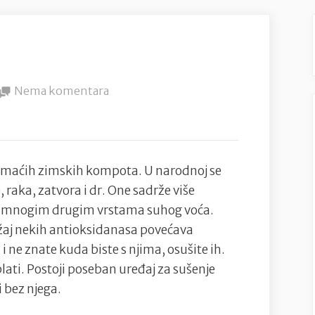
na
Nema komentara
Suhe
šljive
domaćih zimskih kompota. U narodnoj se
, raka, zatvora i dr. One sadrže više
s mnogim drugim vrstama suhog voća.
žaj nekih antioksidanasa povećava
i ne znate kuda biste s njima, osušite ih.
plati. Postoji poseban uređaj za sušenje
i bez njega.