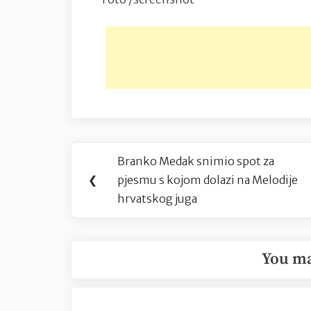
Navigacija
Branko Medak snimio spot za
Previous
objava
❮
pjesmu s kojom dolazi na Melodije
Post:
hrvatskog juga
You ma