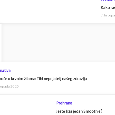
Kako rasp
7. listo
nativa
će u krvnim žilama: Tihi neprijatelj našeg zdravlja
stopada 2025
Prehrana
Jeste li za jedan Smoothie?