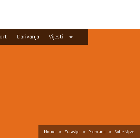
Toggle
ort
Darivanja
Vijesti
sub-
menu
Toggle
sub-
menu
Home
Zdravlje
Prehrana
Suhe šljive