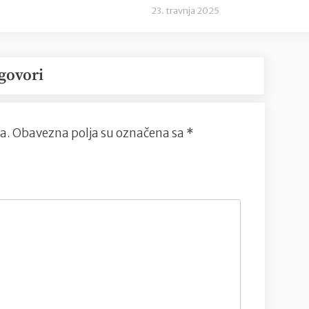
23. travnja 2025
govori
a.
Obavezna polja su označena sa
*