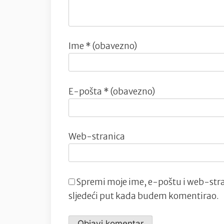
Ime
* (obavezno)
E-pošta
* (obavezno)
Web-stranica
Spremi moje ime, e-poštu i web-stra
sljedeći put kada budem komentirao.