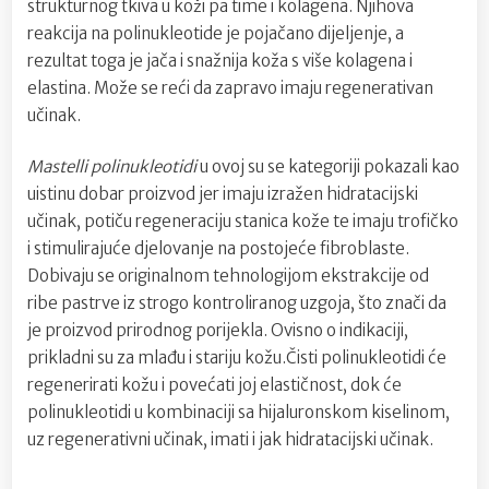
strukturnog tkiva u koži pa time i kolagena. Njihova
reakcija na polinukleotide je pojačano dijeljenje, a
rezultat toga je jača i snažnija koža s više kolagena i
elastina. Može se reći da zapravo imaju regenerativan
učinak.
Mastelli polinukleotidi
u ovoj su se kategoriji pokazali kao
uistinu dobar proizvod jer imaju izražen hidratacijski
učinak, potiču regeneraciju stanica kože te imaju trofičko
i stimulirajuće djelovanje na postojeće fibroblaste.
Dobivaju se originalnom tehnologijom ekstrakcije od
ribe pastrve iz strogo kontroliranog uzgoja, što znači da
je proizvod prirodnog porijekla. Ovisno o indikaciji,
prikladni su za mlađu i stariju kožu.Čisti polinukleotidi će
regenerirati kožu i povećati joj elastičnost, dok će
polinukleotidi u kombinaciji sa hijaluronskom kiselinom,
uz regenerativni učinak, imati i jak hidratacijski učinak.