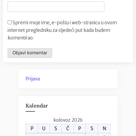
Spremi moje ime, e-poštu i web-stranicu u ovom
internet pregledniku za sljedeći put kada budem
komentirao.
Prijava
Kalendar
kolovoz 2026
P
U
S
Č
P
S
N