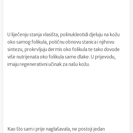
U liječenju stanja vlasišta, polinukleotidi djeluju na kožu
oko samog folikula, potičnu obnovu stanica i njihovu
sintezu, prokrvljuju dermis oko folikula te tako dovode
više nutrijenata oko folikula same dlake. U prijevodu,
imaju regenerativni učinak za našu kožu.
Kao što sam i prije naglašavala, ne postoji jedan