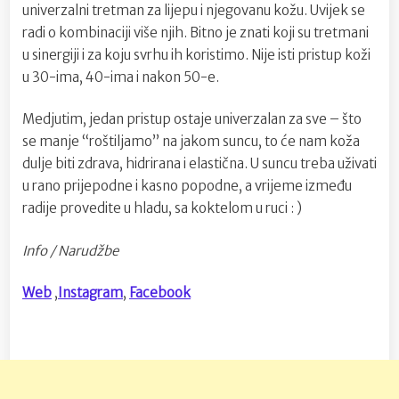
univerzalni tretman za lijepu i njegovanu kožu. Uvijek se
radi o kombinaciji više njih. Bitno je znati koji su tretmani
u sinergiji i za koju svrhu ih koristimo. Nije isti pristup koži
u 30-ima, 40-ima i nakon 50-e.
Medjutim, jedan pristup ostaje univerzalan za sve – što
se manje “roštiljamo” na jakom suncu, to će nam koža
dulje biti zdrava, hidrirana i elastična. U suncu treba uživati
u rano prijepodne i kasno popodne, a vrijeme između
radije provedite u hladu, sa koktelom u ruci : )
Info / Narudžbe
Web
,
Instagram
,
Facebook