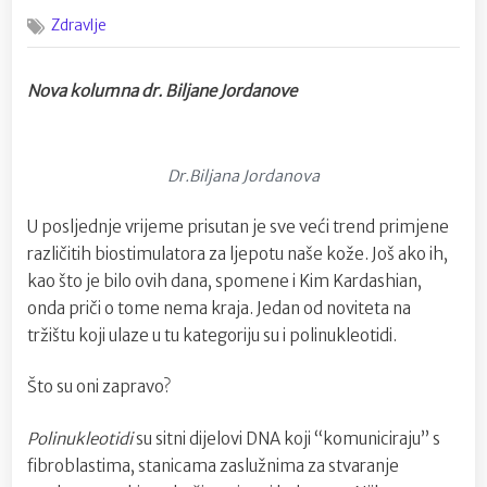
on
Što
Zdravlje
su
polinukleotid
i
Nova kolumna dr. Biljane Jordanove
zašto
svi
pričaju
o
Dr.Biljana Jordanova
njima?
U posljednje vrijeme prisutan je sve veći trend primjene
različitih biostimulatora za ljepotu naše kože. Još ako ih,
kao što je bilo ovih dana, spomene i Kim Kardashian,
onda priči o tome nema kraja. Jedan od noviteta na
tržištu koji ulaze u tu kategoriju su i polinukleotidi.
Što su oni zapravo?
Polinukleotidi
su sitni dijelovi DNA koji “komuniciraju” s
fibroblastima, stanicama zaslužnima za stvaranje