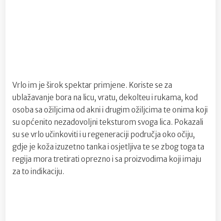
Vrlo im je širok spektar primjene. Koriste se za
ublažavanje bora na licu, vratu, dekolteu i rukama, kod
osoba sa ožiljcima od akni i drugim ožiljcima te onima koji
su općenito nezadovoljni teksturom svoga lica. Pokazali
su se vrlo učinkoviti i u regeneraciji područja oko očiju,
gdje je koža izuzetno tanka i osjetljiva te se zbog toga ta
regija mora tretirati oprezno i sa proizvodima koji imaju
za to indikaciju.