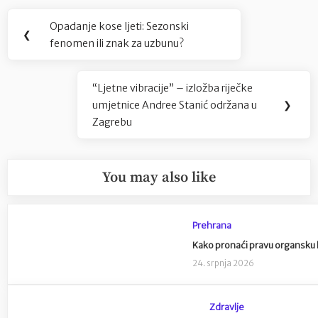
Navigacija
Opadanje kose ljeti: Sezonski
Previous
❮
objava
fenomen ili znak za uzbunu?
Post:
“Ljetne vibracije” – izložba riječke
Next
umjetnice Andree Stanić održana u
❯
Post:
Zagrebu
You may also like
Prehrana
Kako pronaći pravu organsku 
24. srpnja 2026
Zdravlje