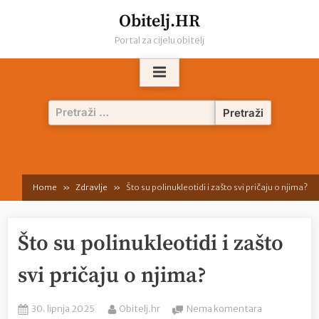
Skip
Obitelj.HR
to
Portal za cijelu obitelj
content
Pretraži:
Home
Zdravlje
Što su polinukleotidi i zašto svi pričaju o njima?
Što su polinukleotidi i zašto
svi pričaju o njima?
Posted
By
na
30. lipnja 2025
Obitelj.hr
Nema komentara