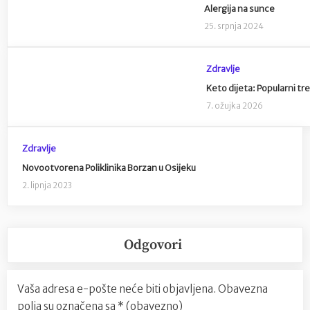
Alergija na sunce
25. srpnja 2024
Zdravlje
Keto dijeta: Popularni tre
7. ožujka 2026
Zdravlje
Novootvorena Poliklinika Borzan u Osijeku
2. lipnja 2023
Odgovori
Vaša adresa e-pošte neće biti objavljena.
Obavezna
polja su označena sa
* (obavezno)