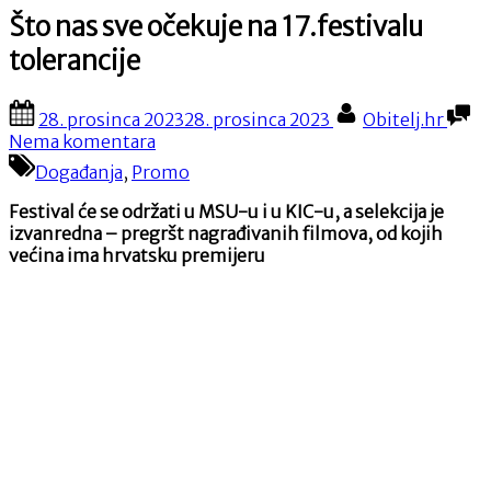
Što nas sve očekuje na 17.festivalu
tolerancije
Posted
By
28. prosinca 2023
28. prosinca 2023
Obitelj.hr
on
na
Nema komentara
Što
Događanja
,
Promo
nas
sve
Festival će se održati u MSU-u i u KIC-u, a selekcija je
očekuje
izvanredna – pregršt nagrađivanih filmova, od kojih
na
većina ima hrvatsku premijeru
17.festivalu
tolerancije