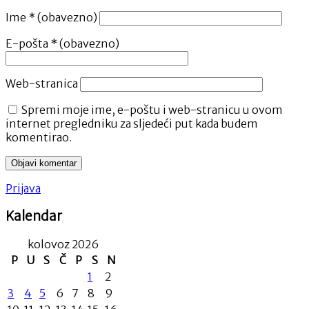
Ime
* (obavezno)
E-pošta
* (obavezno)
Web-stranica
Spremi moje ime, e-poštu i web-stranicu u ovom
internet pregledniku za sljedeći put kada budem
komentirao.
Prijava
Kalendar
kolovoz 2026
P
U
S
Č
P
S
N
1
2
3
4
5
6
7
8
9