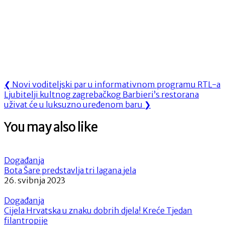
Navigacija
Previous
❮
Novi voditeljski par u informativnom programu RTL-a
Next
Post:
Ljubitelji kultnog zagrebačkog Barbieri’s restorana
objava
Post:
uživat će u luksuzno uređenom baru
❯
You may also like
Događanja
Bota Šare predstavlja tri lagana jela
26. svibnja 2023
Događanja
Cijela Hrvatska u znaku dobrih djela! Kreće Tjedan
filantropije