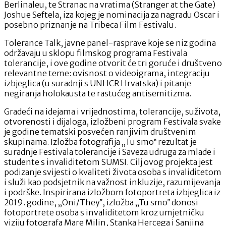
Berlinaleu, te Stranac na vratima (Stranger at the Gate)
Joshue Seftela, iza kojeg je nominacija za nagradu Oscar i
posebno priznanje na Tribeca Film Festivalu.
Tolerance Talk, javne panel-rasprave koje se niz godina
održavaju u sklopu filmskog programa Festivala
tolerancije, i ove godine otvorit će tri goruće i društveno
relevantne teme: ovisnost o videoigrama, integraciju
izbjeglica (u suradnji s UNHCR Hrvatska) i pitanje
negiranja holokausta te rastućeg antisemitizma.
Gradeći na idejama i vrijednostima, tolerancije, suživota,
otvorenosti i dijaloga, izložbeni program Festivala svake
je godine tematski posvećen ranjivim društvenim
skupinama. Izložba fotografija „Tu smo‟ rezultat je
suradnje Festivala tolerancije i Saveza udruga za mlade i
studente s invaliditetom SUMSI. Cilj ovog projekta jest
podizanje svijesti o kvaliteti života osoba s invaliditetom
i služi kao podsjetnik na važnost inkluzije, razumijevanja
i podrške. Inspirirana izložbom fotoportreta izbjeglica iz
2019. godine, „Oni/They‟, izložba „Tu smo‟ donosi
fotoportrete osoba s invaliditetom kroz umjetničku
viziju fotografa Mare Milin, Stanka Hercega i Sanjina