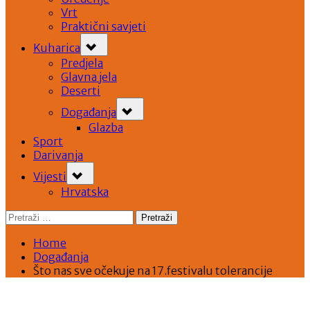
Vrt
Praktični savjeti
Toggle
Kuharica
sub-
menu
Predjela
Glavna jela
Deserti
Toggle
Događanja
sub-
menu
Glazba
Sport
Darivanja
Toggle
Vijesti
sub-
menu
Hrvatska
Pretraži:
Home
Događanja
Što nas sve očekuje na 17.festivalu tolerancije