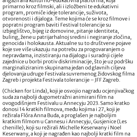
angažirana kulturno-edukativna platforma, koja
primarno kroz filmski, ali i izložbeni te edukativni
program, promiče ideje tolerancije, suživota,
otvorenosti i dijaloga. Teme kojima će se kroz filmove i
popratni program baviti Festival tolerancije su
izbjeglištvo, bijeg iz domovine, pitanje identiteta,
buling, žene u patrijarhalnoj sredini i negiranje zločina,
genocida i holokausta. Aktualne su to društvene pojave
koje sve više ukazuju na potrebu za progovaranjem o
nepravdama, inzistiranju na dijalogu i suradnji cijele
zajednice u borbi protiv diskriminacije, što je uz podršku
marginaliziranim skupinama jedan od glavnih ciljeva
djelovanja udruge Festivala suvremenog židovskog filma
Zagreb i projekta Festivala tolerancije – JFF Zagreb.
(Chicken for Linda), koji je osvojio nagradu ocjenjivačkog
suda za najbolji dugometražni animirani film na
ovogodišnjem Festivalu u Annecyju 2023. Samo kratko
donosi 14 kratkih filmova, među kojima i 27, koji je
režirala Flóra Anna Buda, a proglašen je najboljim
kratkim filmom u Cannesu i Annecyju, Gusjenice (Les
chenille), koji su režirali Michelle Keserwany i Noel
Keserwany, a koji je nagrađen kao najbolji kratki film na