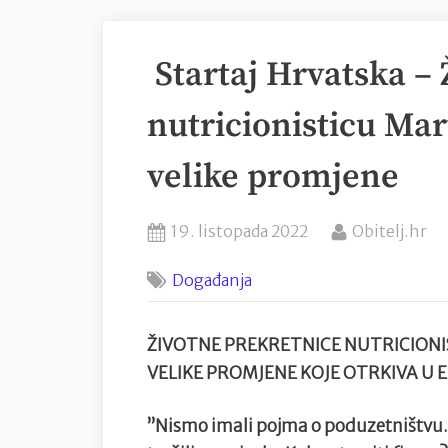
Startaj Hrvatska – 
nutricionisticu Ma
velike promjene
Posted
By
19. listopada 2022
Obitelj.hr
on
Događanja
ŽIVOTNE PREKRETNICE NUTRICION
VELIKE PROMJENE KOJE OTRKIVA U E
”Nismo imali pojma o poduzetništvu.