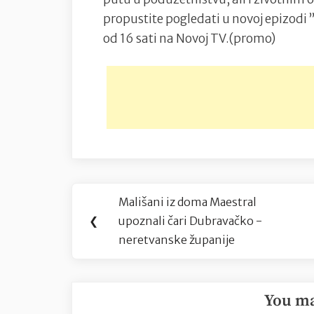
propustite pogledati u novoj epizodi ”
od 16 sati na Novoj TV.(promo)
Navigacija
Mališani iz doma Maestral
Previous
objava
❮
upoznali čari Dubravačko -
Post:
neretvanske županije
You ma