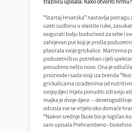
tražilicu upisala: Kako otvoriti firmu
”Startaj Hrvatska” nastavlja potragu 
uzeti sudbinu u vlastite ruke, zasuka
osigurati bolju budućnost za sebe i svo
zahtjevan put koji je prošla poduzetni
plasirala svoje grickalice. Martinina 
poduzetništvu potreban cijeli spektar z
ponudimo nešto novo. Ona je odlučila 
proizvode i sada stoji iza brenda ”Nut
grickalicama izrađenima od nutritivno 
svojoj djeci htjela ponuditi zdraviju a
majka je dvoje djece – devetogodišnjeg
odrasla sve se vrtjelo oko domaće hran
”Nakon srednje škole bio je logičan 
sam upisala Prehrambeno-biotehnološk