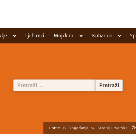
Toggle
Toggle
Toggle
vlje
Ljubimci
Moj dom
Kuharica
Sp
sub-
sub-
sub-
menu
menu
menu
Pretraži:
Home
Događanja
Startaj Hrvatska – Ž