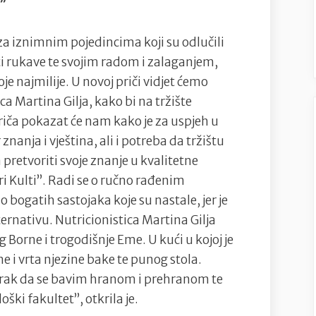
?”
na
velike
za iznimnim pojedincima koji su odlučili
promjene
ti rukave te svojim radom i zalaganjem,
je najmilije. U novoj priči vidjet ćemo
ca Martina Gilja, kako bi na tržište
priča pokazat će nam kako je za uspjeh u
nanja i vještina, ali i potreba da tržištu
pretvoriti svoje znanje u kvalitetne
ri Kulti”. Radi se o ručno rađenim
bogatih sastojaka koje su nastale, jer je
lternativu. Nutricionistica Martina Gilja
 Borne i trogodišnje Eme. U kući u kojoj je
e i vrta njezine bake te punog stola.
korak da se bavim hranom i prehranom te
i fakultet”, otkrila je.