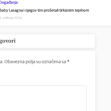
Događanja
Baby Lasagna i njegov tim prošetali tirkiznim tepihom
6. svibnja 2024
govori
a.
Obavezna polja su označena sa
*