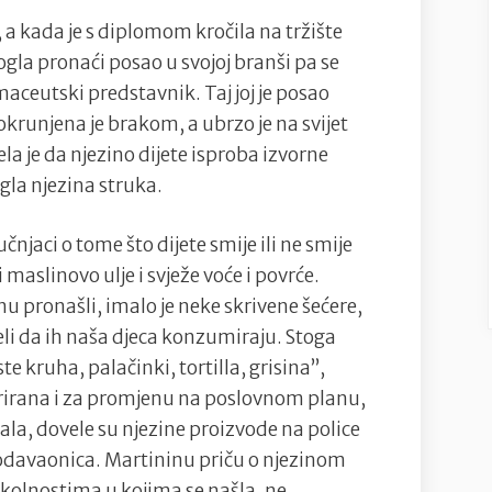
, a kada je s diplomom kročila na tržište
ogla pronaći posao u svojoj branši pa se
maceutski predstavnik. Taj joj je posao
okrunjena je brakom, a ubrzo je na svijet
ela je da njezino dijete isproba izvorne
gla njezina struka.
čnjaci o tome što dijete smije ili ne smije
 maslinovo ulje i svježe voće i povrće.
 pronašli, imalo je neke skrivene šećere,
eli da ih naša djeca konzumiraju. Stoga
 kruha, palačinki, tortilla, grisina”,
spirirana i za promjenu na poslovnom planu,
ijala, dovele su njezine proizvode na police
davaonica. Martininu priču o njezinom
okolnostima u kojima se našla, ne