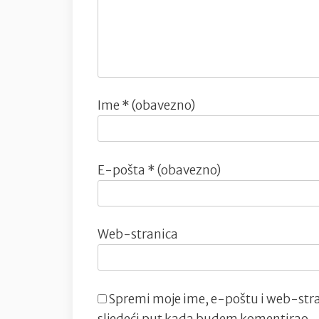
Ime
* (obavezno)
E-pošta
* (obavezno)
Web-stranica
Spremi moje ime, e-poštu i web-stra
sljedeći put kada budem komentirao.