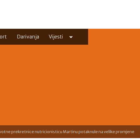
Toggle
ort
Darivanja
Vijesti
sub-
menu
Toggle
sub-
menu
ivotne prekretnice nutricionisticu Martinu potaknule na velike promjene