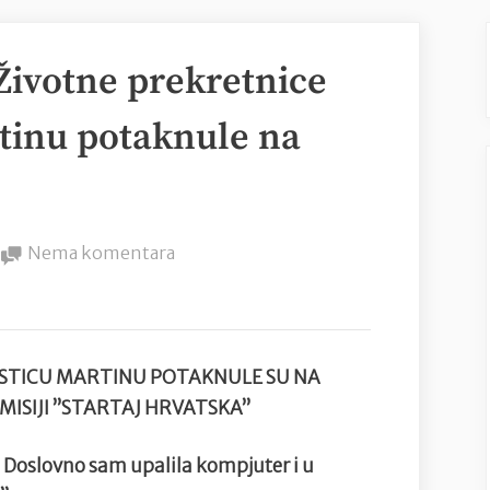
Životne prekretnice
rtinu potaknule na
na
Nema komentara
Startaj
Hrvatska
–
Životne
ISTICU MARTINU POTAKNULE SU NA
prekretnice
MISIJI ”STARTAJ HRVATSKA”
nutricionisticu
Martinu
 Doslovno sam upalila kompjuter i u
potaknule