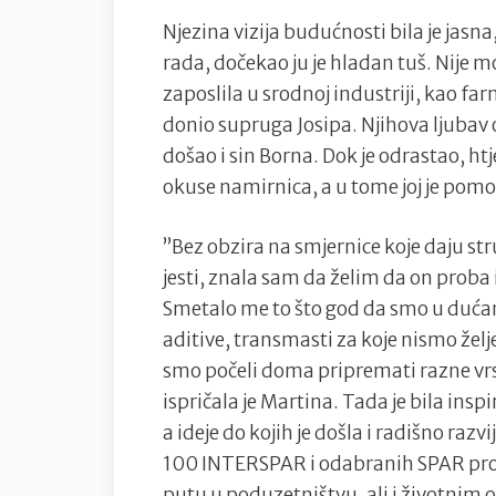
Njezina vizija budućnosti bila je jasna
rada, dočekao ju je hladan tuš. Nije m
zaposlila u srodnoj industriji, kao far
donio supruga Josipa. Njihova ljubav 
došao i sin Borna. Dok je odrastao, htj
okuse namirnica, a u tome joj je pomo
”Bez obzira na smjernice koje daju stru
jesti, znala sam da želim da on proba i
Smetalo me to što god da smo u dućanu
aditive, transmasti za koje nismo želj
smo počeli doma pripremati razne vrste
ispričala je Martina. Tada je bila in
a ideje do kojih je došla i radišno razv
100 INTERSPAR i odabranih SPAR pro
putu u poduzetništvu, ali i životnim 