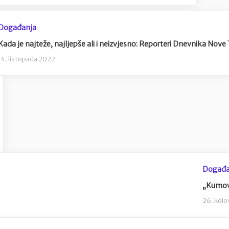
Događanja
Kada je najteže, najljepše ali i neizvjesno: Reporteri Dnevnika Nove 
14. listopada 2022
Događa
„Kumovi
26. kol