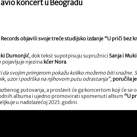
javio koncert u Beogradu
a
inglom
Heroina”
end
cords objavili svoje treće studijsko izdanje “U priči bez kr
anya
io
ki Dumonjić
, dok tekst supotpisuju supružnici
Sanja i Muk
javio
e pojavljuje njezina
kćer Nora
.
oncert
i da svojim primjerom pokažu koliko možemo biti snažne. S
eogradu
nik, uzor i podrška na njihovom putu odrastanja”
,
poručila j
azbenog putovanja, a proslavit će ga koncertom koji će se o
hodnih albuma i ujedno promovirati spomenuti album
“U pr
eljkuje u nadolazećoj 2023. godini.