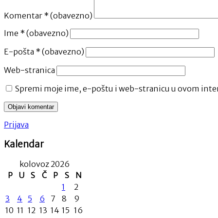
Komentar
* (obavezno)
Ime
* (obavezno)
E-pošta
* (obavezno)
Web-stranica
Spremi moje ime, e-poštu i web-stranicu u ovom inter
Prijava
Kalendar
kolovoz 2026
P
U
S
Č
P
S
N
1
2
3
4
5
6
7
8
9
10
11
12
13
14
15
16