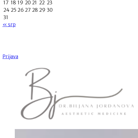
17
18
19
20
21
22
23
24
25
26
27
28
29
30
31
« srp
Prijava