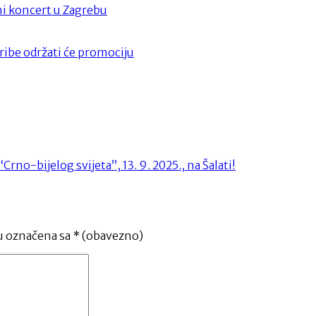
ni koncert u Zagrebu
ribe održati će promociju
no-bijelog svijeta”, 13. 9. 2025., na Šalati!
u označena sa
* (obavezno)