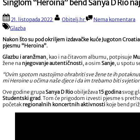
Singlom “Heroina” bend Sanya D Rio na
Posted
By
n
21. listopada 2022
Obitelj.hr
Nema komentara
on
S
Glazba
“
b
Nakon što su pod okriljem izdavačke kuće Jugoton Croatia Re
S
pjesmu “Heroina”.
D
R
Glazbu i aranžman
, kao i na čitavom albumu, potpisuje
Mu
na
žene na
njegovanje autentičnosti
, a osim
Sanje
, u spotu s
k
u
“Ovim spotom nastojimo ohrabriti sve žene te ih potaknut
B
mi Heroine u očima naše djece i da im trebamo biti svjetio
Ove godine grupa
Sanya D Rio
obilježava
15 godina
svog gl
Studentski grad
. Tom će prigodom izvesti pjesme s pret
početak
regionalnih koncertnih aktivnosti
koje bend priž