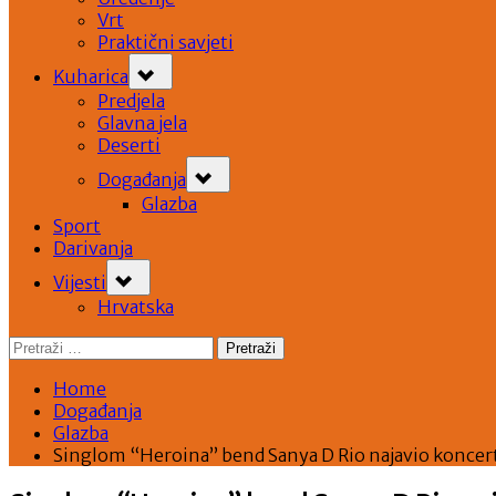
Vrt
Praktični savjeti
Toggle
Kuharica
sub-
menu
Predjela
Glavna jela
Deserti
Toggle
Događanja
sub-
menu
Glazba
Sport
Darivanja
Toggle
Vijesti
sub-
menu
Hrvatska
Pretraži:
Home
Događanja
Glazba
Singlom “Heroina” bend Sanya D Rio najavio koncer