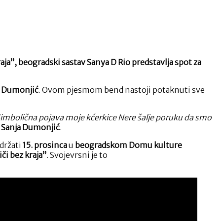
aja”, beogradski sastav Sanya D Rio predstavlja spot za
i Dumonjić
. Ovom pjesmom bend nastoji potaknuti sve
imbolična pojava moje kćerkice Nere šalje poruku da smo
e Sanja Dumonjić
.
držati
15. prosinca
u
beogradskom Domu kulture
iči bez kraja”
. Svojevrsni je to