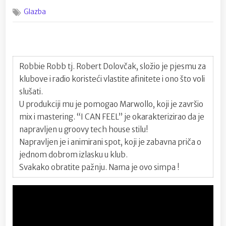
on
SINGL
Glazba
Robbie
Robb
“I
Can
Feel”
Robbie Robb tj. Robert Dolovčak, složio je pjesmu za
klubove i radio koristeći vlastite afinitete i ono što voli
slušati.
U produkciji mu je pomogao Marwollo, koji je završio
mix i mastering. “I CAN FEEL” je okarakterizirao da je
napravljen u groovy tech house stilu!
Napravljen je i animirani spot, koji je zabavna priča o
jednom dobrom izlasku u klub.
Svakako obratite pažnju. Nama je ovo simpa !