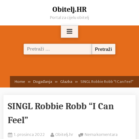
Skip
Obitelj.HR
to
Portal za cijelu obitelj
content
Pretraži:
Home
Događanja
Glazba
SINGL Robbie Robb “I Can Feel”
SINGL Robbie Robb “I Can
Feel”
Posted
By
na
1. prosinca 2022
Obitelj.hr
Nema komentara