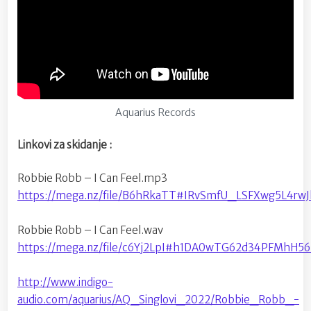
Aquarius Records
Linkovi za skidanje :
Robbie Robb – I Can Feel.mp3
https://mega.nz/file/B6hRkaTT#IRvSmfU_LSFXwg5L4rw
Robbie Robb – I Can Feel.wav
https://mega.nz/file/c6Yj2LpI#h1DA0wTG62d34PFMhH
http://www.indigo-
audio.com/aquarius/AQ_Singlovi_2022/Robbie_Robb_-