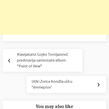
Navigacija
Klavijaturist Gojko Tomljanović
Previous
objava
❮
predstavlja samostalni album
Post:
“Point of View”
IAN i Zorica Kondža ušli u
Next
❯
‘VremepIov’
Post:
You may also like