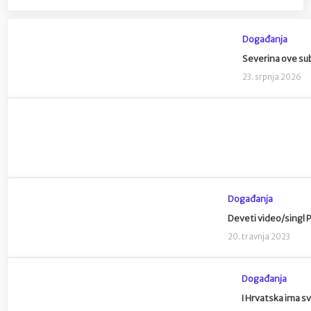
Događanja
Severina ove su
23. srpnja 2026
Događanja
Deveti video/singl P
20. travnja 2023
Događanja
I Hrvatska ima sv