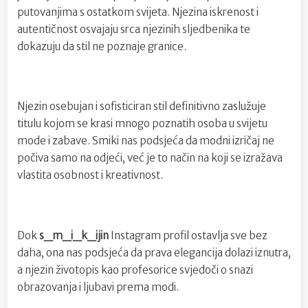
putovanjima s ostatkom svijeta. Njezina iskrenost i
autentičnost osvajaju srca njezinih sljedbenika te
dokazuju da stil ne poznaje granice.
Njezin osebujan i sofisticiran stil definitivno zaslužuje
titulu kojom se krasi mnogo poznatih osoba u svijetu
mode i zabave. Smiki nas podsjeća da modni izričaj ne
počiva samo na odjeći, već je to način na koji se izražava
vlastita osobnost i kreativnost.
Dok
s_m_i_k_ijin
Instagram profil ostavlja sve bez
daha, ona nas podsjeća da prava elegancija dolazi iznutra,
a njezin životopis kao profesorice svjedoči o snazi
obrazovanja i ljubavi prema modi.