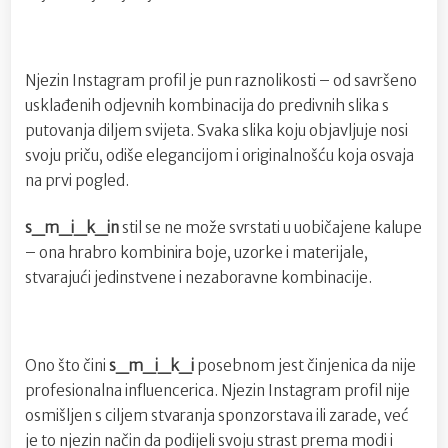
Njezin Instagram profil je pun raznolikosti – od savršeno
usklađenih odjevnih kombinacija do predivnih slika s
putovanja diljem svijeta. Svaka slika koju objavljuje nosi
svoju priču, odiše elegancijom i originalnošću koja osvaja
na prvi pogled.
s_m_i_k_in
stil se ne može svrstati u uobičajene kalupe
– ona hrabro kombinira boje, uzorke i materijale,
stvarajući jedinstvene i nezaboravne kombinacije.
Ono što čini
s_m_i_k_i
posebnom jest činjenica da nije
profesionalna influencerica. Njezin Instagram profil nije
osmišljen s ciljem stvaranja sponzorstava ili zarade, već
je to njezin način da podijeli svoju strast prema modi i