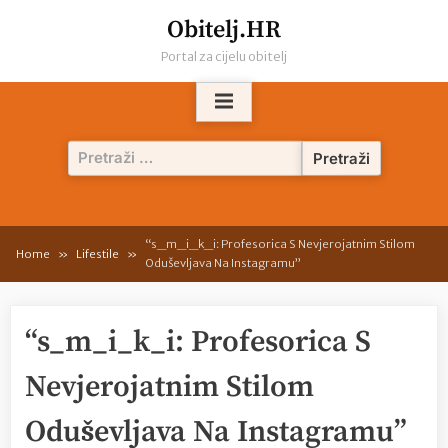
Skip
Obitelj.HR
to
Portal za cijelu obitelj
content
Pretraži:
“s_m_i_k_i: Profesorica S Nevjerojatnim Stilom
Home
Lifestile
Oduševljava Na Instagramu”
“s_m_i_k_i: Profesorica S
Nevjerojatnim Stilom
Oduševljava Na Instagramu”