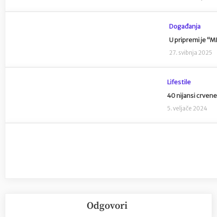
Događanja
U pripremi je “MI
27. svibnja 2025
Lifestile
40 nijansi crven
5. veljače 2024
Odgovori