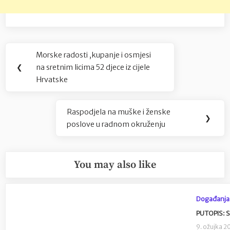
Navigacija
Morske radosti ,kupanje i osmjesi
Previous
objava
❮
na sretnim licima 52 djece iz cijele
Post:
Hrvatske
Raspodjela na muške i ženske
Next
❯
poslove u radnom okruženju
Post:
You may also like
Događanja
PUTOPIS: S
9. ožujka 2