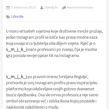
Posted
By
na
7. kolovoza 2023
Obitelj.hr
Nema komentara
on
“s_m_i_k
Lifestile
Profesoric
S
Nevjeroja
U moru virtualnih svjetova koje društvene mreže pružaju,
Stilom
jedan Instagram profil se ističe kao prava modna oaza
Oduševlja
Na
koja osvaja srca ljubitelja stila diljem svijeta. Riječ je o
Instagram
s_m_i_k_i
inače profesorici po zvanju, čija je modna
igra postala nevjerojatan hit na Instagramu.
s_m_i_k_i
po pravom imenu Smiljana Roguljić,
pretvorila je svoj Instagram profil u pravu inspiracijsku
platformu koja oduševljava svojih gotovo dvanaeset
tisuća sljedbenika. Ova skromna profesorica nije samo
simbol obrazovanja već i stilska ikona kojoj pozavide i
najiskusniji zaljubljenici u modu.