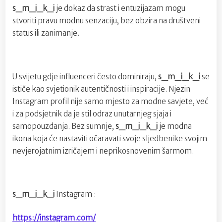
s_m_i_k_i
je dokaz da strast i entuzijazam mogu
stvoriti pravu modnu senzaciju, bez obzira na društveni
status ili zanimanje.
U svijetu gdje influenceri često dominiraju,
s_m_i_k_i
se
ističe kao svjetionik autentičnosti i inspiracije. Njezin
Instagram profil nije samo mjesto za modne savjete, već
i za podsjetnik da je stil odraz unutarnjeg sjaja i
samopouzdanja. Bez sumnje,
s_m_i_k_i
je modna
ikona koja će nastaviti očaravati svoje sljedbenike svojim
nevjerojatnim izričajem i neprikosnovenim šarmom.
s_m_i_k_i
Instagram :
https://instagram.com/