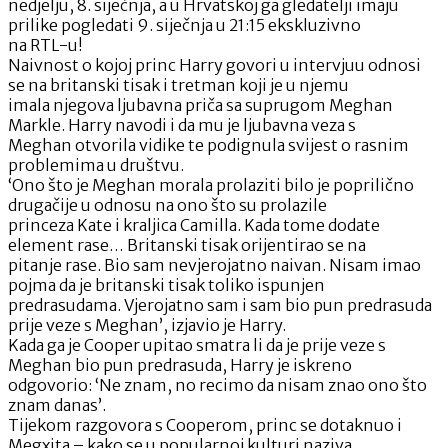
nedjelju, 8. siječnja, a u Hrvatskoj ga gledatelji imaju
prilike pogledati 9. siječnja u 21:15 ekskluzivno
na RTL-u!
Naivnost o kojoj princ Harry govori u intervjuu odnosi
se na britanski tisak i tretman koji je u njemu
imala njegova ljubavna priča sa suprugom Meghan
Markle. Harry navodi i da mu je ljubavna veza s
Meghan otvorila vidike te podignula svijest o rasnim
problemima u društvu.
‘Ono što je Meghan morala prolaziti bilo je poprilično
drugačije u odnosu na ono što su prolazile
princeza Kate i kraljica Camilla. Kada tome dodate
element rase… Britanski tisak orijentirao se na
pitanje rase. Bio sam nevjerojatno naivan. Nisam imao
pojma da je britanski tisak toliko ispunjen
predrasudama. Vjerojatno sam i sam bio pun predrasuda
prije veze s Meghan’, izjavio je Harry.
Kada ga je Cooper upitao smatra li da je prije veze s
Meghan bio pun predrasuda, Harry je iskreno
odgovorio: ‘Ne znam, no recimo da nisam znao ono što
znam danas’.
Tijekom razgovora s Cooperom, princ se dotaknuo i
Megxita – kako se u popularnoj kulturi naziva