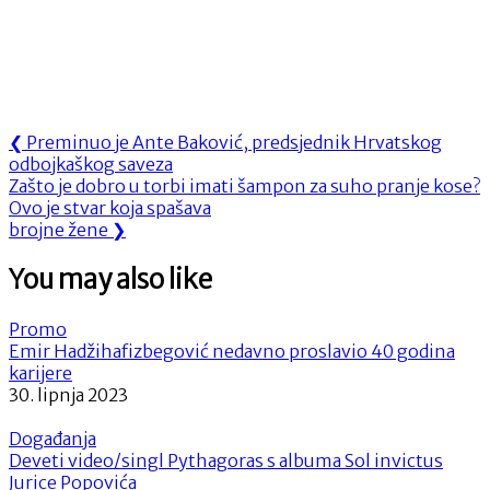
Navigacija
Previous
❮
Preminuo je Ante Baković, predsjednik Hrvatskog
Post:
odbojkaškog saveza
objava
Next
Zašto je dobro u torbi imati šampon za suho pranje kose?
Post:
Ovo je stvar koja spašava
brojne žene
❯
You may also like
Promo
Emir Hadžihafizbegović nedavno proslavio 40 godina
karijere
30. lipnja 2023
Događanja
Deveti video/singl Pythagoras s albuma Sol invictus
Jurice Popovića