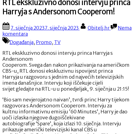
RTL ekskluzivno donosi intervju princa
Harryja s Andersonom Cooperom!
Posted
By
7. siječnja 2023
7. siječnja 2023
Obitelj.hr
Nema
on
na
komentara
RTL
Događanja
,
Promo
,
TV
ekskluzivno
donosi
RTL ekskluzivno donosi intervju princa Harryja s
intervju
Andersonom
princa
Cooperom. Svega dan nakon prikazivanja na američkom
Harryja
CBS-u, RTL donosi ekskluzivnu ispovijest princa
s
Harryja u razgovoru s jednim od najvećih televizijskih
Andersonom
imena današnjice. Intervju koji iščekuje cijeli
Cooperom!
svijet gledajte na RTL-u u ponedjeljak, 9. siječnja u 21:15!
‘Bio sam nevjerojatno naivan’, tvrdi princ Harry tijekom
razgovora s Andersonom Cooperom. Intervju za
kultnu informativnu emisiju ’60 Minutes’, Harry je dao
uoči izlaska njegove dugoiščekivane
autobiografije ‘Spare’, koja izlazi 10. siječnja. Intervju
prikazuje američki televizijski kanal CBS u