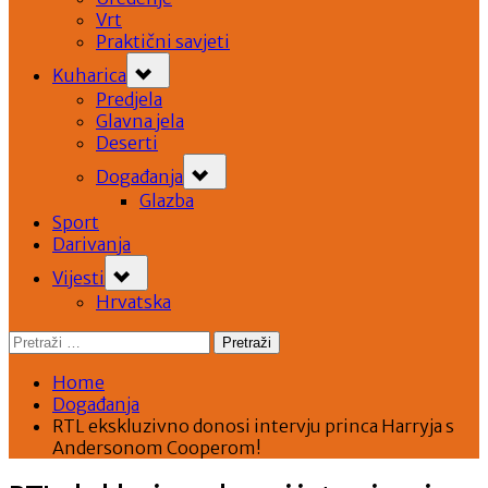
Vrt
Praktični savjeti
Toggle
Kuharica
sub-
menu
Predjela
Glavna jela
Deserti
Toggle
Događanja
sub-
menu
Glazba
Sport
Darivanja
Toggle
Vijesti
sub-
menu
Hrvatska
Pretraži:
Home
Događanja
RTL ekskluzivno donosi intervju princa Harryja s
Andersonom Cooperom!