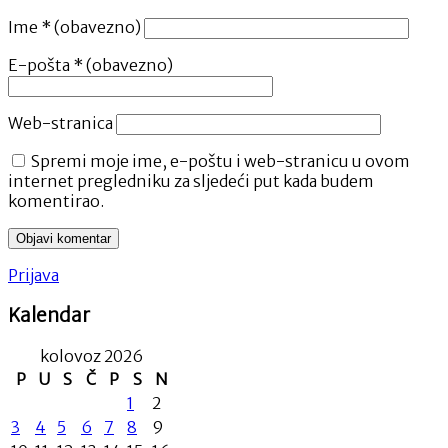
Ime
* (obavezno)
E-pošta
* (obavezno)
Web-stranica
Spremi moje ime, e-poštu i web-stranicu u ovom
internet pregledniku za sljedeći put kada budem
komentirao.
Prijava
Kalendar
kolovoz 2026
P
U
S
Č
P
S
N
1
2
3
4
5
6
7
8
9