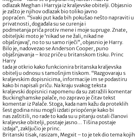
odlazak Meghan i Harryja iz kraljevske obitelji. Objasnio
je zašto je njihov odlazak bio toliko javno
popraćen. “Svaki put kada bih pokušao nešto napraviti u
privatnosti, događala su se curenja i
podmetanja priča protiv mene i moje supruge. Znate,
obiteljski moto je ‘nikad se ne žali, nikad ne
objašnjavaj’, no to su samo riječi”, objasnio je Harry.
Bilo je, nadovezao se Anderson Cooper, puno
objašnjavanja – kroz priče u britanskom tisku. Princ
Harry
tada je otkrio kako funkcionira britanska kraljevska
obitelj u odnosu s tamošnjim tiskom. “Razgovaraju s
kraljevskim dopisnicima, informacije im se podastiru
kako bi napisali priču. Na kraju svakog teksta
kraljevski dopisnici napomenu da su zatražili komentar
Buckinghamske palače, no zapravo je čitav tekst
komentar iz Palače. Stoga, kada nam kažu da proteklih
šest godina nisu mogli izdati priopćenje kako bi
nas zaštitili, no rade to kada su u pitanju ostali članovi
kraljevske obitelji, postaje jasno… Tišina postaje
izdaja”, zaključio je princ.
Britanski tisak, rasizam, Megxit – to je tek dio tema kojih