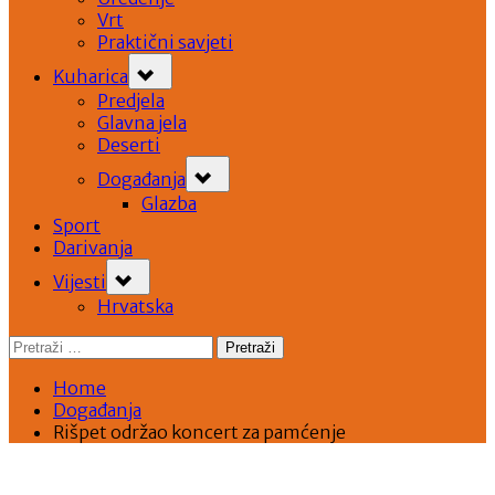
Vrt
Praktični savjeti
Toggle
Kuharica
sub-
menu
Predjela
Glavna jela
Deserti
Toggle
Događanja
sub-
menu
Glazba
Sport
Darivanja
Toggle
Vijesti
sub-
menu
Hrvatska
Pretraži:
Home
Događanja
Rišpet održao koncert za pamćenje