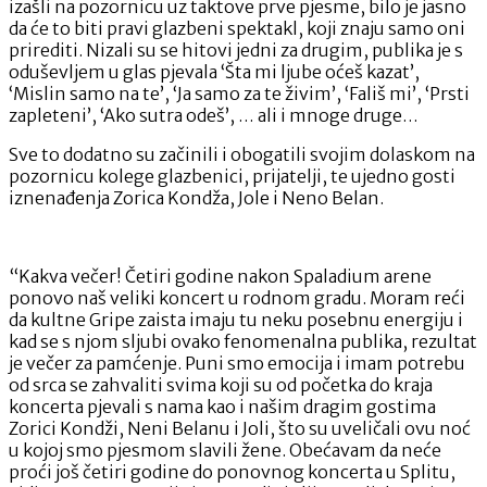
izašli na pozornicu uz taktove prve pjesme, bilo je jasno
da će to biti pravi glazbeni spektakl, koji znaju samo oni
prirediti. Nizali su se hitovi jedni za drugim, publika je s
oduševljem u glas pjevala ‘Šta mi ljube oćeš kazat’,
‘Mislin samo na te’, ‘Ja samo za te živim’, ‘Fališ mi’, ‘Prsti
zapleteni’, ‘Ako sutra odeš’, … ali i mnoge druge…
Sve to dodatno su začinili i obogatili svojim dolaskom na
pozornicu kolege glazbenici, prijatelji, te ujedno gosti
iznenađenja Zorica Kondža, Jole i Neno Belan.
“Kakva večer! Četiri godine nakon Spaladium arene
ponovo naš veliki koncert u rodnom gradu. Moram reći
da kultne Gripe zaista imaju tu neku posebnu energiju i
kad se s njom sljubi ovako fenomenalna publika, rezultat
je večer za pamćenje. Puni smo emocija i imam potrebu
od srca se zahvaliti svima koji su od početka do kraja
koncerta pjevali s nama kao i našim dragim gostima
Zorici Kondži, Neni Belanu i Joli, što su uveličali ovu noć
u kojoj smo pjesmom slavili žene. Obećavam da neće
proći još četiri godine do ponovnog koncerta u Splitu,