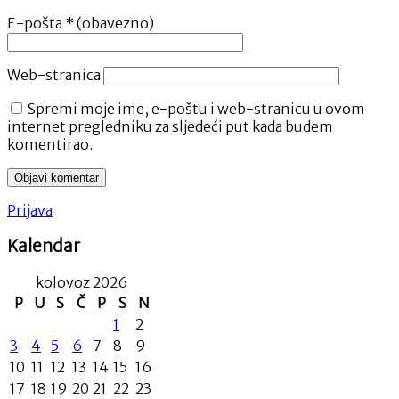
E-pošta
* (obavezno)
Web-stranica
Spremi moje ime, e-poštu i web-stranicu u ovom
internet pregledniku za sljedeći put kada budem
komentirao.
Prijava
Kalendar
kolovoz 2026
P
U
S
Č
P
S
N
1
2
3
4
5
6
7
8
9
10
11
12
13
14
15
16
17
18
19
20
21
22
23