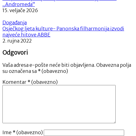
„Andromeda”
15. veljače 2026
Događanja
Osječkog ljeta kulture- Panonska filharmonija izvodi
najveće hitove ABBE
2. rujna 2022
Odgovori
Vaša adresa e-pošte neće biti objavljena.
Obavezna polja
su označena sa
* (obavezno)
Komentar
* (obavezno)
Ime
* (obavezno)