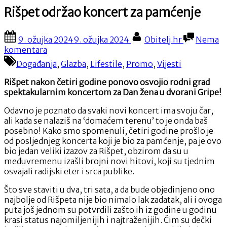
Rišpet održao koncert za pamćenje
Posted
By
9. ožujka 2024
9. ožujka 2024
Obitelj.hr
Nema
on
na
komentara
Rišpet
Događanja
,
Glazba
,
Lifestile
,
Promo
,
Vijesti
održao
koncert
Rišpet nakon četiri godine ponovo osvojio rodni grad
za
spektakularnim koncertom za Dan žena u dvorani Gripe!
pamćenje
Odavno je poznato da svaki novi koncert ima svoju čar,
ali kada se nalaziš na ‘domaćem terenu’ to je onda baš
posebno! Kako smo spomenuli, četiri godine prošlo je
od posljednjeg koncerta koji je bio za pamćenje, pa je ovo
bio jedan veliki izazov za Rišpet, obzirom da su u
međuvremenu izašli brojni novi hitovi, koji su tjednim
osvajali radijski eter i srca publike.
Što sve staviti u dva, tri sata, a da bude objedinjeno ono
najbolje od Rišpeta nije bio nimalo lak zadatak, ali i ovoga
puta još jednom su potvrdili zašto ih iz godine u godinu
krasi status najomiljenijih i najtraženijih. Čim su dečki