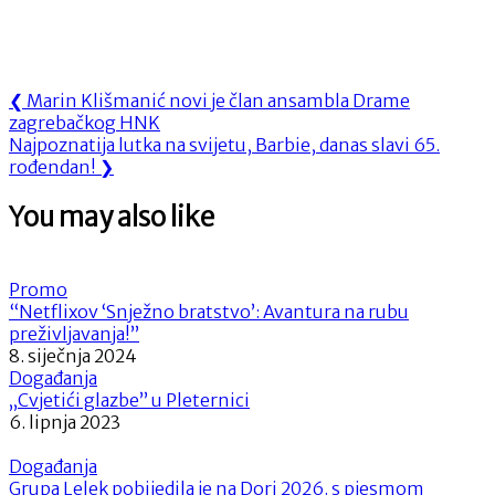
Navigacija
Previous
❮
Marin Klišmanić novi je član ansambla Drame
Post:
zagrebačkog HNK
objava
Next
Najpoznatija lutka na svijetu, Barbie, danas slavi 65.
Post:
rođendan!
❯
You may also like
Promo
“Netflixov ‘Snježno bratstvo’: Avantura na rubu
preživljavanja!”
8. siječnja 2024
Događanja
„Cvjetići glazbe” u Pleternici
6. lipnja 2023
Događanja
Grupa Lelek pobijedila je na Dori 2026. s pjesmom