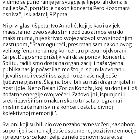
vidimo se puno ranije jer svugdje je lijepo, ali doma je
najljepše.”, poručio je nakon koncerta Pero Kozomara
osnivač, i skladatelj Rišpeta.
Ni prvi glas Rišpeta, Ivo Amulić, koji je kao i uvijek
maestralno izveo svaki stih i podizao atmosferu do
maksimuma, nije skrivao svoje zadovoljstvo sinoćnjim
nastupom, ”Šta mogu reći, presretan sam nakon ovog
velikog fenomenalnog koncerta u prepunoj dvorani
Gripe. Dugo smo priželjkivali da se ponovi koncert u
Splitu, radili smo dosta na organizaciji i naša vjerna
publika nas je počastila time što je ispunila dvoranu.
Pjevali smo i veselili se zajedno uz naše najljepše
ljubavne pjesme. Šlag na torti bili su naši dragi prijatelji i
gosti Jole, Neno Belan i Zorica Kondža, koji su donijeli još
dodatne energije ovoj večeri. Zadovoljni, ispunjeni i
sretni završili smo nakon skoro tri sata programa i
mislim da će nam svima koncert ostat u divnoj
kolektivnoj memoriji”.
Svi oni koji su bili dio ove nezaboravne večeri, sa sobom
su ponijeli samo najljepše uspomene, pozitivne emocije
i prepuno srce kao i želju za neki ponovni susret sa