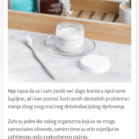
Nije tajna da se i sam zeolit već dugo koristi u njezi usne
šupljine, ali i kao pomoć kod raznih dentalnih problema i
stanja zbog svog moćnog detoksikacijskog djelovanja.
Zubi su jedini dio našeg organizma koji se ne mogu
samostalno obnoviti, samim time su vrlo osjetljivi te
zahtijevaju našu svakodnevnu pažnju.