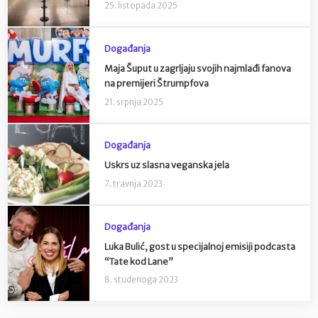
25. listopada 2025
Događanja
Maja Šuput u zagrljaju svojih najmlađi fanova
na premijeri Štrumpfova
21. srpnja 2025
Događanja
Uskrs uz slasna veganska jela
7. travnja 2023
Događanja
Luka Bulić, gost u specijalnoj emisiji podcasta
“Tate kod Lane”
8. studenoga 2023