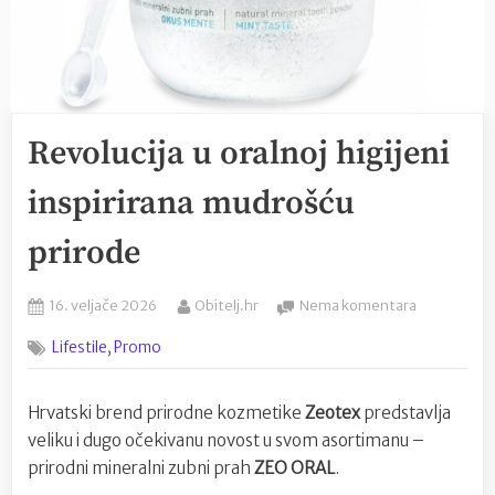
Revolucija u oralnoj higijeni
inspirirana mudrošću
prirode
Posted
By
na
16. veljače 2026
Obitelj.hr
Nema komentara
on
Revolucija
,
Lifestile
Promo
u
oralnoj
higijeni
Hrvatski brend prirodne kozmetike
Zeotex
predstavlja
inspirirana
veliku i dugo očekivanu novost u svom asortimanu –
mudrošću
prirode
prirodni mineralni zubni prah
ZEO ORAL
.