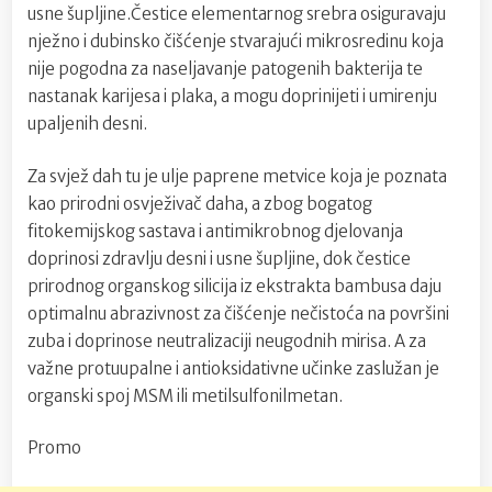
usne šupljine.Čestice elementarnog srebra osiguravaju
nježno i dubinsko čišćenje stvarajući mikrosredinu koja
nije pogodna za naseljavanje patogenih bakterija te
nastanak karijesa i plaka, a mogu doprinijeti i umirenju
upaljenih desni.
Za svjež dah tu je ulje paprene metvice koja je poznata
kao prirodni osvježivač daha, a zbog bogatog
fitokemijskog sastava i antimikrobnog djelovanja
doprinosi zdravlju desni i usne šupljine, dok čestice
prirodnog organskog silicija iz ekstrakta bambusa daju
optimalnu abrazivnost za čišćenje nečistoća na površini
zuba i doprinose neutralizaciji neugodnih mirisa. A za
važne protuupalne i antioksidativne učinke zaslužan je
organski spoj MSM ili metilsulfonilmetan.
Promo