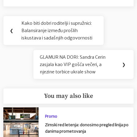
Navigacija
Kako biti dobri roditelji i supružnici:
Previous
objava
❮
Balansiranje između prošlih
Post:
iskustava i sadašnjih odgovornosti
GLAMUR NA DORI: Sandra Cerin
Next
zasjala kao VIP gošća večeri, a
❯
Post:
njezine torbice ukrale show
You may also like
Promo
Zimski red letenja: donosimo pregled linija po
danima prometovanja