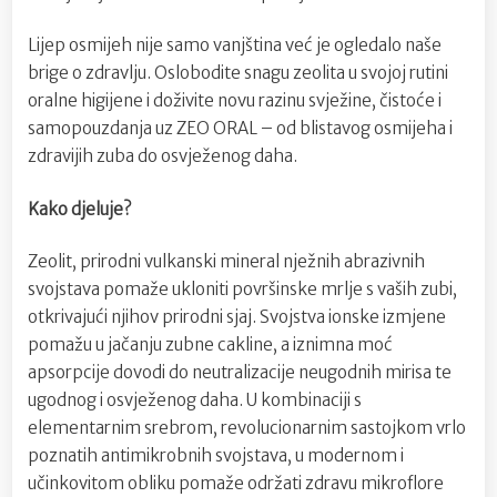
Lijep osmijeh nije samo vanjština već je ogledalo naše
brige o zdravlju. Oslobodite snagu zeolita u svojoj rutini
oralne higijene i doživite novu razinu svježine, čistoće i
samopouzdanja uz ZEO ORAL – od blistavog osmijeha i
zdravijih zuba do osvježenog daha.
Kako djeluje?
Zeolit, prirodni vulkanski mineral nježnih abrazivnih
svojstava pomaže ukloniti površinske mrlje s vaših zubi,
otkrivajući njihov prirodni sjaj. Svojstva ionske izmjene
pomažu u jačanju zubne cakline, a iznimna moć
apsorpcije dovodi do neutralizacije neugodnih mirisa te
ugodnog i osvježenog daha. U kombinaciji s
elementarnim srebrom, revolucionarnim sastojkom vrlo
poznatih antimikrobnih svojstava, u modernom i
učinkovitom obliku pomaže održati zdravu mikroflore