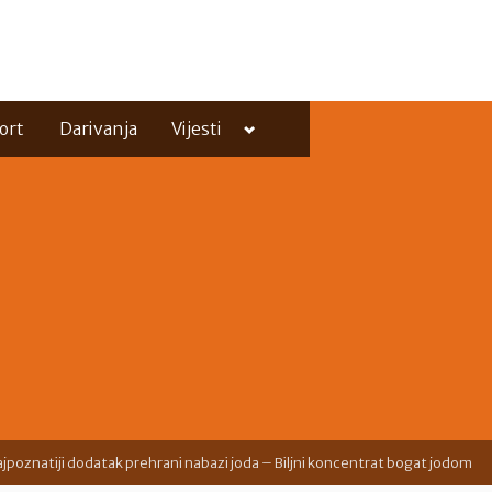
Toggle
ort
Darivanja
Vijesti
sub-
menu
Toggle
sub-
menu
jpoznatiji dodatak prehrani nabazi joda – Biljni koncentrat bogat jodom