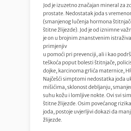
Jod je izuzetno značajan mineral za zdra
prostate. Nedostatak joda s vremeno
(smanjenog lučenja hormona štitnjače),
štitne žlijezde). Jod je od iznimne va
je on u brojnim znanstvenim istraživ
primjenjiv
u pomoći pri prevenciji, ali i kao po
teškoća poput bolesti štitnjače, polic
dojke, karcinoma grlića maternice, HP
Najčešći simptomi nedostatka joda ukl
mišićima, sklonost debljanju, smanjen
suhu kožu i lomljive nokte. Ovi svi si
štitne žlijezde. Osim povećanog rizik
joda, postoje uvjerljivi dokazi da manj
žlijezde.