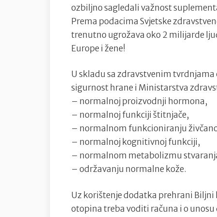
ozbiljno sagledali važnost suplement
Prema podacima Svjetske zdravstvene
trenutno ugrožava oko 2 milijarde ljud
Europe i žene!
U skladu sa zdravstvenim tvrdnjama 
sigurnost hrane i Ministarstva zdravs
– normalnoj proizvodnji hormona,
– normalnoj funkciji štitnjače,
– normalnom funkcioniranju živčano
– normalnoj kognitivnoj funkciji,
– normalnom metabolizmu stvaranja 
– održavanju normalne kože.
Uz korištenje dodatka prehrani Biljn
otopina treba voditi računa i o unosu