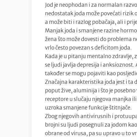
Jod je neophodan i za normalan razvoj
nedostatak joda može povećati rizik
a može biti i razlog pobačaja, ali i p
Manjak joda i smanjene razine hormon
žena što može dovesti do problema ne
vrlo često povezan s deficitom joda.
Kada je u pitanju mentalno zdravlje,
se ljudi javlja depresija i anksioznost
također se mogu pojaviti kao posljedic
Značajna karakteristika joda jest i ta
poput žive, aluminija i što je posebno
receptore u slučaju njegova manjka ili
uzroka smanjene funkcije štitnjače.
Zbog njegovih antivirusnih i protuupal
brojni su ljudi posegnuli za jodom k
obrane od virusa, pa su upravo u to v