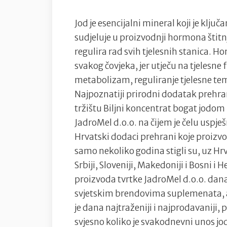
Jod je esencijalni mineral koji je klju
sudjeluje u proizvodnji hormona štitn
regulira rad svih tjelesnih stanica. H
svakog čovjeka, jer utječu na tjelesne 
metabolizam, reguliranje tjelesne tem
Najpoznatiji prirodni dodatak prehr
tržištu Biljni koncentrat bogat jodom
JadroMel d.o.o. na čijem je čelu uspj
Hrvatski dodaci prehrani koje proizvod
samo nekoliko godina stigli su, uz Hrv
Srbiji, Sloveniji, Makedoniji i Bosni 
proizvoda tvrtke JadroMel d.o.o. dan
svjetskim brendovima suplemenata, a
je dana najtraženiji i najprodavaniji, p
svjesno koliko je svakodnevni unos jo