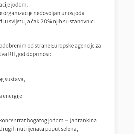
acije jodom.
 organizacije nedovoljan unos joda
i u svijetu, a čak 20% njih su stanovnici
odobrenim od strane Europske agencije za
tva RH, jod doprinosi:
g sustava,
energije,
i koncentrat bogatog jodom – Jadrankina
 drugih nutrijenata poput selena,