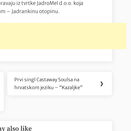
avaju iz tvrtke JadroMel d.o.o. koja
dom – Jadrankinu otopinu.
Prvi singl Castaway Soulsa na
Next
❯
hrvatskom jeziku – “Kazaljke”
Post:
y also like