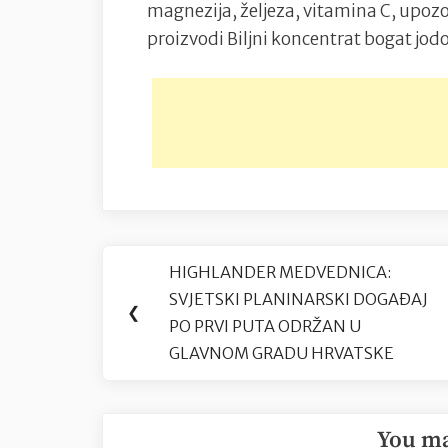
magnezija, željeza, vitamina C, upozor
proizvodi Biljni koncentrat bogat jo
Navigacija
HIGHLANDER MEDVEDNICA:
Previous
objava
SVJETSKI PLANINARSKI DOGAĐAJ
Post:
❮
PO PRVI PUTA ODRŽAN U
GLAVNOM GRADU HRVATSKE
You ma