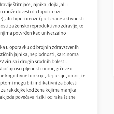
vlje štitnjače, jajnika, dojki, ali i
m može dovesti do hipotireoze
 ali i hipertireoze (pretjerane aktivnosti
žnosti za žensko reproduktivno zdravlje, te
anjima potvrđen kao univerzalno
drška u oporavku od brojnih zdravstvenih
ističnih jajnika, neplodnosti, karcinoma
V virusa i drugih srodnih bolesti.
jučuju iscrpljenost i umor, grčeve u
e kognitivne funkcije, depresiju, umor, te
mptomi mogu biti indikativni za bolesti
a za rak dojke kod žena kojima manjka
ak joda povećava rizik i od raka štitne