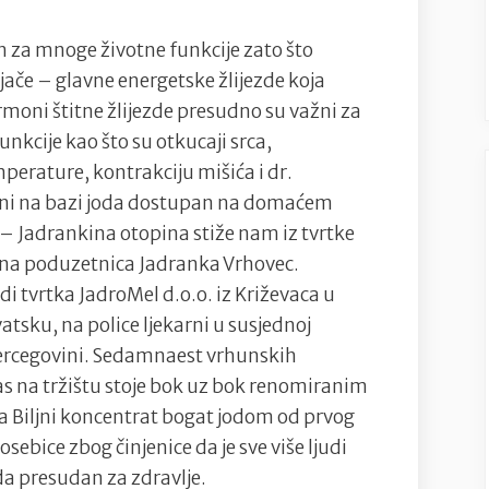
na
čan za mnoge životne funkcije zato što
bazi
jače – glavne energetske žlijezde koja
joda
ormoni štitne žlijezde presudno su važni za
–
funkcije kao što su otkucaji srca,
Biljni
perature, kontrakciju mišića i dr.
koncentrat
bogat
ani na bazi joda dostupan na domaćem
jodom
 – Jadrankina otopina stiže nam iz tvrtke
ešna poduzetnica Jadranka Vrhovec.
i tvrtka JadroMel d.o.o. iz Križevaca u
atsku, na police ljekarni u susjednoj
i Hercegovini. Sedamnaest vrhunskih
as na tržištu stoje bok uz bok renomiranim
 Biljni koncentrat bogat jodom od prvog
osebice zbog činjenice da je sve više ljudi
da presudan za zdravlje.