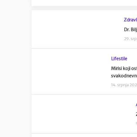
Zdravl
Dr. Bi
29. sr
Lifestile
Mirisi koji o
svakodnevnu 
14. srpnja 20