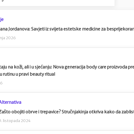
je
ljana Jordanova: Savjeti iz svijeta estetske medicine za besprijekoran
pnja 2026
staju na koži, ali i u sjećanju: Nova generacija body care proizvoda pr
rutinu u pravi beauty ritual
26
Alternativa
Zašto obojiti obrve i trepavice? Stručnjakinja otkriva kako da zablis
9. listopada 2024