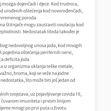
 mozga dojenčadi i djece. Kod trudnica,
 od urođenih oštećenja kod novorođenčadi,
rijevremenog poroda.
a štitnjače mogu zaustaviti ovulaciju kod
plodnosti. Nedostatak libida također je
 zbog nedovoljnog unosa joda, kod mnogih
. A pojedina oštećenja perifernih nervi,
a deficita joda.
 da iz organizma uklanja teške metale,
 važno, broma, koji se veže na jodne
 nedostatka, što može biti još jedan od
nih svojstava, uz pojavljivanje covida 19,
ao čuvarom imuniteta i prvom linijom
rijeme mnogi po prvi puta u životu