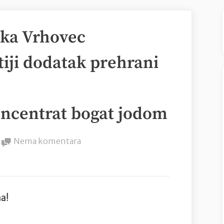
nka Vrhovec
tiji dodatak prehrani
koncentrat bogat jodom
na
Nema komentara
Poduzetnica
Jadranka
Vrhovec
proizvodi najpoznatiji
na!
dodatak
prehrani