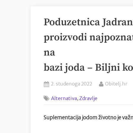
Poduzetnica Jadra
proizvodi najpozna
na
bazi joda – Biljni 
Posted
By
2. studenoga 2022
Obitelj.hr
on
,
Alternativa
Zdravlje
Suplementacija jodom životno je važ