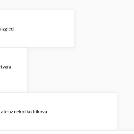
 izgled
etvara
tate uz nekoliko trikova