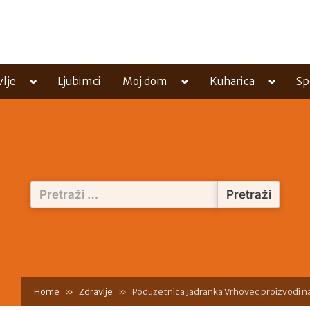
Toggle
Toggle
Toggle
vlje
Ljubimci
Moj dom
Kuharica
Sp
sub-
sub-
sub-
menu
menu
menu
Pretraži:
Home
Zdravlje
Poduzetnica Jadranka Vrhovec proizvodi na