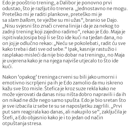
Edo je pooštrio trening, a Dalibor je ponovno prvi
odustao, što je razljutilo trenera. „Jednostavno ne mogu.
Preteško mi je raditi plankove, preteško mi je
sa
slam
ballom,
te vježbe su mi užas“, branio se Dajo.
„Nisu svjesni što znači crvena linija i da je za nekog to
zadnji trening koji zajedno radimo“, rekao je Edo. Maja je
ispitivala Josipa boji li se što ide kući na tjedan dana, no
on joj je odlučno rekao: „Neću se pokolebati, radit ću sve
kako treba i dati sve od sebe.“ Ipak, kasnije rastužio i
rasplakao misleći da nije bio dobar na treningu, no Maja
je uvjerena kako je na njega najviše utjecalo to što ide
kući.
Nakon ‘opakog’ treninga crveni su bili jako umorni i
emotivno iscrpljeni pa ih je Edo zamolio da mu iskreno
kažu sve što misle. Štefica je kroz suze rekla kako ne
može vjerovati da danas nisu ništa dobro napravili i da ih
on nikad ne diže nego samo spušta. Edo je bio sretan što
je sve izbacila iz sebe te su se naposljetku zagrlili. „Prvi
put sam reagirala kao danas, ali nakupilo se“, zaključila je
Štefi, a Edo objasnio kako je i to jedan od način
otpuštanja stresa.