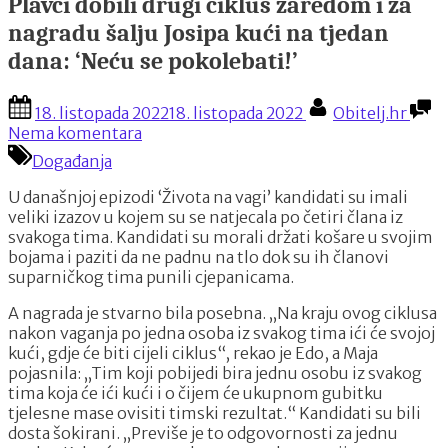
Plavci dobili drugi ciklus zaredom i za
nagradu šalju Josipa kući na tjedan
dana: ‘Neću se pokolebati!’
Posted
By
18. listopada 2022
18. listopada 2022
Obitelj.hr
on
na
Nema komentara
Plavci
Događanja
dobili
drugi
U današnjoj epizodi ‘Života na vagi’ kandidati su imali
ciklus
veliki izazov u kojem su se natjecala po četiri člana iz
zaredom
svakoga tima. Kandidati su morali držati košare u svojim
i
bojama i paziti da ne padnu na tlo dok su ih članovi
za
suparničkog tima punili cjepanicama.
nagradu
šalju
A nagrada je stvarno bila posebna. „Na kraju ovog ciklusa
Josipa
nakon vaganja po jedna osoba iz svakog tima ići će svojoj
kući
kući, gdje će biti cijeli ciklus“, rekao je Edo, a Maja
na
pojasnila: „Tim koji pobijedi bira jednu osobu iz svakog
tjedan
tima koja će ići kući i o čijem će ukupnom gubitku
dana:
tjelesne mase ovisiti timski rezultat.“ Kandidati su bili
‘Neću
dosta šokirani. „Previše je to odgovornosti za jednu