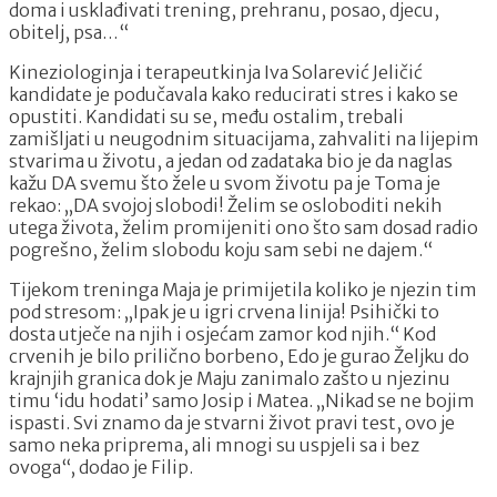
doma i usklađivati trening, prehranu, posao, djecu,
obitelj, psa…“
Kineziologinja i terapeutkinja Iva Solarević Jeličić
kandidate je podučavala kako reducirati stres i kako se
opustiti. Kandidati su se, među ostalim, trebali
zamišljati u neugodnim situacijama, zahvaliti na lijepim
stvarima u životu, a jedan od zadataka bio je da naglas
kažu DA svemu što žele u svom životu pa je Toma je
rekao: „DA svojoj slobodi! Želim se osloboditi nekih
utega života, želim promijeniti ono što sam dosad radio
pogrešno, želim slobodu koju sam sebi ne dajem.“
Tijekom treninga Maja je primijetila koliko je njezin tim
pod stresom: „Ipak je u igri crvena linija! Psihički to
dosta utječe na njih i osjećam zamor kod njih.“ Kod
crvenih je bilo prilično borbeno, Edo je gurao Željku do
krajnjih granica dok je Maju zanimalo zašto u njezinu
timu ‘idu hodati’ samo Josip i Matea. „Nikad se ne bojim
ispasti. Svi znamo da je stvarni život pravi test, ovo je
samo neka priprema, ali mnogi su uspjeli sa i bez
ovoga“, dodao je Filip.