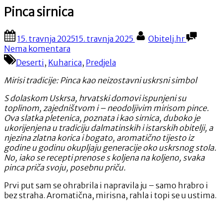
Pinca sirnica
Posted
By
15. travnja 2025
15. travnja 2025
Obitelj.hr
on
na
Nema komentara
Pinca
Deserti
,
Kuharica
,
Predjela
sirnica
Mirisi tradicije: Pinca kao neizostavni uskrsni simbol
S dolaskom Uskrsa, hrvatski domovi ispunjeni su
toplinom, zajedništvom i – neodoljivim mirisom pince.
Ova slatka pletenica, poznata i kao sirnica, duboko je
ukorijenjena u tradiciju dalmatinskih i istarskih obitelji, a
njezina zlatna korica i bogato, aromatično tijesto iz
godine u godinu okupljaju generacije oko uskrsnog stola.
No, iako se recepti prenose s koljena na koljeno, svaka
pinca priča svoju, posebnu priču.
Prvi put sam se ohrabrila i napravila ju – samo hrabro i
bez straha. Aromatična, mirisna, rahla i topi se u ustima.