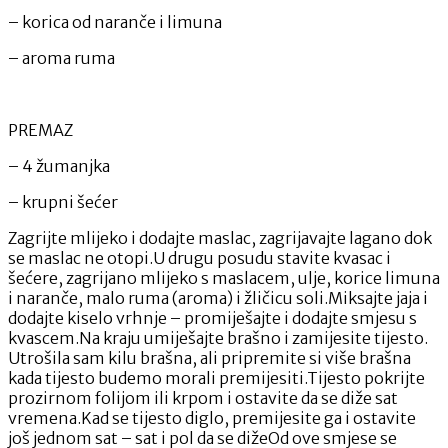
– korica od naranče i limuna
– aroma ruma
PREMAZ
– 4 žumanjka
– krupni šećer
Zagrijte mlijeko i dodajte maslac, zagrijavajte lagano dok
se maslac ne otopi.U drugu posudu stavite kvasac i
šećere, zagrijano mlijeko s maslacem, ulje, korice limuna
i naranče, malo ruma (aroma) i žličicu soli.Miksajte jaja i
dodajte kiselo vrhnje – promiješajte i dodajte smjesu s
kvascem.Na kraju umiješajte brašno i zamijesite tijesto.
Utrošila sam kilu brašna, ali pripremite si više brašna
kada tijesto budemo morali premijesiti.Tijesto pokrijte
prozirnom folijom ili krpom i ostavite da se diže sat
vremena.Kad se tijesto diglo, premijesite ga i ostavite
još jednom sat – sat i pol da se dižeOd ove smjese se