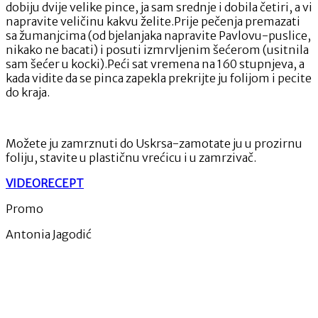
dobiju dvije velike pince, ja sam srednje i dobila četiri, a vi
napravite veličinu kakvu želite.Prije pečenja premazati
sa žumanjcima (od bjelanjaka napravite Pavlovu-puslice,
nikako ne bacati) i posuti izmrvljenim šećerom (usitnila
sam šećer u kocki).Peći sat vremena na 160 stupnjeva, a
kada vidite da se pinca zapekla prekrijte ju folijom i pecite
do kraja.
Možete ju zamrznuti do Uskrsa-zamotate ju u prozirnu
foliju, stavite u plastičnu vrećicu i u zamrzivač.
VIDEORECEPT
Promo
Antonia Jagodić