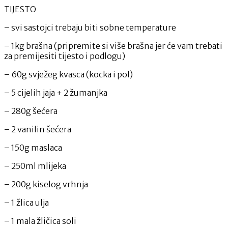
TIJESTO
– svi sastojci trebaju biti sobne temperature
– 1kg brašna (pripremite si više brašna jer će vam trebati
za premijesiti tijesto i podlogu)
– 60g svježeg kvasca (kocka i pol)
– 5 cijelih jaja + 2 žumanjka
– 280g šećera
– 2 vanilin šećera
– 150g maslaca
– 250ml mlijeka
– 200g kiselog vrhnja
– 1 žlica ulja
– 1 mala žličica soli