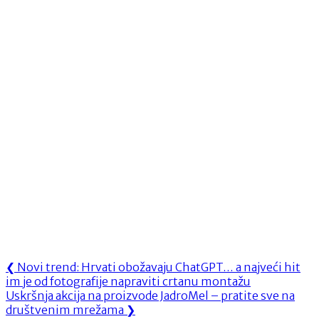
Navigacija
Previous
❮
Novi trend: Hrvati obožavaju ChatGPT… a najveći hit
Post:
im je od fotografije napraviti crtanu montažu
objava
Next
Uskršnja akcija na proizvode JadroMel – pratite sve na
Post:
društvenim mrežama
❯