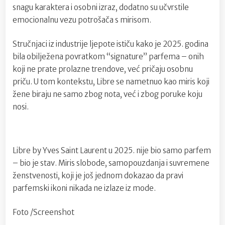
snagu karaktera i osobni izraz, dodatno su učvrstile
emocionalnu vezu potrošača s mirisom.
Stručnjaci iz industrije ljepote ističu kako je 2025. godina
bila obilježena povratkom “signature” parfema – onih
koji ne prate prolazne trendove, već pričaju osobnu
priču. U tom kontekstu, Libre se nametnuo kao miris koji
žene biraju ne samo zbog nota, već i zbog poruke koju
nosi.
Libre by Yves Saint Laurent u 2025. nije bio samo parfem
– bio je stav. Miris slobode, samopouzdanja i suvremene
ženstvenosti, koji je još jednom dokazao da pravi
parfemski ikoni nikada ne izlaze iz mode.
Foto /Screenshot