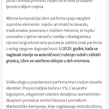
poruci brenda ponovno zasjeo na vrhove prodajnih
ljestvica diljem svijeta.
Mirisna kompozicija Libre parfema spaja naizgled
suprotne elemente: svježu i aromatičnu lavandu,
tradicionalno povezanu s muškim mirisima, te toplu i
senzualnu cvjetnu naranču i vaniliju s Madagaskara.
Upravo ta igra kontrasta postala je zaštitni znak parfema
i razlog njegove dugovječnosti.
U 2025. godini, kada se
naglasak stavlja na autentičnost i rušenje rodnih i stilskih
granica, Libre se savršeno uklopio u duh vremena.
Veliku ulogu u popularnosti parfema ima i snažan vizualni
identitet. Prepoznatljiva bočica s YSL Cassandre
logotipom, elegantnim zlatnim detaljima i asimetričnim
dizajnom postala je simbol luksuza s pomakom.
Marketinške kampanje, koje naglašavaju slobodu izbora,