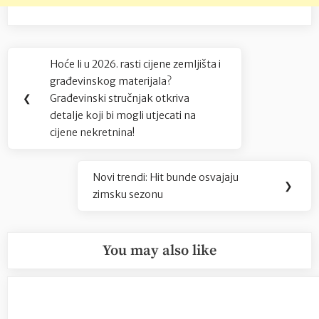
Navigacija
Hoće li u 2026. rasti cijene zemljišta i
Previous
objava
građevinskog materijala?
Post:
❮
Građevinski stručnjak otkriva
detalje koji bi mogli utjecati na
cijene nekretnina!
Novi trendi: Hit bunde osvajaju
Next
❯
zimsku sezonu
Post:
You may also like