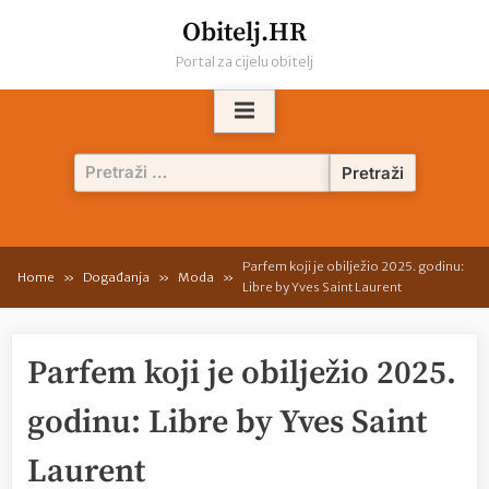
Skip
Obitelj.HR
to
Portal za cijelu obitelj
content
Pretraži:
Parfem koji je obilježio 2025. godinu:
Home
Događanja
Moda
Libre by Yves Saint Laurent
Parfem koji je obilježio 2025.
godinu: Libre by Yves Saint
Laurent