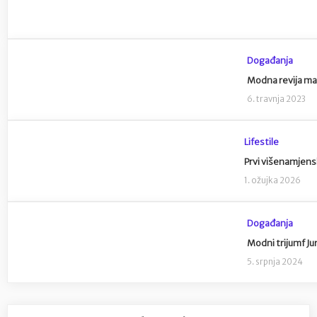
Događanja
Modna revija ma
6. travnja 2023
Lifestile
Prvi višenamjens
1. ožujka 2026
Događanja
Modni trijumf Jur
5. srpnja 2024