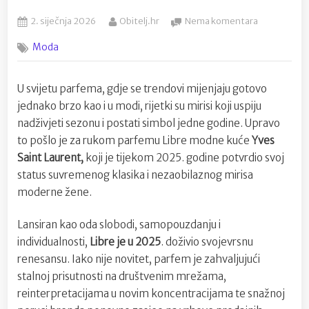
Posted
By
na
2. siječnja 2026
Obitelj.hr
Nema komentara
on
Parfem
Moda
koji
je
obilježio
U svijetu parfema, gdje se trendovi mijenjaju gotovo
2025.
jednako brzo kao i u modi, rijetki su mirisi koji uspiju
godinu:
Libre
nadživjeti sezonu i postati simbol jedne godine. Upravo
by
to pošlo je za rukom parfemu Libre modne kuće
Yves
Yves
Saint Laurent,
koji je tijekom 2025. godine potvrdio svoj
Saint
status suvremenog klasika i nezaobilaznog mirisa
Laurent
moderne žene.
Lansiran kao oda slobodi, samopouzdanju i
individualnosti,
Libre je u 2025
. doživio svojevrsnu
renesansu. Iako nije novitet, parfem je zahvaljujući
stalnoj prisutnosti na društvenim mrežama,
reinterpretacijama u novim koncentracijama te snažnoj