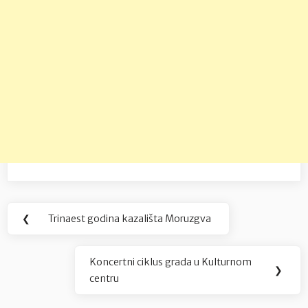
Navigacija
❮
Trinaest godina kazališta Moruzgva
Previous
objava
Post:
Koncertni ciklus grada u Kulturnom
Next
❯
centru
Post: