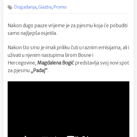
on
Pala
,
,
Događanja
Glazba
Promo
je
nova
pjesma
Nakon dugo pauze vrijeme je za pjesmu koja će pobuditi
Magdalene
samo najljepša osjetila.
Bogić
Nakon što smo je imali priliku čuti u raznim emisijama, ali i
uživati u njenim nastupima širom Bosne i
Hercegovine,
Magdalena Bogić
predstavlja svoj novi spot
za pjesmu
„Padaj“
.