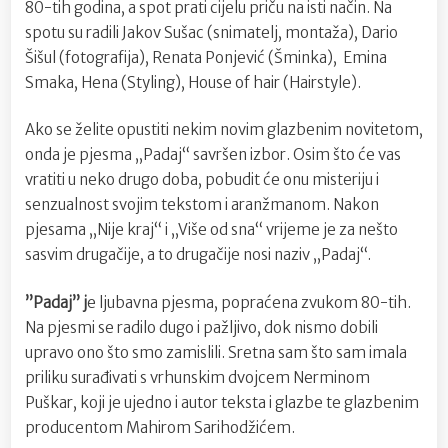
80-tih godina, a spot prati cijelu priču na isti način. Na
spotu su radili Jakov Sušac (snimatelj, montaža), Dario
Šišul (fotografija), Renata Ponjević (Šminka), Emina
Smaka, Hena (Styling), House of hair (Hairstyle).
Ako se želite opustiti nekim novim glazbenim novitetom,
onda je pjesma „Padaj“ savršen izbor. Osim što će vas
vratiti u neko drugo doba, pobudit će onu misteriju i
senzualnost svojim tekstom i aranžmanom. Nakon
pjesama „Nije kraj“ i „Više od sna“ vrijeme je za nešto
sasvim drugačije, a to drugačije nosi naziv „Padaj“.
”Padaj” j
e ljubavna pjesma, popraćena zvukom 80-tih.
Na pjesmi se radilo dugo i pažljivo, dok nismo dobili
upravo ono što smo zamislili. Sretna sam što sam imala
priliku surađivati s vrhunskim dvojcem Nerminom
Puškar, koji je ujedno i autor teksta i glazbe te glazbenim
producentom Mahirom Sarihodžićem.