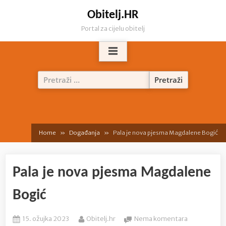
Skip
Obitelj.HR
to
Portal za cijelu obitelj
content
Pretraži:
Home
Događanja
Pala je nova pjesma Magdalene Bogić
Pala je nova pjesma Magdalene
Bogić
Posted
By
na
15. ožujka 2023
Obitelj.hr
Nema komentara