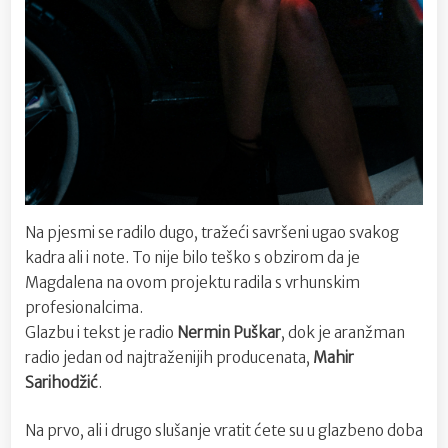
Na pjesmi se radilo dugo, tražeći savršeni ugao svakog
kadra ali i note. To nije bilo teško s obzirom da je
Magdalena na ovom projektu radila s vrhunskim
profesionalcima.
Glazbu i tekst je radio
Nermin Puškar
, dok je aranžman
radio jedan od najtraženijih producenata,
Mahir
Sarihodžić
.
Na prvo, ali i drugo slušanje vratit ćete su u glazbeno doba