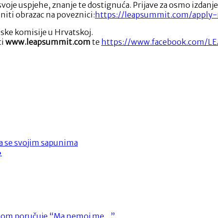
 svoje uspjehe, znanje te dostignuća. Prijave za osmo izdan
niti obrazac na poveznici:
https://leapsummit.com/apply
ke komisije u Hrvatskoj.
ci
www.leapsummit.com
te
https://www.facebook.com/LE
la se svojim sapunima
❯
nglom poručuje “Ma nemoj me…”