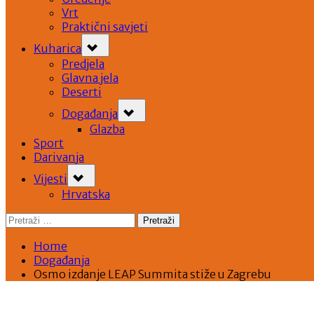
Vrt
Praktični savjeti
Toggle
Kuharica
sub-
menu
Predjela
Glavna jela
Deserti
Toggle
Događanja
sub-
menu
Glazba
Sport
Darivanja
Toggle
Vijesti
sub-
menu
Hrvatska
Pretraži:
Home
Događanja
Osmo izdanje LEAP Summita stiže u Zagrebu