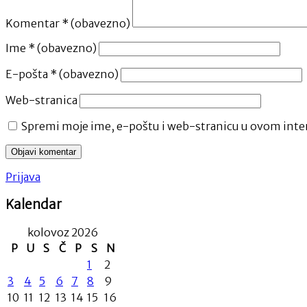
Komentar
* (obavezno)
Ime
* (obavezno)
E-pošta
* (obavezno)
Web-stranica
Spremi moje ime, e-poštu i web-stranicu u ovom inter
Prijava
Kalendar
kolovoz 2026
P
U
S
Č
P
S
N
1
2
3
4
5
6
7
8
9
10
11
12
13
14
15
16