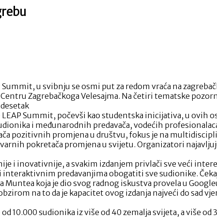
grebu
o
nje
P
mita
P Summit, u svibnju se osmi put za redom vraća na zagreb
ress Centru Zagrebačkoga Velesajma. Na četiri tematske pozo
ebu
idesetak
je LEAP Summit, počevši kao studentska inicijativa, u ovih o
udionika i međunarodnih predavača, vodećih profesionalaca b
tača pozitivnih promjena u društvu, fokus je na multidisc
stvarnih pokretača promjena u svijetu. Organizatori najavljuj
je i inovativnije, a svakim izdanjem privlači sve veći inte
m i interaktivnim predavanjima obogatiti sve sudionike. Ček
na Muntea koja je dio svog radnog iskustva provela u Googl
bzirom na to da je kapacitet ovog izdanja najveći do sad vjeru
od 10.000 sudionika iz više od 40 zemalja svijeta, a više o