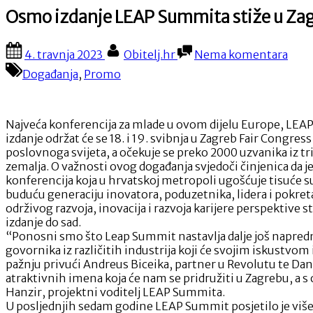
Osmo izdanje LEAP Summita stiže u Za
Posted
By
na
4. travnja 2023
Obitelj.hr
Nema komentara
on
Osm
Događanja
,
Promo
izda
LEA
Sum
stiže
Najveća konferencija za mlade u ovom dijelu Europe, LEA
u
izdanje održat će se 18. i 19. svibnja u Zagreb Fair Cong
Zagr
poslovnoga svijeta, a očekuje se preko 2000 uzvanika iz tr
zemalja. O važnosti ovog događanja svjedoči činjenica da 
konferencija koja u hrvatskoj metropoli ugošćuje tisuće s
buduću generaciju inovatora, poduzetnika, lidera i pokre
održivog razvoja, inovacija i razvoja karijere perspektive 
izdanje do sad.
“Ponosni smo što Leap Summit nastavlja dalje još napredni
govornika iz različitih industrija koji će svojim iskustvo
pažnju privući Andreus Biceika, partner u Revolutu te Da
atraktivnih imena koja će nam se pridružiti u Zagrebu, a s o
Hanzir, projektni voditelj LEAP Summita.
U posljednjih sedam godine LEAP Summit posjetilo je više 