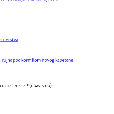
artnerstva
25. rujna pod kormilom novog kapetana
u označena sa
* (obavezno)