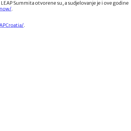
je LEAP Summita otvorene su, a sudjelovanje je i ove godine
-now/
.
APCroatia/
.