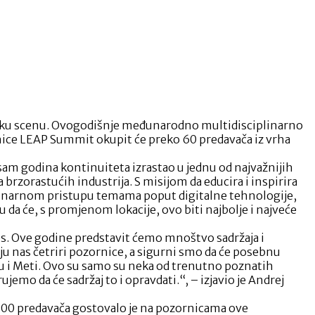
ačku scenu. Ovogodišnje međunarodno multidisciplinarno
rnice LEAP Summit okupit će preko 60 predavača iz vrha
sam godina kontinuiteta izrastao u jednu od najvažnijih
rzorastućih industrija. S misijom da educira i inspirira
iplinarnom pristupu temama poput digitalne tehnologije,
u da će, s promjenom lokacije, ovo biti najbolje i najveće
res. Ove godine predstavit ćemo mnoštvo sadržaja i
aju nas četriri pozornice, a sigurni smo da će posebnu
eu i Meti. Ovo su samo su neka od trenutno poznatih
jemo da će sadržaj to i opravdati.“, – izjavio je Andrej
d 300 predavača gostovalo je na pozornicama ove