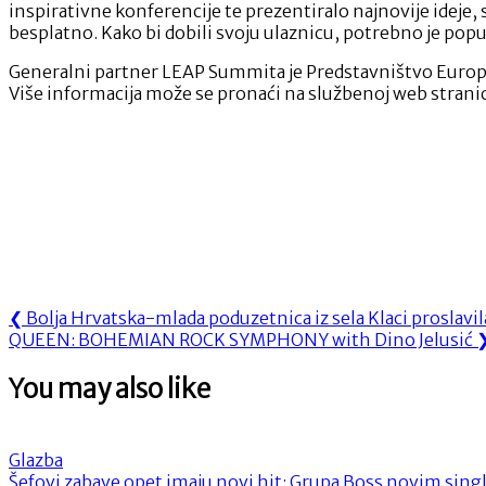
inspirativne konferencije te prezentiralo najnovije ideje,
besplatno. Kako bi dobili svoju ulaznicu, potrebno je popu
Generalni partner LEAP Summita je Predstavništvo Europs
Više informacija može se pronaći na službenoj web strani
Navigacija
Previous
❮
Bolja Hrvatska-mlada poduzetnica iz sela Klaci proslavi
Next
Post:
QUEEN: BOHEMIAN ROCK SYMPHONY with Dino Jelusić
objava
Post:
You may also like
Glazba
Šefovi zabave opet imaju novi hit: Grupa Boss novim si